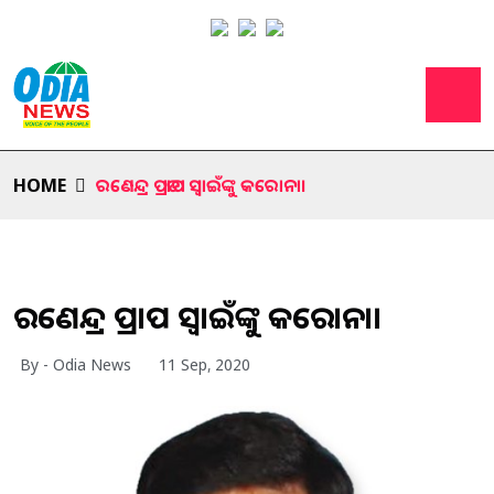
HOME
ରଣେନ୍ଦ୍ର ପ୍ରତାପ ସ୍ବାଇଁଙ୍କୁ କରୋନା।
ରଣେନ୍ଦ୍ର ପ୍ରତାପ ସ୍ବାଇଁଙ୍କୁ କରୋନା।
By - Odia News
11 Sep, 2020