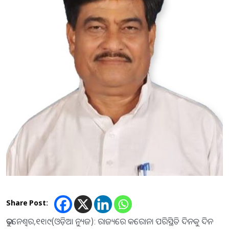
Share Post:
ଭୁବନେଶ୍ୱର,୧୧।୯(ଓଡ଼ିଆ ନ୍ୟୁଜ): ରାଜ୍ୟରେ କରୋନା ପରିସ୍ଥିତି ଦିନକୁ ଦିନ