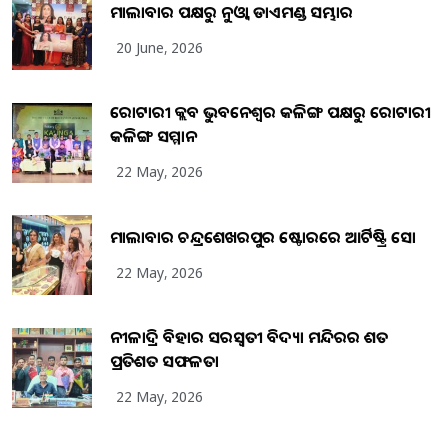
ମାଲାବାର ପକ୍ଷରୁ ନୁଓ୍ବା ଡାଏମଣ୍ଡ ସମ୍ଭାର
20 June, 2026
ରୋଟାରୀ କ୍ଲବ ଭୁବନେଶ୍ୱର କଳିଙ୍ଗ ପକ୍ଷରୁ ରୋଟାରୀ
କଳିଙ୍ଗ ସମ୍ମାନ
22 May, 2026
ମାଲାବାର ଚନ୍ଦ୍ରଶେଖରପୁର ଷ୍ଟୋରରେ ଆର୍ଟିଷ୍ଟ୍ରି ସୋ
22 May, 2026
ନୀଳାଦ୍ରି ବିହାର ସରସ୍ୱତୀ ବିଦ୍ୟା ମନ୍ଦିରର ଶତ
ପ୍ରତିଶତ ସଫଳତା
22 May, 2026