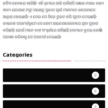
ଜଟିଳ ହେବାରେ ଲାଗିଛି। ଏହି କ୍ରମରେ ଆଜି କୌଣସି ଲକ୍ଷଣ ନଥାଇ ରାଜ୍ୟ
ଖାଦ୍ୟ ଯୋଗାଣ ମନ୍ତ୍ରୀ ରଣେନ୍ଦ୍ର ପ୍ରତାପ ସ୍ବାଇଁ ମହାମାରୀ କରୋନାରେ
ଆକ୍ରାନ୍ତ ହୋଇଛନ୍ତି। ଏ ନେଇ ସେ ନିଜେ ଟୁଇଟ କରି ସୂଚନା ଦେଇଛନ୍ତି।
ଡାକ୍ତରଙ୍କ ପରାମର୍ଶକ୍ରମେ ସେ ହୋମ ଆଇସୋଲେଶନରେ ଥିବା ପ୍ରକାଶ
କରିଛନ୍ତି। ଯେଉଁ ମାନେ ତାଙ୍କ ସଂସ୍ପର୍ଶରେ ଆସିଛନ୍ତି ସେମାନେ ତୁରନ୍ତ କୋଭିଡ
ପରୀକ୍ଷା କରିବାକୁ ସେ ପରାମର୍ଶ ଦେଇଛନ୍ତି।
Categories
Uncategorized
ଅପରାଧ
ଖେଳ