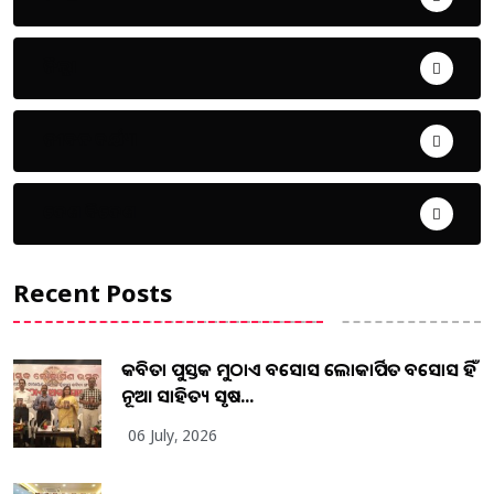
ଜିଲ୍ଲା
ଜୀବନ ଚର୍ଯ୍ୟା
ଦେଶ ବିଦେଶ
Recent Posts
କବିତା ପୁସ୍ତକ ମୁଠାଏ ଅବସୋସ ଲୋକାର୍ପିତ ଅବସୋସ ହିଁ
ନୂଆ ସାହିତ୍ୟ ସୃଷ...
06 July, 2026