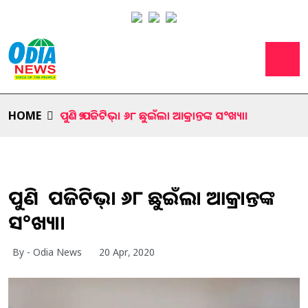
HOME
ପୁଣି ୭ ପଜିଟିଭ୍। ୬୮ ଛୁଇଁଲା ଆକ୍ରାନ୍ତଙ୍କ ସ°ଖ୍ୟା।
ପୁଣି ୭ ପଜିଟିଭ୍। ୬୮ ଛୁଇଁଲା ଆକ୍ରାନ୍ତଙ୍କ
ସ°ଖ୍ୟା।
By - Odia News
20 Apr, 2020