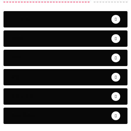
Uncategorized
ଅପରାଧ
ଖେଳ
ଜିଲ୍ଲା
ଜୀବନ ଚର୍ଯ୍ୟା
ଦେଶ ବିଦେଶ