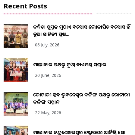
Recent Posts
କବିତା ପୁସ୍ତକ ମୁଠାଏ ଅବସୋସ ଲୋକାର୍ପିତ ଅବସୋସ ହିଁ
ନୂଆ ସାହିତ୍ୟ ସୃଷ...
06 July, 2026
ମାଲାବାର ପକ୍ଷରୁ ନୁଓ୍ବା ଡାଏମଣ୍ଡ ସମ୍ଭାର
20 June, 2026
ରୋଟାରୀ କ୍ଲବ ଭୁବନେଶ୍ୱର କଳିଙ୍ଗ ପକ୍ଷରୁ ରୋଟାରୀ
କଳିଙ୍ଗ ସମ୍ମାନ
22 May, 2026
ମାଲାବାର ଚନ୍ଦ୍ରଶେଖରପୁର ଷ୍ଟୋରରେ ଆର୍ଟିଷ୍ଟ୍ରି ସୋ