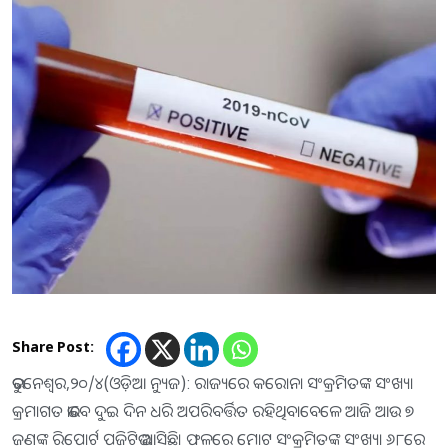
Share Post:
ଭୁବନେଶ୍ୱର,୨୦/୪(ଓଡ଼ିଆ ନ୍ୟୁଜ): ରାଜ୍ୟରେ କରୋନା ସଂକ୍ରମିତଙ୍କ ସଂଖ୍ୟା
କ୍ରମାଗତ ଭାବେ ଦୁଇ ଦିନ ଧରି ଅପରିବର୍ତ୍ତିତ ରହିଥିବାବେଳେ ଆଜି ଆଉ ୭
ଜଣଙ୍କ ରିପୋର୍ଟ ପଜିଟିଭ ଆସିଛି। ଫଳରେ ମୋଟ ସଂକ୍ରମିତଙ୍କ ସଂଖ୍ୟା ୬୮ରେ