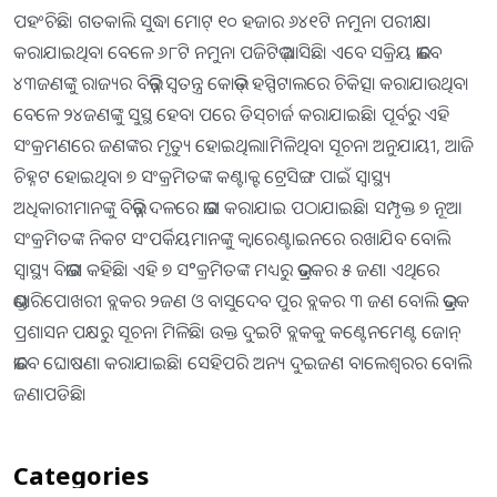
ପହଂଚିଛି। ଗତକାଲି ସୁଦ୍ଧା ମୋଟ୍‍ ୧୦ ହଜାର ୬୪୧ଟି ନମୁନା ପରୀକ୍ଷା
କରାଯାଇଥିବା ବେଳେ ୬୮ଟି ନମୁନା ପଜିଟିଭ୍‍ ଆସିଛି। ଏବେ ସକ୍ରିୟ ଭାବେ
୪୩ଜଣଙ୍କୁ ରାଜ୍ୟର ବିଭିନ୍ନ ସ୍ୱତନ୍ତ୍ର କୋଭିଡ୍‍ ହସ୍ପିଟାଲରେ ଚିକିତ୍ସା କରାଯାଉଥିବା
ବେଳେ ୨୪ଜଣଙ୍କୁ ସୁସ୍ଥ ହେବା ପରେ ଡିସ୍‍ଚାର୍ଜ କରାଯାଇଛି। ପୂର୍ବରୁ ଏହି
ସଂକ୍ରମଣରେ ଜଣଙ୍କର ମୃତ୍ୟୁ ହୋଇଥିଲା।ମିଳିଥିବା ସୂଚନା ଅନୁଯାୟୀ, ଆଜି
ଚିହ୍ନଟ ହୋଇଥିବା ୭ ସଂକ୍ରମିତଙ୍କ କଣ୍ଟାକ୍ଟ ଟ୍ରେସିଙ୍ଗ ପାଇଁ ସ୍ୱାସ୍ଥ୍ୟ
ଅଧିକାରୀମାନଙ୍କୁ ବିଭିନ୍ନ ଦଳରେ ଭାଗ କରାଯାଇ ପଠାଯାଇଛି। ସମ୍ପୃକ୍ତ ୭ ନୂଆ
ସଂକ୍ରମିତଙ୍କ ନିକଟ ସଂପର୍କିୟମାନଙ୍କୁ କ୍ୱାରେଣ୍ଟାଇନରେ ରଖାଯିବ ବୋଲି
ସ୍ୱାସ୍ଥ୍ୟ ବିଭାଗ କହିଛି। ଏହି ୭ ସ°କ୍ରମିତଙ୍କ ମଧ୍ୟରୁ ଭଦ୍ରକର ୫ ଜଣ। ଏଥିରେ
ଭଣ୍ଡାରିପୋଖରୀ ବ୍ଲକର ୨ଜଣ ଓ ବାସୁଦେବ ପୁର ବ୍ଲକର ୩ ଜଣ ବୋଲି ଭଦ୍ରକ
ପ୍ରଶାସନ ପକ୍ଷରୁ ସୂଚନା ମିଳିଛି। ଉକ୍ତ ଦୁଇଟି ବ୍ଲକକୁ କଣ୍ଟେନମେଣ୍ଟ ଜୋନ୍
ଭାବେ ଘୋଷଣା କରାଯାଇଛି। ସେହିପରି ଅନ୍ୟ ଦୁଇଜଣ ବାଲେଶ୍ବରର ବୋଲି
ଜଣାପଡିଛି।
Categories