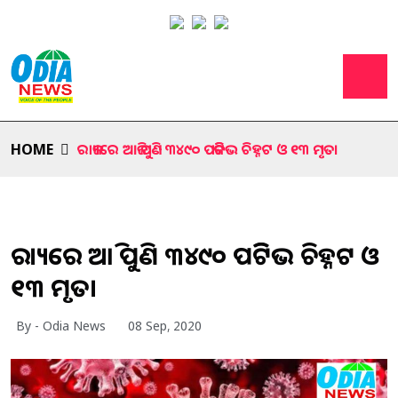
HOME
ରାଜ୍ୟରେ ଆଜି ପୁଣି ୩୪୯୦ ପଜିଟିଭ ଚିହ୍ନଟ ଓ ୧୩ ମୃତ।
ରାଜ୍ୟରେ ଆଜି ପୁଣି ୩୪୯୦ ପଜିଟିଭ ଚିହ୍ନଟ ଓ
୧୩ ମୃତ।
By - Odia News
08 Sep, 2020