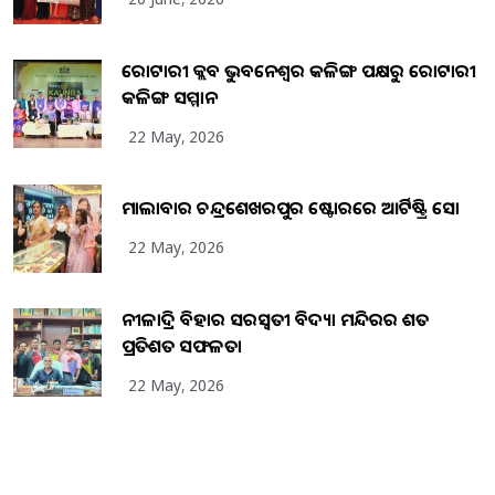
ରୋଟାରୀ କ୍ଲବ ଭୁବନେଶ୍ୱର କଳିଙ୍ଗ ପକ୍ଷରୁ ରୋଟାରୀ
କଳିଙ୍ଗ ସମ୍ମାନ
22 May, 2026
ମାଲାବାର ଚନ୍ଦ୍ରଶେଖରପୁର ଷ୍ଟୋରରେ ଆର୍ଟିଷ୍ଟ୍ରି ସୋ
22 May, 2026
ନୀଳାଦ୍ରି ବିହାର ସରସ୍ୱତୀ ବିଦ୍ୟା ମନ୍ଦିରର ଶତ
ପ୍ରତିଶତ ସଫଳତା
22 May, 2026