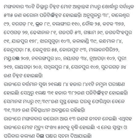
ମଙ୍ଗଳବାର ୩୦ଟି ଜିଲ୍ଲାରୁ ଚିହ୍ନଟ ମୋଟ ଆକ୍ରାନ୍ତଙ୍କ ମଧ୍ୟରୁ ଖୋର୍ଦ୍ଧାରୁ ସର୍ବାଧିକ
୫୩୫ ଜଣ କରୋନା ପଜିଟିଭ ଚିହ୍ନଟ ହୋଇଛନ୍ତି। ଅନୁଗୁଳରୁ ୩୮, ବାଲେଶ୍ୱର
୯୨, ବରଗଡ଼ ୮୧, ଭଦ୍ରକ ୮୯, ବଲାଙ୍ଗୀର ୧୧୦, ବୌଦ୍ଧ ୨୫, କଟକ ୩୭୬,
ଦେଓଗଡ଼ ୨୭, ଢେଙ୍କାନାଳ ୮୧, ଗଜପତି ୫୩, ଗଞ୍ଜାମ ୬୯, ଜଗତସିଂହପୁର
୯୧, ଯାଜପୁର ୧୭୮, ଝାରସୁଗୁଡ଼ା ୧୦୩, କଳାହାଣ୍ଡି ୩୯, କନ୍ଧମାଳ ୮୪,
କେନ୍ଦ୍ରାପଡ଼ା ୮୫, କେନ୍ଦୁଝର ୫୫, କୋରାପୁଟ ୯୩, ମାଲାକନଗିରି୨୨,
ମୟୁରଭଞ୍ଜ ୨୦୭, ନବରଙ୍ଗପୁର ୪୦, ନୟାଗଡ଼ ୩୪, ନୂଆପଡ଼ା ୧୦୨, ପୁରୀ
୨୧୭, ରାୟଗଡ଼ା ୨୦୬, ସମ୍ବଲପୁର ୮୫, ସୋନପୁର ୧୦୭, ସୁନ୍ଦରଗଡ଼ ୬୪
ଜଣ ଚିହ୍ନଟ ହୋଇଛନ୍ତି।
ରାଜ୍ୟରେ ବର୍ତ୍ତମାନ ସୁଦ୍ଧା ୨୧ଲକ୍ଷ ୮୪ ହଜାର ୮୪୧ଟି ନମୁନା ପରୀକ୍ଷଣ
ହୋଇଛି। ସେଥିରୁ ୧ଲକ୍ଷ ୩୧ ହଜାର ୩୮୨ଜଣ ପଜିଟିଭ ଚିହ୍ନଟ ହୋଇଛନ୍ତି।
ସେମାନଙ୍କ ମଧ୍ୟରୁ ୯୯,୩୯୮ଜଣ ସୁସ୍ଥ ହୋଇ ଘରକୁ ଫେରିଥିବା ବେଳେ
୩୧,୩୬୨ ଜଣ ଚିକିତ୍ସାଧୀନ ଅବସ୍ଥାରେ ରହିଛନ୍ତି।
ରାଜ୍ୟରେ ମଙ୍ଗଳବାର କରୋନା ଆଉ ୧୩ ଜଣଙ୍କ ଜୀବନ ନେଇଛି। ଏଥିସହ
ରାଜ୍ୟରେ ମୋଟ ମୃତ୍ୟୁ ସଂଖ୍ୟା ୫୬୯କୁ ବୃଦ୍ଧି ହୋଇଛି। ଏ ନେଇ ସ୍ବାସ୍ଥ୍ୟ ଓ
ପରିବାର କଲ୍ୟାଣ ବିଭାଗ ପକ୍ଷରୁ ସୂଚନା ଦିଆଯାଇଛି।