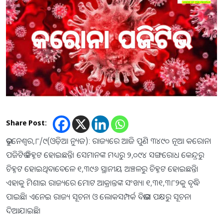
Share Post:
ଭୁବନେଶ୍ୱର,୮/୯(ଓଡ଼ିଆ ନ୍ୟୁଜ): ରାଜ୍ୟରେ ଆଜି ପୁଣି ୩୪୯୦ ନୂଆ କରୋନା
ପଜିଟିଭ ଚିହ୍ନଟ ହୋଇଛନ୍ତି। ସେମାନଙ୍କ ମଧ୍ୟରୁ ୨,୦୯୪ ସଙ୍ଗରୋଧ କେନ୍ଦ୍ରରୁ
ଚିହ୍ନଟ ହୋଇଥିବାବେଳେ ୧,୩୯୬ ସ୍ଥାନୀୟ ଅଞ୍ଚଳରୁ ଚିହ୍ନଟ ହୋଇଛନ୍ତି।
ଏହାକୁ ମିଶାଇ ରାଜ୍ୟରେ ମୋଟ ଆକ୍ରାନ୍ତଙ୍କ ସଂଖ୍ୟା ୧,୩୧,୩୮୨କୁ ବୃଦ୍ଧି
ପାଇଛି। ଏନେଇ ରାଜ୍ୟ ସୂଚନା ଓ ଲୋକସମ୍ପର୍କ ବିଭାଗ ପକ୍ଷରୁ ସୂଚନା
ଦିଆଯାଇଛି।