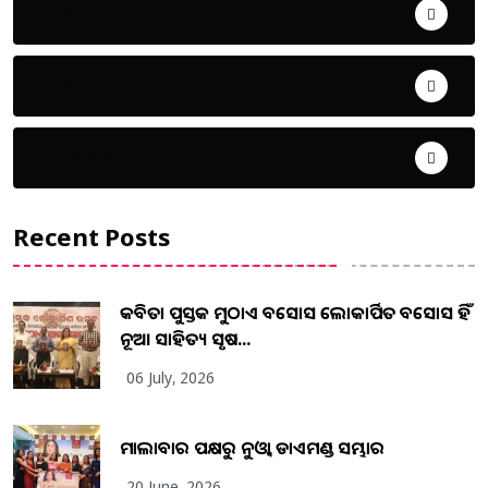
ଜିଲ୍ଲା
ଜୀବନ ଚର୍ଯ୍ୟା
ଦେଶ ବିଦେଶ
Recent Posts
କବିତା ପୁସ୍ତକ ମୁଠାଏ ଅବସୋସ ଲୋକାର୍ପିତ ଅବସୋସ ହିଁ
ନୂଆ ସାହିତ୍ୟ ସୃଷ...
06 July, 2026
ମାଲାବାର ପକ୍ଷରୁ ନୁଓ୍ବା ଡାଏମଣ୍ଡ ସମ୍ଭାର
20 June, 2026