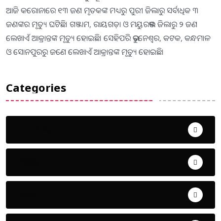
ଆଜି କରୋନାରେ ୧୩ ଜଣ ମୃତକଙ୍କ ମଧ୍ୟରୁ ପୁରୀ ଜିଲାରୁ ସର୍ବାଧିକ ୩
ଜଣଙ୍କର ମୃତ୍ୟୁ ଘଟିଛି। ଗଞ୍ଜାମ, ରାୟଗଡ଼ା ଓ ମୟୁରଭଞ୍ଜ ଜିଲାରୁ ୨ ଜଣ
ଲେଖାଏଁ ଆକ୍ରାନ୍ତଙ୍କ ମୃତ୍ୟୁ ହୋଇଛି। ସେହିପରି ଭୁବନେଶ୍ବର, କଟକ, କନ୍ଧମାଳ
ଓ ସୋନପୁରରୁ ଜଣେ ଲେଖାଏଁ ଆକ୍ରାନ୍ତଙ୍କ ମୃତ୍ୟୁ ହୋଇଛି।
Categories
Uncategorized
ଅପରାଧ
ଖେଳ