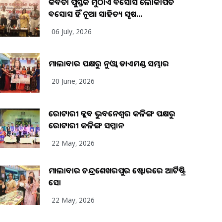
କବିତା ପୁସ୍ତକ ମୁଠାଏ ଅବସୋସ ଲୋକାର୍ପିତ
ଅବସୋସ ହିଁ ନୂଆ ସାହିତ୍ୟ ସୃଷ...
06 July, 2026
ମାଲାବାର ପକ୍ଷରୁ ନୁଓ୍ବା ଡାଏମଣ୍ଡ ସମ୍ଭାର
20 June, 2026
ରୋଟାରୀ କ୍ଲବ ଭୁବନେଶ୍ୱର କଳିଙ୍ଗ ପକ୍ଷରୁ
ରୋଟାରୀ କଳିଙ୍ଗ ସମ୍ମାନ
22 May, 2026
ମାଲାବାର ଚନ୍ଦ୍ରଶେଖରପୁର ଷ୍ଟୋରରେ ଆର୍ଟିଷ୍ଟ୍ରି
ସୋ
22 May, 2026