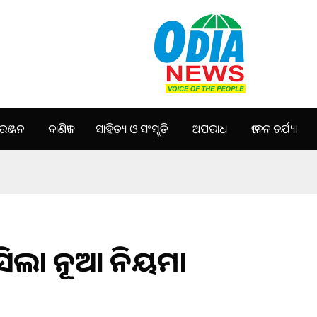
ଞ୍ଜନ
ବାଣିଜ୍ୟ
ସାହିତ୍ୟ ଓ ସଂସ୍କୃତି
ଅପରାଧ
ଜୀବନ ଚର୍ଯ୍ୟା
ସିଲା ନୂଆ ନିୟମ।