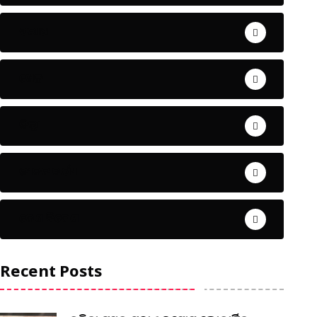
ଅପରାଧ
ଖେଳ
ଜିଲ୍ଲା
ଜୀବନ ଚର୍ଯ୍ୟା
ଦେଶ ବିଦେଶ
Recent Posts