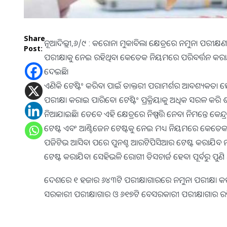
Share
ନୂଆଦିଲ୍ଲୀ,୬/୯ : କରୋନା ମୁକାବିଲା କ୍ଷେତ୍ରରେ ନମୁନା ପରୀକ୍ଷଣକ
Post:
ପରୀକ୍ଷାକୁ ନେଇ ରହିଥିବା କେତେକ ନିୟମରେ ପରିବର୍ତ୍ତନ କରାଯାଇଛି। 
ଦେଇଛି।
ଏଣିକି ଟେଷ୍ଟିଂ କରିବା ପାଇଁ ଡାକ୍ତରୀ ପରାମର୍ଶର ଆବଶ୍ୟକତା ହେବ
ପରୀକ୍ଷା କରାଇ ପାରିବେ। ଟେଷ୍ଟିଂ ପ୍ରକ୍ରିୟାକୁ ଅଧିକ ସରଳ କରି 
ନିଆଯାଇଛି। ତେବେ ଏହି କ୍ଷେତ୍ରରେ ନିଷ୍ପତ୍ତି ନେବା ନିମନ୍ତେ କେନ୍
ଟେଷ୍ଟ ଏବଂ ଆଣ୍ଟିଜେନ ଟେଷ୍ଟକୁ ନେଇ ମଧ୍ୟ ନିୟମରେ କେତେକ ପ
ପଜିଟିଭ ଆସିବା ପରେ ପୁନଶ୍ଚ ଆରଟିପିସିଆର ଟେଷ୍ଟ କରାଯିବ 
ଟେଷ୍ଟ କରାଯିବ। ସେହିଭଳି ରୋଗୀ ଡିସଚାର୍ଜ ହେବା ପୂର୍ବରୁ ପୁଣି
ଦେଶରେ ୧ ହଜାର ୬୪୩ଟି ପରୀକ୍ଷାଗାରରେ ନମୁନା ପରୀକ୍ଷା କର
ସରକାରୀ ପରୀକ୍ଷାଗାର ଓ ୬୧୭ଟି ବେସରକାରୀ ପରୀକ୍ଷାଗାର ରହ