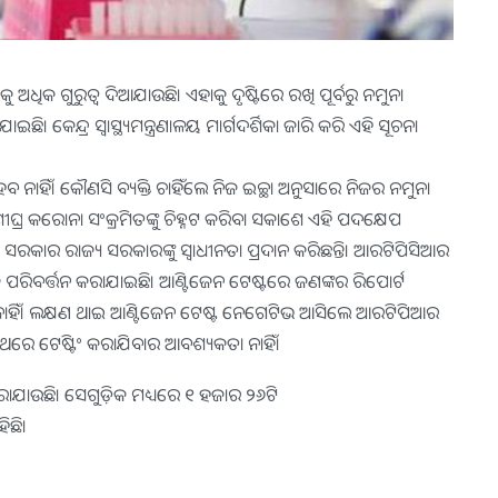
ୁ ଅଧିକ ଗୁରୁତ୍ୱ ଦିଆଯାଉଛି। ଏହାକୁ ଦୃଷ୍ଟିରେ ରଖି ପୂର୍ବରୁ ନମୁନା
କେନ୍ଦ୍ର ସ୍ୱାସ୍ଥ୍ୟମନ୍ତ୍ରଣାଳୟ ମାର୍ଗଦର୍ଶିକା ଜାରି କରି ଏହି ସୂଚନା
 ନାହିଁ। କୌଣସି ବ୍ୟକ୍ତି ଚାହିଁଲେ ନିଜ ଇଚ୍ଛା ଅନୁସାରେ ନିଜର ନମୁନା
ଶୀଘ୍ର କରୋନା ସଂକ୍ରମିତଙ୍କୁ ଚିହ୍ନଟ କରିବା ସକାଶେ ଏହି ପଦକ୍ଷେପ
ଦ୍ର ସରକାର ରାଜ୍ୟ ସରକାରଙ୍କୁ ସ୍ୱାଧୀନତା ପ୍ରଦାନ କରିଛନ୍ତି। ଆରଟିପିସିଆର
ରିବର୍ତ୍ତନ କରାଯାଇଛି। ଆଣ୍ଟିଜେନ ଟେଷ୍ଟରେ ଜଣଙ୍କର ରିପୋର୍ଟ
ନାହିଁ। ଲକ୍ଷଣ ଥାଇ ଆଣ୍ଟିଜେନ ଟେଷ୍ଟ ନେଗେଟିଭ ଆସିଲେ ଆରଟିପିଆର
 ଥରେ ଟେଷ୍ଟିଂ କରାଯିବାର ଆବଶ୍ୟକତା ନାହିଁ।
ାଯାଉଛି। ସେଗୁଡ଼ିକ ମଧ୍ୟରେ ୧ ହଜାର ୨୬ଟି
ିଛି।