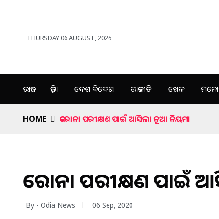
THURSDAY 06 AUGUST, 2026
ରାଜ୍ୟ
ଜିଲ୍ଲା
ଦେଶ ବିଦେଶ
ରାଜନୀତି
ଖେଳ
ମନୋର
HOME
କରୋନା ପରୀକ୍ଷଣ ପାଇଁ ଆସିଲା ନୂଆ ନିୟମ।
କରୋନା ପରୀକ୍ଷଣ ପାଇଁ ଆ
By - Odia News
06 Sep, 2020