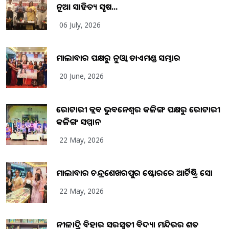
ନୂଆ ସାହିତ୍ୟ ସୃଷ...
06 July, 2026
ମାଲାବାର ପକ୍ଷରୁ ନୁଓ୍ବା ଡାଏମଣ୍ଡ ସମ୍ଭାର
20 June, 2026
ରୋଟାରୀ କ୍ଲବ ଭୁବନେଶ୍ୱର କଳିଙ୍ଗ ପକ୍ଷରୁ ରୋଟାରୀ
କଳିଙ୍ଗ ସମ୍ମାନ
22 May, 2026
ମାଲାବାର ଚନ୍ଦ୍ରଶେଖରପୁର ଷ୍ଟୋରରେ ଆର୍ଟିଷ୍ଟ୍ରି ସୋ
22 May, 2026
ନୀଳାଦ୍ରି ବିହାର ସରସ୍ୱତୀ ବିଦ୍ୟା ମନ୍ଦିରର ଶତ