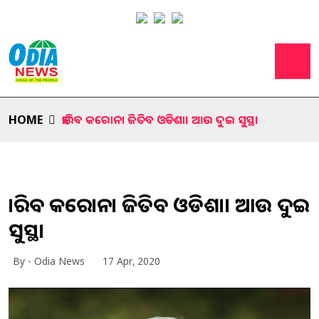
HOME
ହାରିବ କରୋନା ଜିତିବ ଓଡିଶା। ଆଉ ଦୁଇ ସୁସ୍ଥ।
ହାରିବ କରୋନା ଜିତିବ ଓଡିଶା। ଆଉ ଦୁଇ
ସୁସ୍ଥ।
By - Odia News
17 Apr, 2020