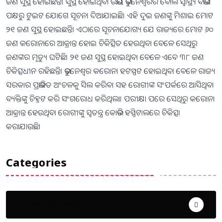
ଜଣ ସୁସ୍ଥ ହୋଇଛନ୍ତି। ସୁସ୍ଥ ହୋଇଥିବା ଉଭୟ ଭୁବନେଶ୍ବରର ବୋଲି ସ୍ବାସ୍ଥ୍ୟ ବିଭାଗ
ପକ୍ଷରୁ ଟୁଇଟ ଯୋଗେ ସୂଚନା ଦିଆଯାଇଛି। ଏହି ଦୁଇ ଜଣଙ୍କୁ ମିଶାଇ ମୋଟ
୨୧ ଜଣ ସୁସ୍ଥ ହୋଇଛନ୍ତି। ଏଠାରେ ସୂଚନାଯୋଗ୍ୟ ଯେ ରାଜ୍ୟରେ ମୋଟ ୬୦
ଜଣ କରୋନାରେ ଆକ୍ରାନ୍ତ ହୋଇ ଚିକିତ୍ସିତ ହେଉଥିବା ବେଳେ ସେଥିରୁ
ଜଣଙ୍କର ମୃତ୍ୟୁ ଘଟିଛି। ୨୧ ଜଣ ସୁସ୍ଥ ହୋଇଥିବା ବେଳେ ଏବେ ୩୮ ଜଣ
ଚିକିତ୍ସଧୀନ ରହିଛନ୍ତି। ଭୁବନେଶ୍ବର କରୋନା ହଟସ୍ପଟ ହୋଇଥିବା ବେଳେ ରାଜ୍ୟ
ସରକାର ପ୍ରଭାବିତ ଅଂଚଳକୁ ସିଲ କରିବା ସହ ରୋଗୀଙ୍କ ସଂପର୍କରେ ଆସିଥିବା
ବ୍ୟକ୍ତିଙ୍କୁ ଚିହ୍ନଟ କରି ସଂଗରୋଧ କରିଥିଲା। ପରୀକ୍ଷା ପରେ ସେଥିରୁ କରୋନା
ଆକ୍ରାନ୍ତ ହେଉଥିବା ରୋଗୀଙ୍କୁ ସ୍ବତନ୍ତ୍ର କୋଭିଡ ହସ୍ପିଟାଲରେ ଚିକିତ୍ସା
କରାଯାଉଛି।
Categories
Uncategorized