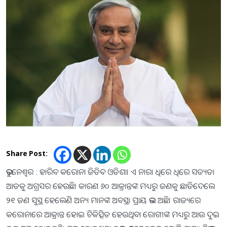
Share Post:
ଭୁବନେଶ୍ବର : ହାରିବ କରୋନା ଜିତିବ ଓଡିଶା। ଏ ନାରା ଧିରେ ଧିରେ ସତ୍ୟତା
ଆଡକୁ ଅଗ୍ରସର ହେଉଛି। କାରଣ ୬୦ ଆକ୍ରାନ୍ତଙ୍କ ମଧ୍ୟରୁ ଜଣକୁ ଛାଡିଦେଲେ
୨୧ ଜଣ ସୁସ୍ଥ ହେଲେଣି ଅନ୍ୟ ମାନଙ୍କ ଅବସ୍ଥା ପ୍ରାୟ ଭଲ ଅଛି। ରାଜ୍ୟରେ
କରୋନାରେ ଆକ୍ରାନ୍ତ ହୋଇ ଚିକିତ୍ସିତ ହେଉଥିବା ରୋଗୀଙ୍କ ମଧ୍ୟରୁ ଆଉ ଦୁଇ