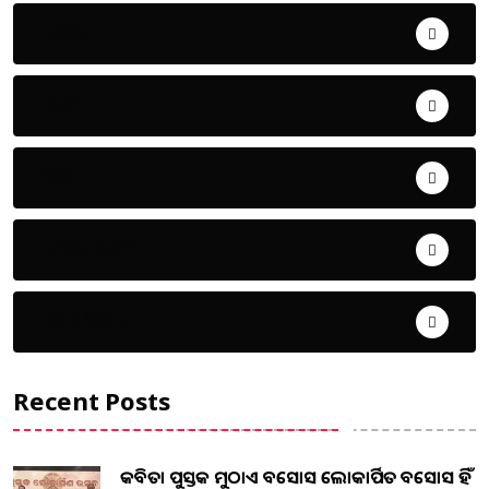
ଅପରାଧ
ଖେଳ
ଜିଲ୍ଲା
ଜୀବନ ଚର୍ଯ୍ୟା
ଦେଶ ବିଦେଶ
Recent Posts
କବିତା ପୁସ୍ତକ ମୁଠାଏ ଅବସୋସ ଲୋକାର୍ପିତ ଅବସୋସ ହିଁ