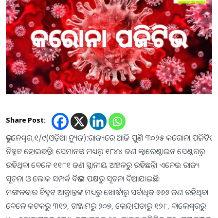
Share Post:
ଭୁବନେଶ୍ବର,୧/୯(ଓଡ଼ିଆ ନ୍ୟୁଜ):ରାଜ୍ୟରେ ଆଜି ପୁଣି ୩୦୨୫ କରୋନା ପଜିଟିଭ
ଚିହ୍ନଟ ହୋଇଛନ୍ତି। ସେମାନଙ୍କ ମଧ୍ୟରୁ ୧୮୪୪ ଜଣ କ୍ବାରେଣ୍ଟାଇନ ସେଣ୍ଟରରୁ
ରହିଥିବା ବେଳେ ୧୧୮୧ ଜଣ ସ୍ଥାନୀୟ ଅଞ୍ଚଳରୁ ରହିଛନ୍ତି। ଏନେଇ ରାଜ୍ୟ
ସୂଚନା ଓ ଲୋକ ସମ୍ପର୍କ ବିଭାଗ ପକ୍ଷରୁ ସୂଚନା ଦିଆଯାଇଛି।
ମଙ୍ଗଳବାର ଚିହ୍ନଟ ଆକ୍ରାନ୍ତଙ୍କ ମଧ୍ୟରୁ ଖୋର୍ଦ୍ଧାରୁ ସର୍ବାଧିକ ୬୬୬ ଜଣ ରହିଥିବା
ବେଳେ କଟକରୁ ୩୧୨, ଗଞ୍ଜାମରୁ ୨୦୭, କେନ୍ଦ୍ରାପଡାରୁ ୧୨୮, ବାଲେଶ୍ବରରୁ