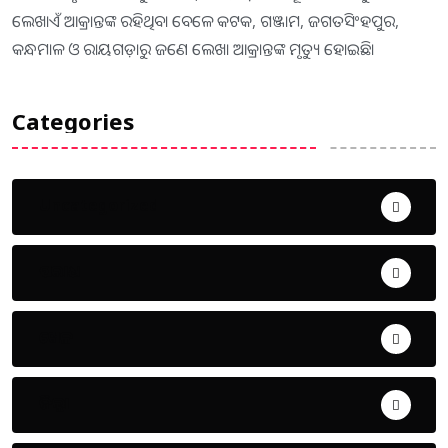
ଲେଖାଏଁ ଆକ୍ରାନ୍ତଙ୍କ ରହିଥିବା ବେଳେ କଟକ, ଗଞ୍ଜାମ, ଜଗତସିଂହପୁର,
କନ୍ଧମାଳ ଓ ରାୟଗଡ଼ାରୁ ଜଣେ ଲେଖା ଆକ୍ରାନ୍ତଙ୍କ ମୃତ୍ୟୁ ହୋଇଛି।
Categories
Uncategorized
ଅପରାଧ
ଖେଳ
ଜିଲ୍ଲା