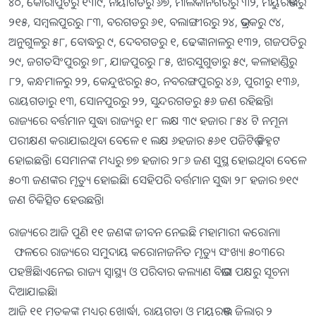
୪୦, କୋରାପୁଟରୁ ୧୩୯, ନୟାଗଡରୁ ୬୭, ମାଲକାନଗିରିରୁ ୩୨, ମୟୁରଭଞ୍ଜରୁ
୨୧୫, ସମ୍ବଲପୁରରୁ ୮୩, ବରଗଡରୁ ୬୧, ବଲାଙ୍ଗୀରରୁ ୨୪, ଭଦ୍ରକରୁ ୯୪,
ଅନୁଗୁଳରୁ ୫୮, ବୋଦ୍ଧରୁ ୯, ଦେବଗଡରୁ ୧, ଢେଙ୍କାନାଳରୁ ୧୩୨, ଗଜପତିରୁ
୨୯, ଜଗତସିଂପୁରରୁ ୭୮, ଯାଜପୁରରୁ ୮୫, ଝାରସୁଗୁଡାରୁ ୫୯, କଳାହାଣ୍ଡିରୁ
୮୨, କନ୍ଧମାଳରୁ ୨୨, କେନ୍ଦୁଝରରୁ ୫୦, ନବରଙ୍ଗପୁରରୁ ୪୬, ପୁରୀରୁ ୧୩୬,
ରାୟଗଡାରୁ ୧୩, ସୋନପୁରରୁ ୨୨, ସୁନ୍ଦରଗଡରୁ ୫୬ ଜଣ ରହିଛନ୍ତି।
ରାଜ୍ୟରେ ବର୍ତ୍ତମାନ ସୁଦ୍ଧା ରାଜ୍ୟରୁ ୧୮ ଲକ୍ଷ ୩୯ ହଜାର ୮୫୪ ଟି ନମୂନା
ପରୀକ୍ଷଣ କରାଯାଇଥିବା ବେଳେ ୧ ଲକ୍ଷ ୬ହଜାର ୫୬୧ ପଜିଟିଭ୍ ଚିହ୍ନଟ
ହୋଇଛନ୍ତି। ସେମାନଙ୍କ ମଧ୍ୟରୁ ୭୭ ହଜାର ୨୮୬ ଜଣ ସୁସ୍ଥ ହୋଇଥିବା ବେଳେ
୫୦୩ ଜଣଙ୍କର ମୃତ୍ୟୁ ହୋଇଛି। ସେହିପରି ବର୍ତ୍ତମାନ ସୁଦ୍ଧା ୨୮ ହଜାର ୭୧୯
ଜଣ ଚିକିତ୍ସିତ ହେଉଛନ୍ତି।
ରାଜ୍ୟରେ ଆଜି ପୁଣି ୧୧ ଜଣଙ୍କ ଜୀବନ ନେଇଛି ମହାମାରୀ କରୋନା।
ଫଳରେ ରାଜ୍ୟରେ ସମୁଦାୟ କରୋନାଜନିତ ମୃତ୍ୟୁ ସଂଖ୍ୟା ୫୦୩ରେ
ପହଞ୍ଚିଛି।ଏନେଇ ରାଜ୍ୟ ସ୍ୱାସ୍ଥ୍ୟ ଓ ପରିବାର କଲ୍ୟାଣ ବିଭାଗ ପକ୍ଷରୁ ସୂଚନା
ଦିଆଯାଇଛି।
ଆଜି ୧୧ ମୃତକଙ୍କ ମଧ୍ୟରୁ ଖୋର୍ଦ୍ଧା, ରାୟଗଡ଼ା ଓ ମୟୂରଭଞ୍ଜ ଜିଲାରୁ ୨