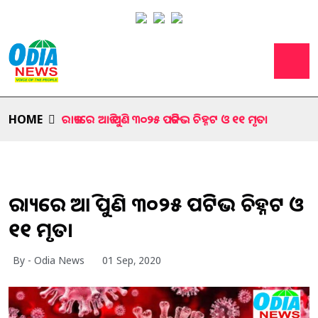
HOME
ରାଜ୍ୟରେ ଆଜି ପୁଣି ୩୦୨୫ ପଜିଟିଭ ଚିହ୍ନଟ ଓ ୧୧ ମୃତ।
ରାଜ୍ୟରେ ଆଜି ପୁଣି ୩୦୨୫ ପଜିଟିଭ ଚିହ୍ନଟ ଓ
୧୧ ମୃତ।
By - Odia News
01 Sep, 2020