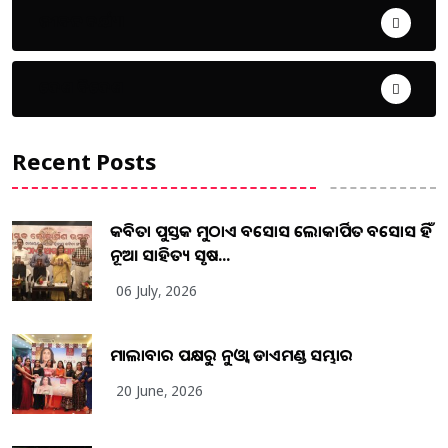
ଜୀବନ ଚର୍ଯ୍ୟା
ଦେଶ ବିଦେଶ
Recent Posts
କବିତା ପୁସ୍ତକ ମୁଠାଏ ଅବସୋସ ଲୋକାର୍ପିତ ଅବସୋସ ହିଁ
ନୂଆ ସାହିତ୍ୟ ସୃଷ...
06 July, 2026
ମାଲାବାର ପକ୍ଷରୁ ନୁଓ୍ବା ଡାଏମଣ୍ଡ ସମ୍ଭାର
20 June, 2026