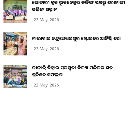
ରୋଟାରୀ କ୍ଲବ ଭୁବନେଶ୍ୱର କଳିଙ୍ଗ ପକ୍ଷରୁ ରୋଟାରୀ
କଳିଙ୍ଗ ସମ୍ମାନ
22 May, 2026
ମାଲାବାର ଚନ୍ଦ୍ରଶେଖରପୁର ଷ୍ଟୋରରେ ଆର୍ଟିଷ୍ଟ୍ରି ସୋ
22 May, 2026
ନୀଳାଦ୍ରି ବିହାର ସରସ୍ୱତୀ ବିଦ୍ୟା ମନ୍ଦିରର ଶତ
ପ୍ରତିଶତ ସଫଳତା
22 May, 2026
Copyright
2026
BrandingKaro.com
. All Rights Reserved.