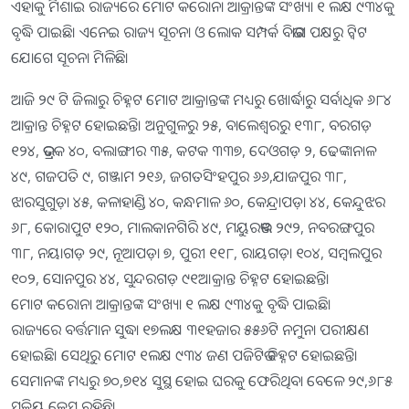
ଏହାକୁ ମିଶାଇ ରାଜ୍ୟରେ ମୋଟ କରୋନା ଆକ୍ରାନ୍ତଙ୍କ ସଂଖ୍ୟା ୧ ଲକ୍ଷ ୯୩୪କୁ
ବୃଦ୍ଧି ପାଇଛି। ଏନେଇ ରାଜ୍ୟ ସୂଚନା ଓ ଲୋକ ସମ୍ପର୍କ ବିଭାଗ ପକ୍ଷରୁ ଟ୍ୱିଟ
ଯୋଗେ ସୂଚନା ମିଳିଛି।
ଆଜି ୨୯ ଟି ଜିଲାରୁ ଚିହ୍ନଟ ମୋଟ ଆକ୍ରାନ୍ତଙ୍କ ମଧ୍ୟରୁ ଖୋର୍ଦ୍ଧାରୁ ସର୍ବାଧିକ ୬୮୪
ଆକ୍ରାନ୍ତ ଚିହ୍ନଟ ହୋଇଛନ୍ତି। ଅନୁଗୁଳରୁ ୨୫, ବାଲେଶ୍ୱରରୁ ୧୩୮, ବରଗଡ଼
୧୨୪, ଭଦ୍ରକ ୪୦, ବଲାଙ୍ଗୀର ୩୫, କଟକ ୩୩୭, ଦେଓଗଡ଼ ୨, ଢେଙ୍କାନାଳ
୪୯, ଗଜପତି ୯, ଗଞ୍ଜାମ ୨୧୬, ଜଗତସିଂହପୁର ୬୬,ଯାଜପୁର ୩୮,
ଝାରସୁଗୁଡ଼ା ୪୫, କଳାହାଣ୍ଡି ୪୦, କନ୍ଧମାଳ ୬୦, କେନ୍ଦ୍ରାପଡ଼ା ୪୪, କେନ୍ଦୁଝର
୬୮, କୋରାପୁଟ ୧୨୦, ମାଲକାନଗିରି ୪୯, ମୟୁରଭଞ୍ଜ ୨୯୨, ନବରଙ୍ଗପୁର
୩୮, ନୟାଗଡ଼ ୨୯, ନୂଆପଡ଼ା ୭, ପୁରୀ ୧୧୮, ରାୟଗଡ଼ା ୧୦୪, ସମ୍ବଲପୁର
୧୦୨, ସୋନପୁର ୪୪, ସୁନ୍ଦରଗଡ଼ ୯୧ଅ।କ୍ରାନ୍ତ ଚିହ୍ନଟ ହୋଇଛନ୍ତି।
ମୋଟ କରୋନା ଆକ୍ରାନ୍ତଙ୍କ ସଂଖ୍ୟା ୧ ଲକ୍ଷ ୯୩୪କୁ ବୃଦ୍ଧି ପାଇଛି।
ରାଜ୍ୟରେ ବର୍ତ୍ତମାନ ସୁଦ୍ଧା ୧୭ଲକ୍ଷ ୩୧ହଜାର ୫୫୬ଟି ନମୁନା ପରୀକ୍ଷଣ
ହୋଇଛି। ସେଥିରୁ ମୋଟ ୧ଲକ୍ଷ ୯୩୪ ଜଣ ପଜିଟିଭ ଚିହ୍ନଟ ହୋଇଛନ୍ତି।
ସେମାନଙ୍କ ମଧ୍ୟରୁ ୭୦,୭୧୪ ସୁସ୍ଥ ହୋଇ ଘରକୁ ଫେରିଥିବା ବେଳେ ୨୯,୬୮୫
ସକ୍ରିୟ କେସ ରହିଛି।