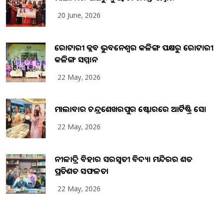
20 June, 2026
ରୋଟାରୀ କ୍ଲବ ଭୁବନେଶ୍ୱର କଳିଙ୍ଗ ପକ୍ଷରୁ ରୋଟାରୀ
କଳିଙ୍ଗ ସମ୍ମାନ
22 May, 2026
ମାଲାବାର ଚନ୍ଦ୍ରଶେଖରପୁର ଷ୍ଟୋରରେ ଆର୍ଟିଷ୍ଟ୍ରି ସୋ
22 May, 2026
ନୀଳାଦ୍ରି ବିହାର ସରସ୍ୱତୀ ବିଦ୍ୟା ମନ୍ଦିରର ଶତ
ପ୍ରତିଶତ ସଫଳତା
22 May, 2026