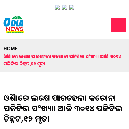
HOME
ଓଡିଶାରେ ଲକ୍ଷେ ପାରହେଲା କରୋନା ପଜିଟିଭ ସ°ଖ୍ୟା। ଆଜି ୩୦୧୪
ପଜିଟିଭ ଚିହ୍ନଟ,୧୨ ମୃତ।
ଓଡିଶାରେ ଲକ୍ଷେ ପାରହେଲା କରୋନା
ପଜିଟିଭ ସ°ଖ୍ୟା। ଆଜି ୩୦୧୪ ପଜିଟିଭ
ଚିହ୍ନଟ,୧୨ ମୃତ।