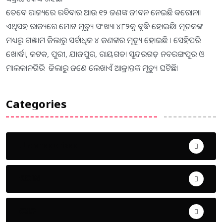
ତେବେ ରାଜ୍ୟରେ ରବିବାର ଆଉ ୧୨ ଜଣଙ୍କ ଜୀବନ ନେଇଛି କରୋନା।
ଏଥିସହ ରାଜ୍ୟରେ ମୋଟ ମୃତ୍ୟୁ ସଂଖ୍ୟା ୪୮୨କୁ ବୃଦ୍ଧି ହୋଇଛି। ମୃତକଙ୍କ
ମଧ୍ୟରୁ ଗଞ୍ଜାମ ଜିଲାରୁ ସର୍ବାଧିକ ୪ ଜଣଙ୍କର ମୃତ୍ୟୁ ହୋଇଛି । ସେହିପରି
ଖୋର୍ଦ୍ଧା, କଟକ, ପୁରୀ, ଯାଜପୁର, ରାୟଗଡା ସୁନ୍ଦରଗଡ଼ ନବରଙ୍ଗପୁର ଓ
ମାଲକାନଗିରି ଜିଲାରୁ ଜଣେ ଲେଖାଏଁ ଆକ୍ରାନ୍ତଙ୍କ ମୃତ୍ୟୁ ଘଟିଛି।
Categories
Uncategorized
ଅପରାଧ
ଖେଳ