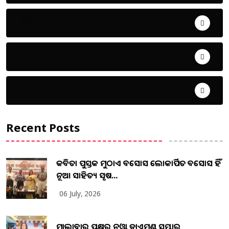
ଜିଲ୍ଲା
ଜୀବନ ଚର୍ଯ୍ୟା
ଦେଶ ବିଦେଶ
Recent Posts
କବିତା ପୁସ୍ତକ ମୁଠାଏ ଅବସୋସ ଲୋକାର୍ପିତ ଅବସୋସ ହିଁ
ନୂଆ ସାହିତ୍ୟ ସୃଷ...
06 July, 2026
ମାଲାବାର ପକ୍ଷରୁ ନୁଓ୍ବା ଡାଏମଣ୍ଡ ସମ୍ଭାର