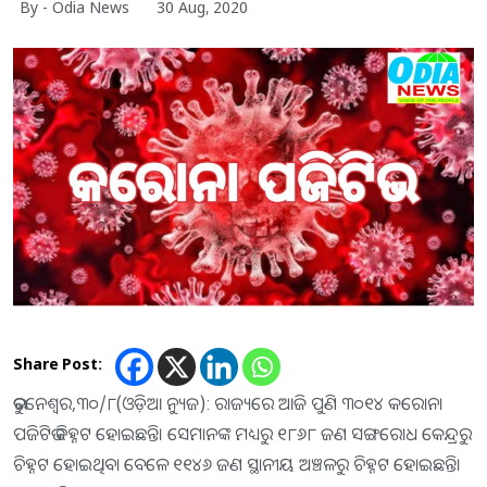
By - Odia News
30 Aug, 2020
Share Post:
ଭୁବନେଶ୍ୱର,୩୦/୮(ଓଡ଼ିଆ ନ୍ୟୁଜ): ରାଜ୍ୟରେ ଆଜି ପୁଣି ୩୦୧୪ କରୋନା
ପଜିଟିଭ ଚିହ୍ନଟ ହୋଇଛନ୍ତି। ସେମାନଙ୍କ ମଧ୍ୟରୁ ୧୮୬୮ ଜଣ ସଙ୍ଗରୋଧ କେନ୍ଦ୍ରରୁ
ଚିହ୍ନଟ ହୋଇଥିବା ବେଳେ ୧୧୪୬ ଜଣ ସ୍ଥାନୀୟ ଅଞ୍ଚଳରୁ ଚିହ୍ନଟ ହୋଇଛନ୍ତି।