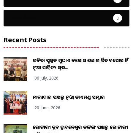
ଦେଶ ବିଦେଶ
Recent Posts
କବିତା ପୁସ୍ତକ ମୁଠାଏ ଅବସୋସ ଲୋକାର୍ପିତ ଅବସୋସ ହିଁ
ନୂଆ ସାହିତ୍ୟ ସୃଷ...
06 July, 2026
ମାଲାବାର ପକ୍ଷରୁ ନୁଓ୍ବା ଡାଏମଣ୍ଡ ସମ୍ଭାର
20 June, 2026
ରୋଟାରୀ କ୍ଲବ ଭୁବନେଶ୍ୱର କଳିଙ୍ଗ ପକ୍ଷରୁ ରୋଟାରୀ