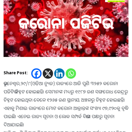
Share Post:
ଭୁବନେଶ୍ୱର,୨୯/୮(ଓଡ଼ିଆ ନ୍ୟୁଜ):ରାଜ୍ୟରେ ଆଜି ପୁଣି ୩୨୫୨ କରୋନା
ପଜିଟିଭ ଚିହ୍ନଟ ହୋଇଛନ୍ତି। ସେମାନଙ୍କ ମଧ୍ୟରୁ ୧୯୮୭ ଜଣ ସଙ୍ଗରୋଧ କେନ୍ଦ୍ରରୁ
ଚିହ୍ନଟ ହୋଇଥିବା ବେଳେ ୧୨୬୫ ଜଣ ସ୍ଥାନୀୟ ଅଞ୍ଚଳରୁ ଚିହ୍ନଟ ହୋଇଛନ୍ତି।
ଏହାକୁ ମିଶାଇ ରାଜ୍ୟରେ ମୋଟ କରୋନା ଆକ୍ରାନ୍ତଙ୍କ ସଂଖ୍ୟା ୯୭,୯୨୦କୁ ବୃଦ୍ଧି
ପାଇଛି। ଏନେଇ ରାଜ୍ୟ ସୂଚନା ଓ ଲୋକ ସମ୍ପର୍କ ବିଭାଗ ପକ୍ଷରୁ ସୂଚନା
ଦିଆଯାଇଛି।