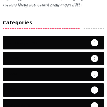
ସନ୍ଦରଗଡ଼ ଜିଲାରୁ ଜଣେ ଲେଖାଏଁ ଆକ୍ରାନ୍ତଙ୍କ ମୃତ୍ୟୁ ଘଟିଛି ।
Categories
Uncategorized
ଅପରାଧ
ଖେଳ
ଜିଲ୍ଲା
ଜୀବନ ଚର୍ଯ୍ୟା