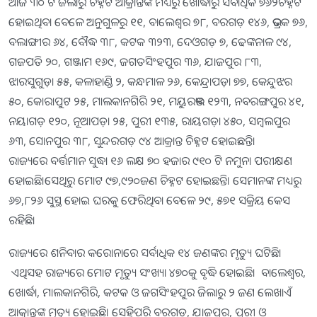
ଆଜି ୩୦ ଟି ଜିଲାରୁ ଚିହ୍ନଟ ଆକ୍ରାନ୍ତଙ୍କ ମଧ୍ୟରୁ ଖୋର୍ଦ୍ଧାରୁ ସର୍ବାଧିକ ୭୬୨ଚିହ୍ନଟ
ହୋଇଥିବା ବେଳେ ଅନୁଗୁଳରୁ ୧୧, ବାଲେଶ୍ୱର ୭୮, ବରଗଡ଼ ୧୪୬, ଭଦ୍ରକ ୭୬,
ବଲାଙ୍ଗୀର ୬୪, ବୌଦ୍ଧ ୩୮, କଟକ ୩୨୩, ଦେଓଗଡ଼ ୭, ଢେଙ୍କନାଳ ୯୪,
ଗଜପତି ୨୦, ଗଞ୍ଜାମ ୧୬୯, ଜଗତସିଂହପୁର ୩୬, ଯାଜପୁର ୮୩,
ଝାରସୁଗୁଡ଼ା ୫୫, କଳାହାଣ୍ଡି ୨, କନ୍ଧମାଳ ୨୬, କେନ୍ଦ୍ରାପଡ଼ା ୭୭, କେନ୍ଦୁଝର
୫୦, କୋରାପୁଟ ୨୫, ମାଲକାନଗିରି ୨୧, ମୟୁରଭଞ୍ଜ ୧୨୩, ନବରଙ୍ଗପୁର ୪୧,
ନୟାଗଡ଼ ୧୨୦, ନୂଆପଡ଼ା ୨୫, ପୁରୀ ୧୩୫, ରାୟଗଡ଼ା ୪୫୦, ସମ୍ବଲପୁର
୬୩, ସୋନପୁର ୩୮, ସୁନ୍ଦରଗଡ଼ ୯୪ ଆକ୍ରାନ୍ତ ଚିହ୍ନଟ ହୋଇଛନ୍ତି।
ରାଜ୍ୟରେ ବର୍ତ୍ତମାନ ସୁଦ୍ଧା ୧୬ ଲକ୍ଷ ୭୦ ହଜାର ୯୧୦ ଟି ନମୁନା ପରୀକ୍ଷଣ
ହୋଇଛି।ସେଥିରୁ ମୋଟ ୯୭,୯୨୦ଜଣ ଚିହ୍ନଟ ହୋଇଛନ୍ତି। ସେମାନଙ୍କ ମଧ୍ୟରୁ
୬୭,୮୨୬ ସୁସ୍ଥ ହୋଇ ଘରକୁ ଫେରିଥିବା ବେଳେ ୨୯, ୫୭୧ ସକ୍ରିୟ କେସ
ରହିଛି।
ରାଜ୍ୟରେ ଶନିବାର କରୋନାରେ ସର୍ବାଧିକ ୧୪ ଜଣଙ୍କର ମୃତ୍ୟୁ ଘଟିଛି।
ଏଥିସହ ରାଜ୍ୟରେ ମୋଟ ମୃତ୍ୟୁ ସଂଖ୍ୟା ୪୭୦କୁ ବୃଦ୍ଧି ହୋଇଛି। ବାଲେଶ୍ବର,
ଖୋର୍ଦ୍ଧା, ମାଲକାନଗିରି, କଟକ ଓ ଜଗସିଂହପୁର ଜିଲାରୁ ୨ ଜଣ ଲେଖାଏଁ
ଆକ୍ରାନ୍ତଙ୍କ ମୃତ୍ୟୁ ହୋଇଛି। ସେହିପରି ବରଗଡ଼, ଯାଜପୁର, ପୁରୀ ଓ