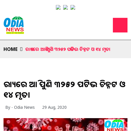
HOME
ରାଜ୍ୟରେ ଆଜି ପୁଣି ୩୨୫୨ ପଜିଟିଭ ଚିହ୍ନଟ ଓ ୧୪ ମୃତ।
ରାଜ୍ୟରେ ଆଜି ପୁଣି ୩୨୫୨ ପଜିଟିଭ ଚିହ୍ନଟ ଓ
୧୪ ମୃତ।
By - Odia News
29 Aug, 2020