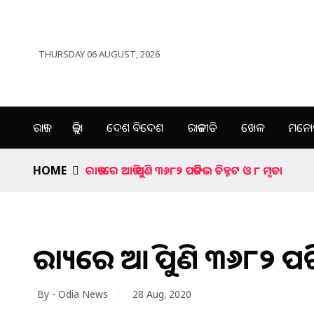
THURSDAY 06 AUGUST, 2026
ରାଜ୍ୟ
ଜିଲ୍ଲା
ଦେଶ ବିଦେଶ
ରାଜନୀତି
ଖେଳ
ମନୋର
HOME
ରାଜ୍ୟରେ ଆଜି ପୁଣି ୩୬୮୨ ପଜିଟିଭ ଚିହ୍ନଟ ଓ ୮ ମୃତ।
ରାଜ୍ୟରେ ଆଜି ପୁଣି ୩୬୮୨ ପଜି
By - Odia News
28 Aug, 2020