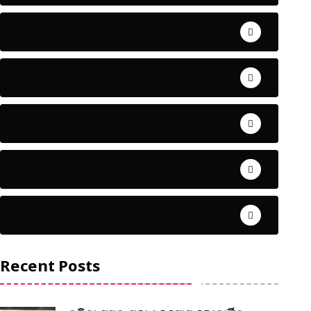
ଅପରାଧ
ଖେଳ
ଜିଲ୍ଲା
ଜୀବନ ଚର୍ଯ୍ୟା
ଦେଶ ବିଦେଶ
Recent Posts