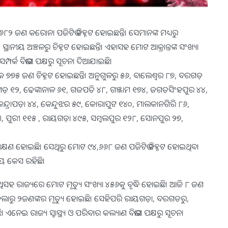
୩୬୮୨ ଜଣ କରୋନା ପଜିଟିଭ ଚିହ୍ନଟ ହୋଇଛନ୍ତି। ସେମାନଙ୍କ ମଧ୍ୟରୁ
ାନୀୟ ଅଞ୍ଚଳରୁ ଚିହ୍ନଟ ହୋଇଛନ୍ତି। ଏହାସହ ମୋଟ ଆକ୍ରାନ୍ତଙ୍କ ସଂଖ୍ୟା
୍ପର୍କ ବିଭାଗ ପକ୍ଷରୁ ସୂଚନା ଦିଆଯାଇଛି।
ୁ ସର୍ବାଧିକ ୭୭୫ ଜଣ ଚିହ୍ନଟ ହୋଇଛନ୍ତି। ଅନୁଗୁଳରୁ ୫୬, ବାଲେଶ୍ୱର ୮୭, ବରଗଡ଼
ଗଡ଼ ୧୨, ଢେଙ୍କାନାଳ ୬୧, ଗଜପତି ୪୮, ଗଞ୍ଜାମ ୧୭୪, ଜଗତସିଂହପୁର ୪୪,
େନ୍ଦ୍ରାପଡ଼ା ୪୪, କେନ୍ଦୁଝର ୫୯, କୋରାପୁଟ ୧୪୦, ମାଲକାନଗିରି ୮୬,
, ପୁରୀ ୧୧୫ , ରାୟଗଡ଼ା ୪୯୫, ସମ୍ବଲପୁର ୧୨୮, ସୋନପୁର ୨୭,
ପରୀକ୍ଷଣ ହୋଇଛି। ସେଥିରୁ ମୋଟ ୯୪,୬୬୮ ଜଣ ପଜିଟିଭ ଚିହ୍ନଟ ହୋଇଥିବା
ିୟ କେସ ରହିଛି।
ହ ରାଜ୍ୟରେ ମୋଟ ମୃତ୍ୟୁ ସଂଖ୍ୟା ୪୫୬କୁ ବୃଦ୍ଧି ହୋଇଛି। ଆଜି ୮ ଜଣ
୍ଧା ଜିଲାରୁ ୨ଜଣଙ୍କର ମୃତ୍ୟୁ ହୋଇଛି। ସେହିପରି ରାୟଗଡ଼ା, ବରଗଡରୁ,
ି। ଏନେଇ ରାଜ୍ୟ ସ୍ବାସ୍ଥ୍ୟ ଓ ପରିବାର କଲ୍ୟାଣ ବିଭାଗ ପକ୍ଷରୁ ସୂଚନା