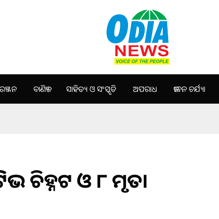
ଞ୍ଜନ
ବାଣିଜ୍ୟ
ସାହିତ୍ୟ ଓ ସଂସ୍କୃତି
ଅପରାଧ
ଜୀବନ ଚର୍ଯ୍ୟା
ଟିଭ ଚିହ୍ନଟ ଓ ୮ ମୃତ।