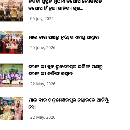
କବିତା ପୁସ୍ତକ ମୁଠାଏ ଅବସୋସ ଲୋକାର୍ପିତ
ଅବସୋସ ହିଁ ନୂଆ ସାହିତ୍ୟ ସୃଷ...
06 July, 2026
ମାଲାବାର ପକ୍ଷରୁ ନୁଓ୍ବା ଡାଏମଣ୍ଡ ସମ୍ଭାର
20 June, 2026
ରୋଟାରୀ କ୍ଲବ ଭୁବନେଶ୍ୱର କଳିଙ୍ଗ ପକ୍ଷରୁ
ରୋଟାରୀ କଳିଙ୍ଗ ସମ୍ମାନ
22 May, 2026
ମାଲାବାର ଚନ୍ଦ୍ରଶେଖରପୁର ଷ୍ଟୋରରେ ଆର୍ଟିଷ୍ଟ୍ରି
ସୋ
22 May, 2026