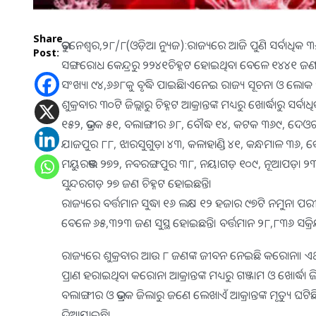
Share
ଭୁବନେଶ୍ୱର,୨୮/୮(ଓଡ଼ିଆ ନ୍ୟୁଜ):ରାଜ୍ୟରେ ଆଜି ପୁଣି ସର୍ବାଧିକ 
Post:
ସଙ୍ଗରୋଧ କେନ୍ଦ୍ରରୁ ୨୨୪୧ଚିହ୍ନଟ ହୋଇଥିବା ବେଳେ ୧୪୪୧ ଜଣ ସ୍ଥ
ସଂଖ୍ୟା ୯୪,୬୬୮କୁ ବୃଦ୍ଧି ପାଇଛି।ଏନେଇ ରାଜ୍ୟ ସୂଚନା ଓ ଲୋକ ସମ
ଶୁକ୍ରବାର ୩୦ଟି ଜିଲ୍ଲାରୁ ଚିହ୍ନଟ ଆକ୍ରାନ୍ତଙ୍କ ମଧ୍ୟରୁ ଖୋର୍ଦ୍ଧାର
୧୫୨, ଭଦ୍ରକ ୫୧, ବଲାଙ୍ଗୀର ୬୮, ବୌଦ୍ଧ ୧୪, କଟକ ୩୬୯, ଦେଓ
ଯାଜପୁର ୮୮, ଝାରସୁଗୁଡ଼ା ୪୩, କଳାହାଣ୍ଡି ୪୧, କନ୍ଧମାଳ ୩୬, କ
ମୟୁରଭଞ୍ଜ ୨୭୨, ନବରଙ୍ଗପୁର ୩୮, ନୟାଗଡ଼ ୧୦୯, ନୂଆପଡ଼ା ୨୩
ସୁନ୍ଦରଗଡ଼ ୨୭ ଜଣ ଚିହ୍ନଟ ହୋଇଛନ୍ତି।
ରାଜ୍ୟରେ ବର୍ତ୍ତମାନ ସୁଦ୍ଧା ୧୬ ଲକ୍ଷ ୧୨ ହଜାର ୯୭ଟି ନମୁନା 
ବେଳେ ୬୫,୩୨୩ ଜଣ ସୁସ୍ଥ ହୋଇଛନ୍ତି। ବର୍ତ୍ତମାନ ୨୮,୮୩୬ ସକ୍ର
ରାଜ୍ୟରେ ଶୁକ୍ରବାର ଆଉ ୮ ଜଣଙ୍କ ଜୀବନ ନେଇଛି କରୋନା। ଏଥିସ
ପ୍ରାଣ ହରାଇଥିବା କରୋନା ଆକ୍ରାନ୍ତଙ୍କ ମଧ୍ୟରୁ ଗଞ୍ଜାମ ଓ ଖୋର୍ଦ
ବଲାଙ୍ଗୀର ଓ ଭଦ୍ରକ ଜିଲାରୁ ଜଣେ ଲେଖାଏଁ ଆକ୍ରାନ୍ତଙ୍କ ମୃତ୍ୟୁ ଘଟିଛ
ଦିଆଯାଇଛି।