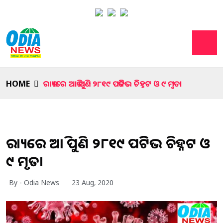
HOME
ରାଜ୍ୟରେ ଆଜି ପୁଣି ୨୮୧୯ ପଜିଟିଭ ଚିହ୍ନଟ ଓ ୯ ମୃତ।
ରାଜ୍ୟରେ ଆଜି ପୁଣି ୨୮୧୯ ପଜିଟିଭ ଚିହ୍ନଟ ଓ
୯ ମୃତ।
By - Odia News
23 Aug, 2020