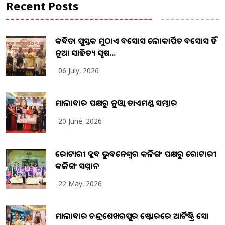
Recent Posts
କବିତା ପୁସ୍ତକ ମୁଠାଏ ଅବସୋସ ଲୋକାର୍ପିତ ଅବସୋସ ହିଁ
ନୂଆ ସାହିତ୍ୟ ସୃଷ...
06 July, 2026
ମାଲାବାର ପକ୍ଷରୁ ନୁଓ୍ବା ଡାଏମଣ୍ଡ ସମ୍ଭାର
20 June, 2026
ରୋଟାରୀ କ୍ଲବ ଭୁବନେଶ୍ୱର କଳିଙ୍ଗ ପକ୍ଷରୁ ରୋଟାରୀ
କଳିଙ୍ଗ ସମ୍ମାନ
22 May, 2026
ମାଲାବାର ଚନ୍ଦ୍ରଶେଖରପୁର ଷ୍ଟୋରରେ ଆର୍ଟିଷ୍ଟ୍ରି ସୋ