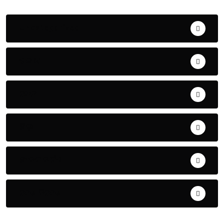
Uncategorized
ଅପରାଧ
ଖେଳ
ଜିଲ୍ଲା
ଜୀବନ ଚର୍ଯ୍ୟା
ଦେଶ ବିଦେଶ