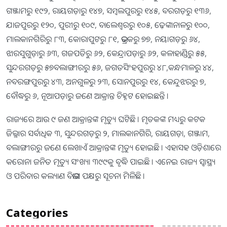
ଗଞ୍ଜାମରୁ ୧୯୨, ରାୟଗଡ଼ାରୁ ୧୪୭, ସମ୍ବଲପୁରରୁ ୧୪୫, ବରଗଡ଼ରୁ ୧୩୬,
ଯାଜପୁରରୁ ୧୨୦, ପୁରୀରୁ ୧୦୯, ବାଲେଶ୍ୱରରୁ ୧୦୫, ଢ଼େଙ୍କାନାଳରୁ ୧୦୦,
ମାଲକାନଗିରିରୁ ୮୩, କୋରାପୁଟରୁ ୮୧, ଭଦ୍ରକରୁ ୭୭, ନୟାଗଡ଼ରୁ ୬୪,
ଝାରସୁଗୁଡ଼ାରୁ ୬୩, ଗଜପତିରୁ ୬୨, କେନ୍ଦ୍ରାପଡ଼ାରୁ ୬୨, କଳାହାଣ୍ଡିରୁ ୫୫,
ସୁନ୍ଦରଗଡ଼ରୁ ୫୭ବଲାଙ୍ଗୀରରୁ ୫୬, ଜଗତସିଂହପୁରରୁ ୪୮,କନ୍ଧମାଳରୁ ୪୪,
ନବରଙ୍ଗପୁରରୁ ୪୩, ଅନଗୁଳରୁ ୨୩, ସୋନପୁରରୁ ୧୪, କେନ୍ଦୁଝରରୁ ୭,
ବୌଦ୍ଧରୁ ୬, ନୂଆପଡ଼ାରୁ ଜଣେ ଆକ୍ରାନ୍ତ ଚିହ୍ନଟ ହୋଇଛନ୍ତି ।
ରାଜ୍ୟରେ ଆଉ ୯ ଜଣ ଆକ୍ରାନ୍ତଙ୍କ ମୃତ୍ୟୁ ଘଟିଛି । ମୃତକଙ୍କ ମଧ୍ୟରୁ କଟକ
ଜିଲ୍ଳାର ସର୍ବାଧିକ ୩, ସୁନ୍ଦରଗଡ଼ରୁ ୨, ମାଲକାନଗିରି, ରାୟଗଡ଼ା, ଗଞ୍ଜାମ,
ବଲାଙ୍ଗୀରରୁ ଜଣେ ଲେଖାଏଁ ଆକ୍ରାନ୍ତଙ୍କ ମୃତ୍ୟୁ ହୋଇଛି । ଏହାସହ ଓଡ଼ିଶାରେ
କରୋନା ଜନିତ ମୃତ୍ୟୁ ସଂଖ୍ୟା ୩୯୯କୁ ବୃଦ୍ଧି ପାଇଛି । ଏନେଇ ରାଜ୍ୟ ସ୍ୱାସ୍ଥ୍ୟ
ଓ ପରିବାର କଲ୍ୟାଣ ବିଭାଗ ପକ୍ଷରୁ ସୂଚନା ମିଳିଛି ।
Categories