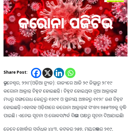
Share Post:
ଭୁବନେଶ୍ୱର, ୨୨ା୮(ଓଡ଼ିଆ ନ୍ୟୁଜ): ରାଜ୍ୟରେ ଆଜି ୨୯ ଜିଲ୍ଲାରୁ ୨୮୧୯
କରୋନା ଆକ୍ରାନ୍ତ ଚିହ୍ନଟ ହୋଇଛନ୍ତି । ଚିହ୍ନଟ ହୋଇଥିବା ନୂଆ ଆକ୍ରାନ୍ତଙ୍କ
ମଧ୍ୟରୁ ସଙ୍ଗରୋଧ କେନ୍ଦ୍ରରୁ ୧୬୯୧ ଓ ସ୍ଥାନୀୟ ଅଞ୍ଚଳରୁ ୧୧୨୮ ଜଣ ଚିହ୍ନଟ
ହୋଇଛନ୍ତି ।ଏହାସହ ଓଡ଼ିଶାରେ କରୋନା ଆକ୍ରାନ୍ତଙ୍କ ସଂଖ୍ୟା ୭୫୫୩୭କୁ ବୃଦ୍ଧି
ପାଇଛି । ଏନେଇ ସୂଚନା ଓ ଲୋକସମ୍ପର୍କ ବିଭାଗ ପକ୍ଷରୁ ସୂଚନା ଦିଆଯାଇଛି।
ତେବେ ଖୋର୍ଦ୍ଧାରୁ ସର୍ବାଧିକ ୪୪୩, କଟକରୁ ୨୫୭, ମୟୁରଭଞ୍ଜରୁ ୨୧୯,