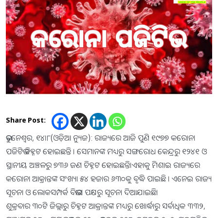
Share Post:
ଭୁବନେଶ୍ୱର, ୧୪ା୮(ଓଡ଼ିଆ ନ୍ୟୁଜ): ରାଜ୍ୟରେ ଆଜି ପୁଣି ୧୯୭୭ କରୋନା
ପଜିଟିଭ ଚିହ୍ନଟ ହୋଇଛନ୍ତି । ସେମାନଙ୍କ ମଧ୍ୟରୁ ସଙ୍ଗରୋଧ କେନ୍ଦ୍ରରୁ ୧୨୪୧ ଓ
ସ୍ଥାନୀୟ ଅଞ୍ଚଳରୁ ୭୩୬ ଜଣ ଚିହ୍ନଟ ହୋଇଛନ୍ତି।ଏହାକୁ ମିଶାଇ ରାଜ୍ୟରେ
କରୋନା ଆକ୍ରାନ୍ତଙ୍କ ସଂଖ୍ୟା ୫୪ ହଜାର ୬୩୦କୁ ବୃଦ୍ଧି ପାଇଛି । ଏନେଇ ରାଜ୍ୟ
ସୂଚନା ଓ ଲୋକସମ୍ପର୍କ ବିଭାଗ ପକ୍ଷରୁ ସୂଚନା ଦିଆଯାଇଛି।
ଶୁକ୍ରବାର ୩୦ଟି ଜିଲ୍ଲାରୁ ଚିହ୍ନଟ ଆକ୍ରାନ୍ତଙ୍କ ମଧ୍ୟରୁ ଖୋର୍ଦ୍ଧାରୁ ସର୍ବାଧିକ ୩୩୨,