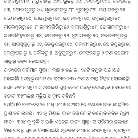
ଗଞ୍ଜାମରୁ ୨୮୦, ମୟୁରଭଞ୍ଜରୁ ୧୨୦, ଭଦ୍ରକରୁ ୧୧୮, କଟକରୁ ୧୦୧, ଗଜପତିରୁ
୯୩, କୋରାପୁଟରୁ ୯୦, ସୁନ୍ଦରଗଡ଼ରୁ ୮୮, ପୁରୀରୁ ୮୩, ନୟାଗଡ଼ରୁ ୭୫,
ରାୟଗଡ଼ାରୁ ୭୦, ଯାଜପୁରରୁ ୬୯, କନ୍ଧମାଳରୁ ୬୦, ସମ୍ବଲପୁରରୁ ୫୯,
ବାଲେଶ୍ୱରରୁ ୫୬, ମାଲକାନଗିରିରୁ ୫୨,କଳାହାଣ୍ଡିରୁ ୪୮, ଢ଼େଙ୍କାନାଳରୁ ୪୦,
ଜଗତସିଂହୁପରରୁ ୩୪, ବରଗଡ଼ରୁ ୨୨, ନୂଆପଡ଼ାରୁ ୨୦, ନବରଙ୍ଗପୁରରୁ
୧୭, ଝାରସୁଗୁଡ଼ାରୁ ୧୧, କେନ୍ଦୁଝରରୁ ୧୦, ବଲାଙ୍ଗୀରରୁ ୭, ସୋନପୁରରୁ ୭,
କେନ୍ଦ୍ରାପଡ଼ାରୁ ୬, ବୌଦ୍ଧରୁ ୫, ଅନୁଗୁଳରୁ ୨, ଦେଓଗଡ଼ରୁ ୨ ଜଣ କରୋନା
ଆକ୍ରାନ୍ତ ଚିହ୍ନଟ ହୋଇଛନ୍ତି ।
ରାଜ୍ୟରେ ବର୍ତ୍ତମାନ ସୁଦ୍ଧା ୮ ଲକ୍ଷ ୭ ହଜାର ୮୨୬ଟି ନମୁନା ପରୀକ୍ଷଣ
ହୋଇଛି। ସେଥିରୁ ମୋଟ ୫୪ ହଜାର ୬୩୦ ଜଣ ଆକ୍ରାନ୍ତ ଚିହ୍ନଟ ହୋଇଛନ୍ତି।
ସେମାନଙ୍କ ମଧ୍ୟରୁ ୩୯,୯୦୦ଜଣ ସୁସ୍ଥ ହୋଇ ଘରକୁ ଫେରିଥିବା ବେଳେ ୧୬
ହଜାର ୩୫୩ଜଣ ସକ୍ରିୟ ଆକ୍ରାନ୍ତ ରହିଛନ୍ତି।
ସେହିପରି ରାଜ୍ୟରେ ୨୪ ଘଣ୍ଟା ମଧ୍ୟରେ ଆଉ ୧୦ ଜଣ କରୋନା ସଂକ୍ରମିତ
ପ୍ରାଣ ହରାଇଛନ୍ତି । ଏହାକୁ ମିଶାଇ ରାଜ୍ୟରେ ମୋଟ୍ କରୋନାଜନିତ ମୃତ୍ୟୁ
ସଂଖ୍ୟା ୩୨୪ କୁ ବୃଦ୍ଧି ପାଇଛି। ଏନେଇ ରାଜ୍ୟ ସ୍ବାସ୍ଥ୍ୟ ଓ ପରିବାର କଲ୍ୟାଣ
ବିଭାଗ ପକ୍ଷରୁ ସୂଚନା ଦିଆଯାଇଛି। ମୃତକଙ୍କ ମଧ୍ୟରେ ଗଞ୍ଜାମରୁ ୪, ପୁରୀରୁ ୩,