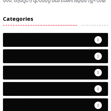
କଟକ, ସମ୍ବଲପୁର ଓ ସୁନ୍ଦରଗଡ଼ରୁ ଜଣେ ଲେଖାଏଁ ଆକ୍ରାନ୍ତଙ୍କ ମୃତ୍ୟୁ ଘଟିଛି।
Categories
Uncategorized
ଅପରାଧ
ଖେଳ
ଜିଲ୍ଲା
ଜୀବନ ଚର୍ଯ୍ୟା