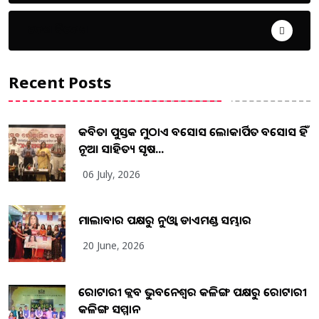
ଦେଶ ବିଦେଶ
Recent Posts
କବିତା ପୁସ୍ତକ ମୁଠାଏ ଅବସୋସ ଲୋକାର୍ପିତ ଅବସୋସ ହିଁ
ନୂଆ ସାହିତ୍ୟ ସୃଷ...
06 July, 2026
ମାଲାବାର ପକ୍ଷରୁ ନୁଓ୍ବା ଡାଏମଣ୍ଡ ସମ୍ଭାର
20 June, 2026
ରୋଟାରୀ କ୍ଲବ ଭୁବନେଶ୍ୱର କଳିଙ୍ଗ ପକ୍ଷରୁ ରୋଟାରୀ
କଳିଙ୍ଗ ସମ୍ମାନ