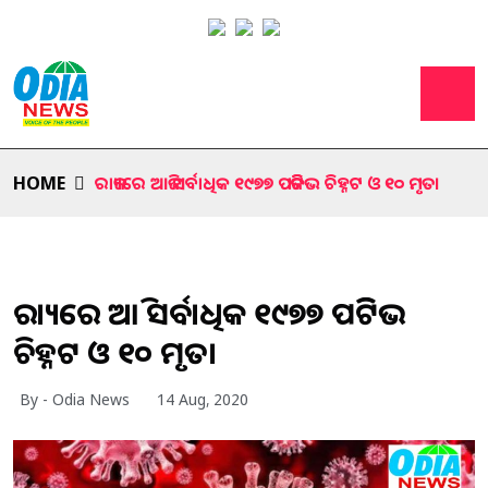
HOME
ରାଜ୍ୟରେ ଆଜି ସର୍ବାଧିକ ୧୯୭୭ ପଜିଟିଭ ଚିହ୍ନଟ ଓ ୧୦ ମୃତ।
ରାଜ୍ୟରେ ଆଜି ସର୍ବାଧିକ ୧୯୭୭ ପଜିଟିଭ
ଚିହ୍ନଟ ଓ ୧୦ ମୃତ।
By - Odia News
14 Aug, 2020