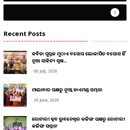
ଦେଶ ବିଦେଶ
Recent Posts
କବିତା ପୁସ୍ତକ ମୁଠାଏ ଅବସୋସ ଲୋକାର୍ପିତ ଅବସୋସ ହିଁ
ନୂଆ ସାହିତ୍ୟ ସୃଷ...
06 July, 2026
ମାଲାବାର ପକ୍ଷରୁ ନୁଓ୍ବା ଡାଏମଣ୍ଡ ସମ୍ଭାର
20 June, 2026
ରୋଟାରୀ କ୍ଲବ ଭୁବନେଶ୍ୱର କଳିଙ୍ଗ ପକ୍ଷରୁ ରୋଟାରୀ
କଳିଙ୍ଗ ସମ୍ମାନ