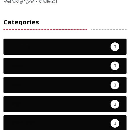
ବିଭାଗ ପକ୍ଷରୁ ସୂଚନା ଦିଆଯାଇଛି ।
Categories
Uncategorized
ଅପରାଧ
ଖେଳ
ଜିଲ୍ଲା
ଜୀବନ ଚର୍ଯ୍ୟା