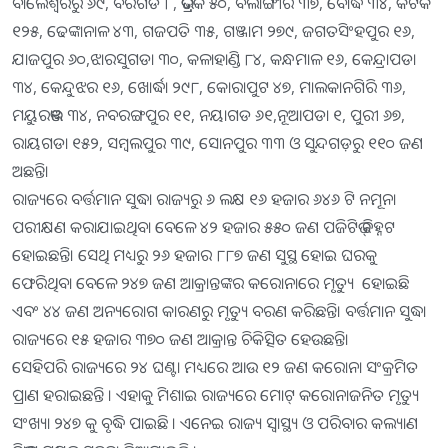
ବାଲେଶ୍ୱରରୁ ୬୯, ବରଗଡ ୮, ଭଦ୍ରକ ୫୦, ବଲାଙ୍ଗୀର ୩୭, ବୌଦ୍ଧ ୩୪, କଟକ
୧୨୫, ଢେଙ୍କାନାଳ ୪୩, ଗଜପତି ୩୫, ଗଞ୍ଜାମ ୨୭୯, ଜଗତସିଂହପୁର ୧୬,
ଯାଜପୁର ୬୦,ଝାରସୁଗଡା ୩୦, କଳାହାଣ୍ଡି ୮୪, କନ୍ଧମାଳ ୧୬, କେନ୍ଦ୍ରାପଡା
୩୪, କେନ୍ଦୁଝର ୧୬, ଖୋର୍ଦ୍ଧା ୨୯୮, କୋରାପୁଟ ୪୭, ମାଲକାନଗିରି ୩୬,
ମୟୁରଭଞ୍ଜ ୩୪, ନବରଙ୍ଗପୁର ୧୧, ନୟାଗଡ ୬୧,ନୂଆପଡା ୧, ପୁରୀ ୬୭,
ରାୟଗଡା ୧୫୨, ସମ୍ବଲପୁର ୩୯, ସୋନପୁର ୩୩ ଓ ସୁନ୍ଦଗଡ଼ରୁ ୧୧୦ ଜଣ
ଅଛନ୍ତି।
ରାଜ୍ୟରେ ବର୍ତ୍ତମାନ ସୁଦ୍ଧା ରାଜ୍ୟରୁ ୬ ଲକ୍ଷ ୧୬ ହଜାର ୬୪୬ ଟି ନମୂନା
ପରୀକ୍ଷଣ କରାଯାଇଥିବା ବେଳେ ୪୨ ହଜାର ୫୫୦ ଜଣ ପଜିଟିଭ୍ ଚିହ୍ନଟ
ହୋଇଛନ୍ତି। ସେଥି ମଧ୍ୟରୁ ୨୬ ହଜାର ୮୮୭ ଜଣ ସୁସ୍ଥ ହୋଇ ଘରକୁ
ଫେରିଥିବା ବେଳେ ୨୪୭ ଜଣ ଆକ୍ରାନ୍ତଙ୍କର କରୋନାରେ ମୃତ୍ୟୁ ହୋଇଛି
ଏବଂ ୪୪ ଜଣ ଅନ୍ୟରୋଗ କାରଣରୁ ମୃତ୍ୟୁ ବରଣ କରିଛନ୍ତି। ବର୍ତ୍ତମାନ ସୁଦ୍ଧା
ରାଜ୍ୟରେ ୧୫ ହଜାର ୩୭୦ ଜଣ ଆକ୍ରାନ୍ତ ଚିକିତ୍ସିତ ହେଉଛନ୍ତି।
ସେହିପରି ରାଜ୍ୟରେ ୨୪ ଘଣ୍ଟା ମଧ୍ୟରେ ଆଉ ୧୨ ଜଣ କରୋନା ସଂକ୍ରମିତ
ପ୍ରାଣ ହରାଇଛନ୍ତି । ଏହାକୁ ମିଶାଇ ରାଜ୍ୟରେ ମୋଟ୍ କରୋନାଜନିତ ମୃତ୍ୟୁ
ସଂଖ୍ୟା ୨୪୭ କୁ ବୃଦ୍ଧି ପାଇଛି । ଏନେଇ ରାଜ୍ୟ ସ୍ବାସ୍ଥ୍ୟ ଓ ପରିବାର କଲ୍ୟାଣ