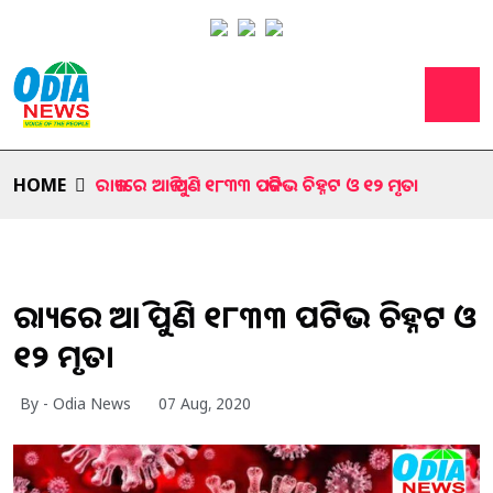
HOME
ରାଜ୍ୟରେ ଆଜି ପୁଣି ୧୮୩୩ ପଜିଟିଭ ଚିହ୍ନଟ ଓ ୧୨ ମୃତ।
ରାଜ୍ୟରେ ଆଜି ପୁଣି ୧୮୩୩ ପଜିଟିଭ ଚିହ୍ନଟ ଓ
୧୨ ମୃତ।
By - Odia News
07 Aug, 2020