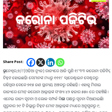
Share Post:
ଭୁବନେଶ୍ଵର,୭/୮(ଓଡ଼ିଆ ନ୍ୟୁଜ):ରାଜ୍ୟରେ ଆଜି ପୁଣି ୧୮୩୩ କରୋନା ପଜିଟିଭ୍
ଚିହ୍ନଟ ହୋଇଛନ୍ତି। ସେମାନଙ୍କ ମଧ୍ୟରୁ ୧୧୧୮ କ୍ବାରେଣ୍ଟାଇନ ସେଣ୍ଟରରୁ
ରହିଥିବା ବେଳେ ୭୧୫ ଜଣ ସ୍ଥାନୀୟ ଅଞ୍ଚଳରୁ ରହିଛନ୍ତି । ଏହାକୁ ମିଶାଇ
ରାଜ୍ୟରେ ମୋଟ୍ କରୋନା ଆକ୍ରାନ୍ତଙ୍କ ସଂଖ୍ୟା ୪୨ ହଜାର ୫୫୦ ରେ ପହଞ୍ଚିଛି ।
ଏନେଇ ରାଜ୍ୟ ସୂଚନା ଓ ଲୋକ ସମ୍ପର୍କ ବିଭାଗ ପକ୍ଷରୁ ସୂଚନା ଦିଆଯାଇଛି।
ଗୁରୁବାର ୨୯ ଟି ଜିଲ୍ଲାରୁ ଚିହ୍ନଟ ମୋଟ ଆକ୍ରାନ୍ତଙ୍କ ମଧ୍ୟରେ ଅନୁଗୁଳରୁ ୯,