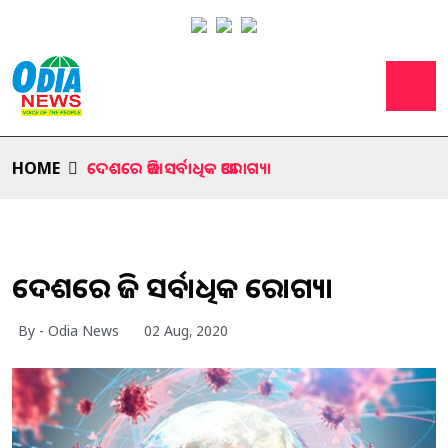
HOME
ଦେଶରେ ଆଜି ସର୍ବାଧିକ ଆରୋଗ୍ୟ।
ଦେଶରେ ଆଜି ସର୍ବାଧିକ ଆରୋଗ୍ୟ।
By - Odia News
02 Aug, 2020