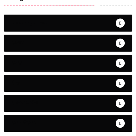
Uncategorized
ଅପରାଧ
ଖେଳ
ଜିଲ୍ଲା
ଜୀବନ ଚର୍ଯ୍ୟା
ଦେଶ ବିଦେଶ