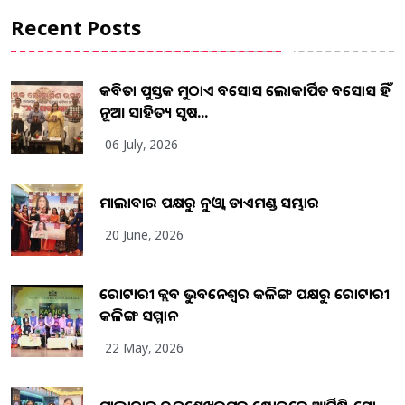
Recent Posts
କବିତା ପୁସ୍ତକ ମୁଠାଏ ଅବସୋସ ଲୋକାର୍ପିତ ଅବସୋସ ହିଁ
ନୂଆ ସାହିତ୍ୟ ସୃଷ...
06 July, 2026
ମାଲାବାର ପକ୍ଷରୁ ନୁଓ୍ବା ଡାଏମଣ୍ଡ ସମ୍ଭାର
20 June, 2026
ରୋଟାରୀ କ୍ଲବ ଭୁବନେଶ୍ୱର କଳିଙ୍ଗ ପକ୍ଷରୁ ରୋଟାରୀ
କଳିଙ୍ଗ ସମ୍ମାନ
22 May, 2026