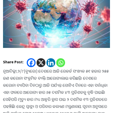
Share Post:
ନୂଆଦିଲ୍ଲୀ,୨/୮(ବ୍ୟୁରୋ):ଦେଶରେ ଆଜି ରେକର୍ଡ ସଂଖ୍ୟକ ୫୧ ହଜାର ୨୫୫
ଜଣ କରୋନା ସଂକ୍ରମିତ ବ୍ୟକ୍ତି ଆରୋଗ୍ୟଲାଭ କରିଛନ୍ତି। ଦେଶରେ
କରୋନା ବ୍ୟାପିବା ଦିନଠାରୁ ଆଜି ପର୍ଯ୍ୟନ୍ତ ଗୋଟିଏ ଦିନରେ ଏହା ସର୍ବାଧିକ।
ଏହା ଫଳରେ ଆରୋଗ୍ୟ ହାର ୬୫ ଦଶମିକ ୪୩ ପ୍ରତିଶତକୁ ବୃଦ୍ଧି ପାଇଛି।
ସେହିପରି ମୃତ୍ୟୁ ହାର ମଧ୍ୟ ଆହୁରି ହ୍ରାସ ପାଇ ୨ ଦଶମିକ ୧୩ ପ୍ରତିଶତରେ
ପହଞ୍ଚିଛି। କେନ୍ଦ୍ର ସ୍ୱାସ୍ଥ୍ୟ ଓ ପରିବାର କଲ୍ୟାଣ ମନ୍ତ୍ରଣାଳୟ ସୂଚନା ଅନୁସାରେ