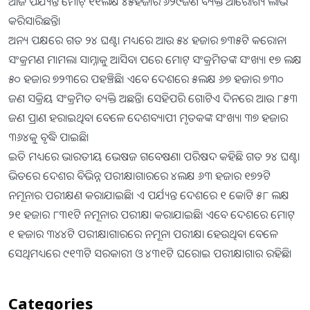
ଆଜି ପର୍ଯ୍ୟନ୍ତ ମୋଟ୍‍ ୧୧ଲକ୍ଷ ୪୫ହଜାର ୬୨୯ଜଣ ବ୍ୟକ୍ତି ଆରୋଗ୍ୟ ଲାଭ
କରିସାରିଛନ୍ତି।
ଅନ୍ୟ ପକ୍ଷରେ ଗତ ୨୪ ଘଣ୍ଟା ମଧ୍ୟରେ ଆଉ ୫୪ ହଜାର ୭୩୫ଟି କରୋନା
ସଂକ୍ରମଣ ମାମଲା ସାମ୍ନାକୁ ଆସିବା ପରେ ମୋଟ୍‍ ସଂକ୍ରମିତଙ୍କ ସଂଖ୍ୟା ୧୭ ଲକ୍ଷ
୫୦ ହଜାର ୭୨୩ରେ ପହଞ୍ଚିଛି। ଏବେ ଦେଶରେ ୫ଲକ୍ଷ ୬୭ ହଜାର ୭୩୦
ଜଣ ସକ୍ରିୟ ସଂକ୍ରମିତ ବ୍ୟକ୍ତି ଅଛନ୍ତି। ସେହିପରି ଗୋଟିଏ ଦିନରେ ଆଉ ୮୫୩
ଜଣ ପ୍ରାଣ ହରାଇଥିବା ବେଳେ ଦେଶବ୍ୟାପୀ ମୃତକଙ୍କ ସଂଖ୍ୟା ୩୭ ହଜାର
୩୬୪କୁ ବୃଦ୍ଧି ପାଇଛି।
ଇତି ମଧ୍ୟରେ ଭାରତୀୟ ଭେଷଜ ଗବେଷଣା ପରିଷଦ କହିଛି ଗତ ୨୪ ଘଣ୍ଟା
ଭିତରେ ଦେଶର ବିଭିନ୍ନ ପରୀକ୍ଷାଗାରରେ ୪ଲକ୍ଷ ୬୩ ହଜାର ୧୭୨ଟି
ନମୂନାର ପରୀକ୍ଷଣ କରାଯାଇଛି। ଏ ପର୍ଯ୍ୟନ୍ତ ଦେଶରେ ୧ କୋଟି ୫୮ ଲକ୍ଷ
୨୧ ହଜାର ୮୩୧ଟି ନମୂନାର ପରୀକ୍ଷା କରାଯାଇଛି। ଏବେ ଦେଶରେ ମୋଟ୍‍
୧ ହଜାର ୩୪୪ଟି ପରୀକ୍ଷାଗାରରେ ନମୂନା ପରୀକ୍ଷା ହେଉଥିବା ବେଳେ
ସେଥିମଧ୍ୟରେ ୯୧୩ଟି ସରକାରୀ ଓ ୪୩୧ଟି ଘରୋଇ ପରୀକ୍ଷାଗାର ରହିଛି।
Categories