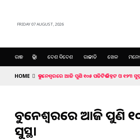
FRIDAY 07 AUGUST, 2026
ରାଜ୍ୟ
ଜିଲ୍ଲା
ଦେଶ ବିଦେଶ
ରାଜନୀତି
ଖେଳ
ମନୋର
HOME
ଭୁବନେଶ୍ୱରରେ ଆଜି ପୁଣି ୧୦୫ ପଜିଟିଭ ଚିହ୍ନଟ ଓ ୧୨୩ ସୁସ୍
ଭୁବନେଶ୍ୱରରେ ଆଜି ପୁଣି ୧୦
ସୁସ୍ଥ।