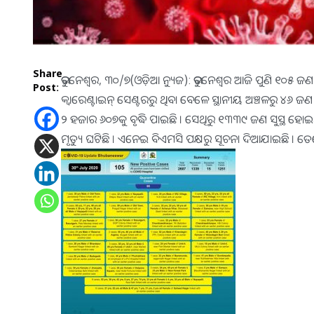
Share
ଭୁବନେଶ୍ୱର, ୩୦/୭(ଓଡ଼ିଆ ନ୍ୟୁଜ): ଭୁବନେଶ୍ୱର ଆଜି ପୁଣି ୧୦୫ ଜ
Post:
କ୍ୱାରେଣ୍ଟାଇନ୍ ସେଣ୍ଟରରୁ ଥିବା ବେଳେ ସ୍ଥାନୀୟ ଅଞ୍ଚଳରୁ ୪୬ ଜଣ ଚ
୨ ହଜାର ୬୦୭କୁ ବୃଦ୍ଧି ପାଇଛି । ସେଥିରୁ ୧୩୩୯ ଜଣ ସୁସ୍ଥ ହୋଇ
ମୃତ୍ୟୁ ଘଟିଛି । ଏନେଇ ବିଏମସି ପକ୍ଷରୁ ସୂଚନା ଦିଆଯାଇଛି । 