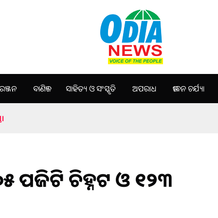
ଞ୍ଜନ
ବାଣିଜ୍ୟ
ସାହିତ୍ୟ ଓ ସଂସ୍କୃତି
ଅପରାଧ
ଜୀବନ ଚର୍ଯ୍ୟା
ଥ।
୫ ପଜିଟିଭ ଚିହ୍ନଟ ଓ ୧୨୩