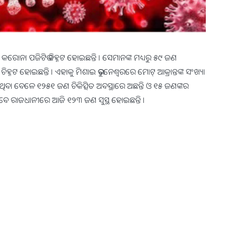
ଣ କରୋନା ପଜିଟିଭ ଚିହ୍ନଟ ହୋଇଛନ୍ତି । ସେମାନଙ୍କ ମଧ୍ୟରୁ ୫୯ ଜଣ
ିହ୍ନଟ ହୋଇଛନ୍ତି । ଏହାକୁ ମିଶାଇ ଭୁବନେଶ୍ୱରରେ ମୋଟ୍ ଆକ୍ରାନ୍ତଙ୍କ ସଂଖ୍ୟା
ଥିବା ବେଳେ ୧୨୫୧ ଜଣ ଚିକିତ୍ସିତ ଅବସ୍ଥାରେ ଅଛନ୍ତି ଓ ୧୫ ଜଣଙ୍କର
ତେବେ ରାଜଧାନୀରେ ଆଜି ୧୨୩ ଜଣ ସୁସ୍ଥ ହୋଇଛନ୍ତି ।