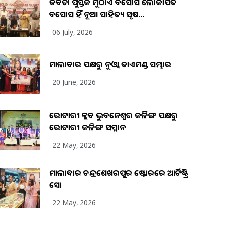
କବିତା ପୁସ୍ତକ ମୁଠାଏ ଅବସୋସ ଲୋକାର୍ପିତ
ଅବସୋସ ହିଁ ନୂଆ ସାହିତ୍ୟ ସୃଷ...
06 July, 2026
ମାଲାବାର ପକ୍ଷରୁ ନୁଓ୍ବା ଡାଏମଣ୍ଡ ସମ୍ଭାର
20 June, 2026
ରୋଟାରୀ କ୍ଲବ ଭୁବନେଶ୍ୱର କଳିଙ୍ଗ ପକ୍ଷରୁ
ରୋଟାରୀ କଳିଙ୍ଗ ସମ୍ମାନ
22 May, 2026
ମାଲାବାର ଚନ୍ଦ୍ରଶେଖରପୁର ଷ୍ଟୋରରେ ଆର୍ଟିଷ୍ଟ୍ରି
ସୋ
22 May, 2026