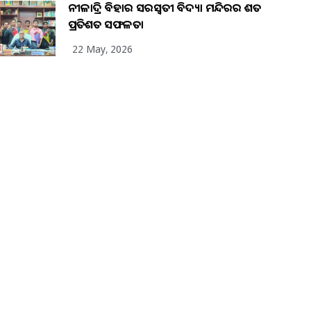
ନୀଳାଦ୍ରି ବିହାର ସରସ୍ୱତୀ ବିଦ୍ୟା ମନ୍ଦିରର ଶତ
ପ୍ରତିଶତ ସଫଳତା
22 May, 2026