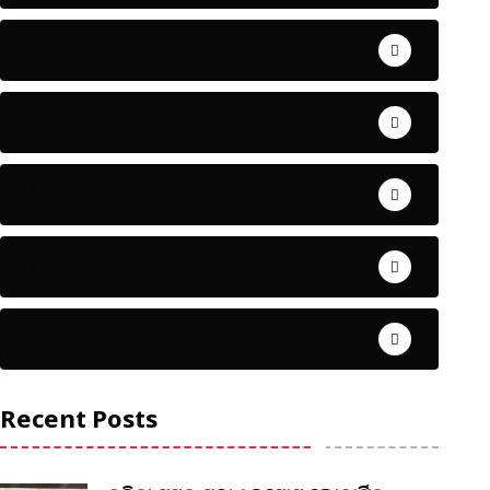
ଅପରାଧ
ଖେଳ
ଜିଲ୍ଲା
ଜୀବନ ଚର୍ଯ୍ୟା
ଦେଶ ବିଦେଶ
Recent Posts