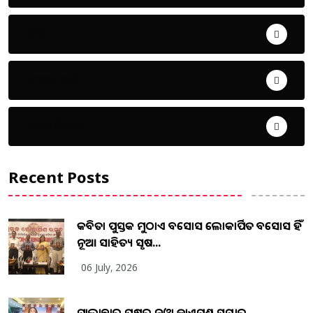
ଜିଲ୍ଲା
ଜୀବନ ଚର୍ଯ୍ୟା
ଦେଶ ବିଦେଶ
Recent Posts
କବିତା ପୁସ୍ତକ ମୁଠାଏ ଅବସୋସ ଲୋକାର୍ପିତ ଅବସୋସ ହିଁ
ନୂଆ ସାହିତ୍ୟ ସୃଷ...
06 July, 2026
ମାଲାବାର ପକ୍ଷରୁ ନୁଓ୍ବା ଡାଏମଣ୍ଡ ସମ୍ଭାର