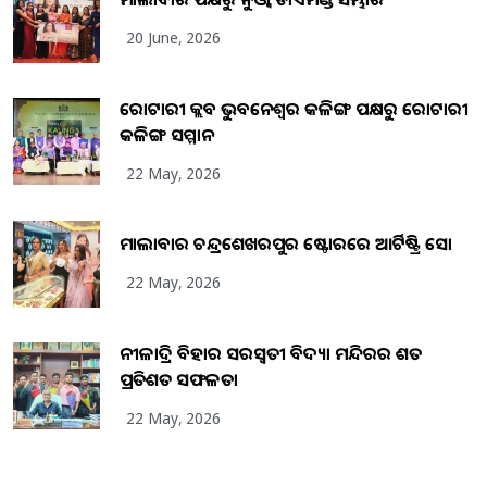
20 June, 2026
ରୋଟାରୀ କ୍ଲବ ଭୁବନେଶ୍ୱର କଳିଙ୍ଗ ପକ୍ଷରୁ ରୋଟାରୀ
କଳିଙ୍ଗ ସମ୍ମାନ
22 May, 2026
ମାଲାବାର ଚନ୍ଦ୍ରଶେଖରପୁର ଷ୍ଟୋରରେ ଆର୍ଟିଷ୍ଟ୍ରି ସୋ
22 May, 2026
ନୀଳାଦ୍ରି ବିହାର ସରସ୍ୱତୀ ବିଦ୍ୟା ମନ୍ଦିରର ଶତ
ପ୍ରତିଶତ ସଫଳତା
22 May, 2026