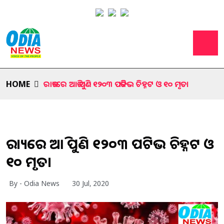
HOME
ରାଜ୍ୟରେ ଆଜି ପୁଣି ୧୨୦୩ ପଜିଟିଭ ଚିହ୍ନଟ ଓ ୧୦ ମୃତ।
ରାଜ୍ୟରେ ଆଜି ପୁଣି ୧୨୦୩ ପଜିଟିଭ ଚିହ୍ନଟ ଓ
୧୦ ମୃତ।
By - Odia News
30 Jul, 2020