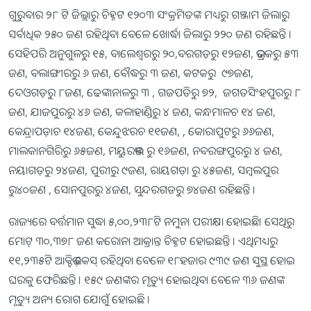
ଗୁରୁବାର ୨୮ ଟି ଜିଲ୍ଲାରୁ ଚିହ୍ନଟ ୧୨୦୩ ସଂକ୍ରମିତଙ୍କ ମଧ୍ୟରୁ ଗଞ୍ଜାମ ଜିଲାରୁ
ସର୍ବାଧିକ ୨୫୦ ଜଣ ରହିଥିବା ବେଳେ ଖୋର୍ଦ୍ଧା ଜିଲାରୁ ୨୨୦ ଜଣ ରହିଛନ୍ତି ।
ସେହିପରି ଅନୁଗୁଳରୁ ୧୫, ବାଲେଶ୍ୱରରୁ ୨୦,ବରଗଡ଼ରୁ ୧୨ଜଣ, ଭଦ୍ରକରୁ ୫୩
ଜଣ, ବଲାଙ୍ଗୀରରୁ ୬ ଜଣ, ବୌଦ୍ଧରୁ ୩ ଜଣ, କଟକରୁ ୯୭ଜଣ,
ଦେଓଗଡ଼ରୁ ୮ଜଣ, ଢେଙ୍କାନାଳରୁ ୩ , ଗଜପତିରୁ ୭୨, ଜଗତସିଂହପୁରରୁ ୮
ଜଣ, ଯାଜପୁରରୁ ୪୬ ଜଣ, କଳାହାଣ୍ଡିରୁ ୪ ଜଣ, କନ୍ଧମାଳଚ ୧୪ ଜଣ,
କେନ୍ଦ୍ରାପଡ଼ାଚ ୧୪ଜଣ, କେନ୍ଦୁଝରଚ ୧୧ଜଣ, , କୋରାପୁଟରୁ ୬୬ଜଣ,
ମାଲକାନଗିରିରୁ ୬୫ଜଣ, ମୟୁରଭଞ୍ଜ ରୁ ୧୬ଜଣ, ନବରଙ୍ଗପୁରରୁ ୪ ଜଣ,
ନୟାଗଡ଼ରୁ ୨୪ଜଣ, ପୁରୀରୁ ୯ଜଣ, ରାୟଗଡ଼ା ରୁ ୪୫ଜଣ, ସମ୍ବଲପୁର
ରୁ୪୦ଜଣ , ସୋନପୁରରୁ ୪ଜଣ, ସୁନ୍ଦରଗଡରୁ ୭୪ଜଣ ରହିଛନ୍ତି ।
ରାଜ୍ୟରେ ବର୍ତ୍ତମାନ ସୁଦ୍ଧା ୫,୦୦,୨୩୮ଟି ନମୁନା ପରୀକ୍ଷା ହୋଇଛି। ସେଥିରୁ
ମୋଟ୍ ୩୦,୩୭୮ ଜଣ କରୋନା ଆକ୍ରାନ୍ତ ଚିହ୍ନଟ ହୋଇଛନ୍ତି । ଏଥିମଧ୍ୟରୁ
୧୧,୨୩୫ଟି ଆକ୍ଟିଭ୍‌ କେସ୍‌ ରହିଥିବା ବେଳେ ୧୮ହଜାର ୯୩୯ ଜଣ ସୁସ୍ଥ ହୋଇ
ଘରକୁ ଫେରିଛନ୍ତି । ୧୫୯ ଜଣଙ୍କର ମୃତ୍ୟୁ ହୋଇଥିବା ବେଳେ ୩୬ ଜଣଙ୍କ
ମୃତ୍ୟୁ ଅନ୍ୟ ରୋଗ ଯୋଗୁଁ ହୋଇଛି ।