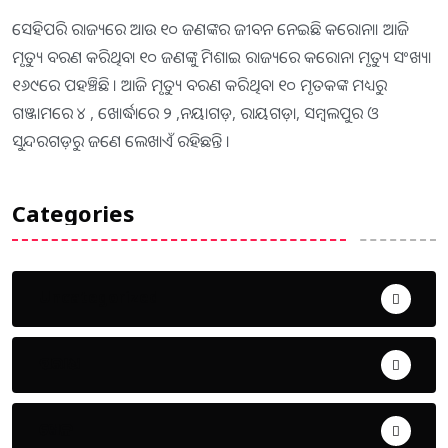
ସେହିପରି ରାଜ୍ୟରେ ଆଉ ୧୦ ଜଣଙ୍କର ଜୀବନ ନେଇଛି କରୋନା। ଆଜି
ମୃତ୍ୟୁ ବରଣ କରିଥିବା ୧୦ ଜଣଙ୍କୁ ମିଶାଇ ରାଜ୍ୟରେ କରୋନା ମୃତ୍ୟୁ ସଂଖ୍ୟା
୧୬୯ରେ ପହଞ୍ଚିଛି । ଆଜି ମୃତ୍ୟୁ ବରଣ କରିଥିବା ୧୦ ମୃତକଙ୍କ ମଧ୍ୟରୁ
ଗଞ୍ଜାମରେ ୪ , ଖୋର୍ଦ୍ଧାରେ ୨ ,ନୟାଗଡ଼, ରାୟଗଡ଼ା, ସମ୍ବଲପୁର ଓ
ସୁନ୍ଦରଗଡ଼ରୁ ଜଣେ ଲେଖାଏଁ ରହିଛନ୍ତି ।
Categories
Uncategorized
ଅପରାଧ
ଖେଳ