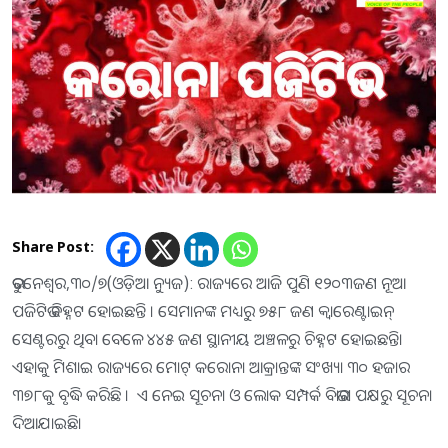
Share Post:
ଭୁବନେଶ୍ୱର,୩୦/୭(ଓଡ଼ିଆ ନ୍ୟୁଜ): ରାଜ୍ୟରେ ଆଜି ପୁଣି ୧୨୦୩ଜଣ ନୂଆ
ପଜିଟିଭ ଚିହ୍ନଟ ହୋଇଛନ୍ତି । ସେମାନଙ୍କ ମଧ୍ୟରୁ ୭୫୮ ଜଣ କ୍ୱାରେଣ୍ଟାଇନ୍‌
ସେଣ୍ଟରରୁ ଥିବା ବେଳେ ୪୪୫ ଜଣ ସ୍ଥାନୀୟ ଅଞ୍ଚଳରୁ ଚିହ୍ନଟ ହୋଇଛନ୍ତି।
ଏହାକୁ ମିଶାଇ ରାଜ୍ୟରେ ମୋଟ୍ କରୋନା ଆକ୍ରାନ୍ତଙ୍କ ସଂଖ୍ୟା ୩୦ ହଜାର
୩୭୮କୁ ବୃଦ୍ଧି କରିଛି । ଏ ନେଇ ସୂଚନା ଓ ଲୋକ ସମ୍ପର୍କ ବିଭାଗ ପକ୍ଷରୁ ସୂଚନା
ଦିଆଯାଇଛି।