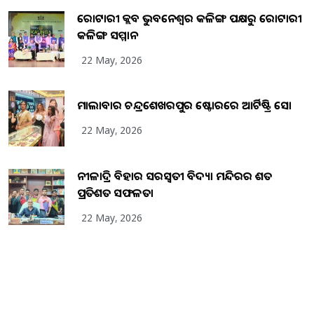
ରୋଟାରୀ କ୍ଲବ ଭୁବନେଶ୍ୱର କଳିଙ୍ଗ ପକ୍ଷରୁ ରୋଟାରୀ
କଳିଙ୍ଗ ସମ୍ମାନ
22 May, 2026
ମାଲାବାର ଚନ୍ଦ୍ରଶେଖରପୁର ଷ୍ଟୋରରେ ଆର୍ଟିଷ୍ଟ୍ରି ସୋ
22 May, 2026
ନୀଳାଦ୍ରି ବିହାର ସରସ୍ୱତୀ ବିଦ୍ୟା ମନ୍ଦିରର ଶତ
ପ୍ରତିଶତ ସଫଳତା
22 May, 2026
Copyright
2026
BrandingKaro.com
. All Rights Reserved.