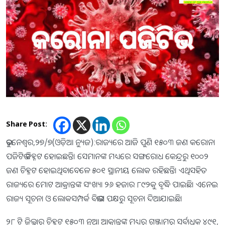
Share Post:
ଭୁବନେଶ୍ୱର,୨୭/୭(ଓଡ଼ିଆ ନ୍ୟୁଜ):ରାଜ୍ୟରେ ଆଜି ପୁଣି ୧୫୦୩ ଜଣ କରୋନା
ପଜିଟିଭ ଚିହ୍ନଟ ହୋଇଛନ୍ତି। ସେମାନଙ୍କ ମଧ୍ୟରେ ସଙ୍ଗରୋଧ କେନ୍ଦ୍ରରୁ ୧୦୦୨
ଜଣ ଚିହ୍ନଟ ହୋଇଥିବାବେଳେ ୫୦୧ ସ୍ଥାନୀୟ ଲୋକ ରହିଛନ୍ତି। ଏଥିସହିତ
ରାଜ୍ୟରେ ମୋଟ ଆକ୍ରାନ୍ତଙ୍କ ସଂଖ୍ୟା ୨୬ ହଜାର ୮୯୨କୁ ବୃଦ୍ଧି ପାଇଛି। ଏନେଇ
ରାଜ୍ୟ ସୂଚନା ଓ ଲୋକସମ୍ପର୍କ ବିଭାଗ ପକ୍ଷରୁ ସୂଚନା ଦିଆଯାଇଛି।
୨୮ ଟି ଜିଲ୍ଲାରୁ ଚିହ୍ନଟ ୧୫୦୩ ନୂଆ ଆକ୍ରାନ୍ତଙ୍କ ମଧ୍ୟରୁ ଗଞ୍ଜାମରୁ ସର୍ବାଧିକ ୪୯୧,