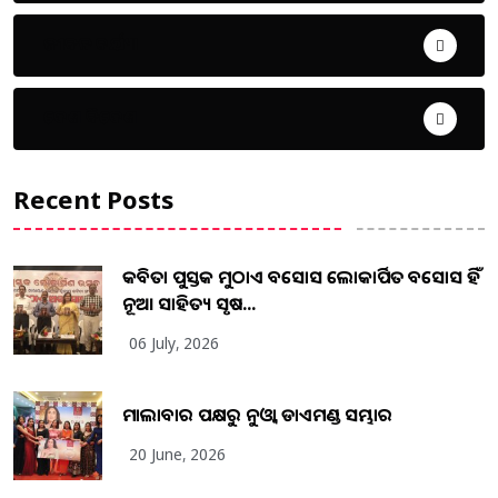
ଜୀବନ ଚର୍ଯ୍ୟା
ଦେଶ ବିଦେଶ
Recent Posts
କବିତା ପୁସ୍ତକ ମୁଠାଏ ଅବସୋସ ଲୋକାର୍ପିତ ଅବସୋସ ହିଁ
ନୂଆ ସାହିତ୍ୟ ସୃଷ...
06 July, 2026
ମାଲାବାର ପକ୍ଷରୁ ନୁଓ୍ବା ଡାଏମଣ୍ଡ ସମ୍ଭାର
20 June, 2026