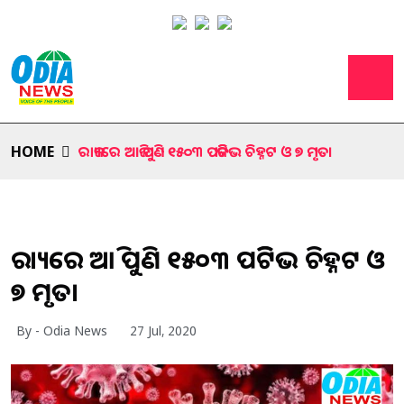
HOME
ରାଜ୍ୟରେ ଆଜି ପୁଣି ୧୫୦୩ ପଜିଟିଭ ଚିହ୍ନଟ ଓ ୭ ମୃତ।
ରାଜ୍ୟରେ ଆଜି ପୁଣି ୧୫୦୩ ପଜିଟିଭ ଚିହ୍ନଟ ଓ
୭ ମୃତ।
By - Odia News
27 Jul, 2020