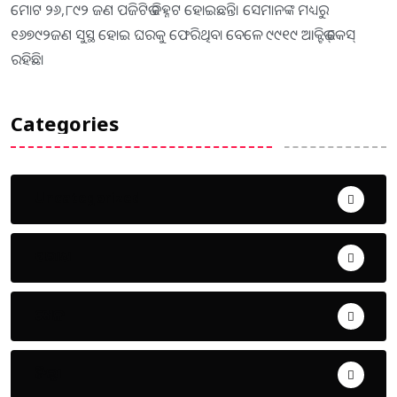
ମୋଟ ୨୬,୮୯୨ ଜଣ ପଜିଟିଭ ଚିହ୍ନଟ ହୋଇଛନ୍ତି। ସେମାନଙ୍କ ମଧ୍ୟରୁ
୧୬୭୯୨ଜଣ ସୁସ୍ଥ ହୋଇ ଘରକୁ ଫେରିଥିବା ବେଳେ ୯୯୧୯ ଆକ୍ଟିଭ୍‌ କେସ୍‌
ରହିଛି।
Categories
Uncategorized
ଅପରାଧ
ଖେଳ
ଜିଲ୍ଲା