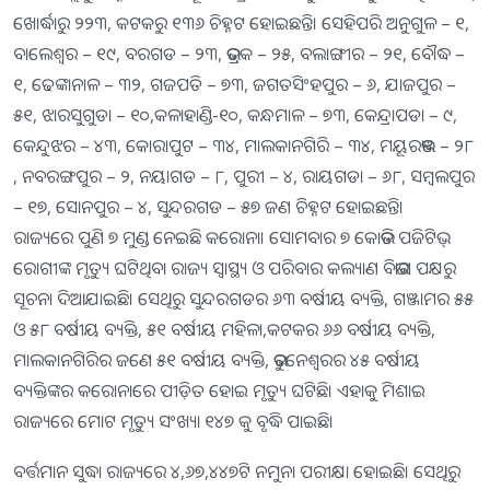
ଖୋର୍ଦ୍ଧାରୁ ୨୨୩, କଟକରୁ ୧୩୬ ଚିହ୍ନଟ ହୋଇଛନ୍ତି। ସେହିପରି ଅନୁଗୁଳ – ୧,
ବାଲେଶ୍ୱର – ୧୯, ବରଗଡ – ୨୩, ଭଦ୍ରକ – ୨୫, ବଲାଙ୍ଗୀର – ୨୧, ବୌଦ୍ଧ –
୧, ଢେଙ୍କାନାଳ – ୩୨, ଗଜପତି – ୭୩, ଜଗତସିଂହପୁର – ୬, ଯାଜପୁର –
୫୧, ଝାରସୁଗୁଡା – ୧୦,କଳାହାଣ୍ଡି-୧୦, କନ୍ଧମାଳ – ୭୩, କେନ୍ଦ୍ରାପଡା – ୯,
କେନ୍ଦୁଝର – ୪୩, କୋରାପୁଟ – ୩୪, ମାଲକାନଗିରି – ୩୪, ମୟୂରଭଞ୍ଜ – ୨୮
, ନବରଙ୍ଗପୁର – ୨, ନୟାଗଡ – ୮, ପୁରୀ – ୪, ରାୟଗଡା – ୬୮, ସମ୍ବଲପୁର
– ୧୭, ସୋନପୁର – ୪, ସୁନ୍ଦରଗଡ – ୫୭ ଜଣ ଚିହ୍ନଟ ହୋଇଛନ୍ତି।
ରାଜ୍ୟରେ ପୁଣି ୭ ମୁଣ୍ଡ ନେଇଛି କରୋନା। ସୋମବାର ୭ କୋଭିଡ ପଜିଟିଭ୍‌
ରୋଗୀଙ୍କ ମୃତ୍ୟୁ ଘଟିଥିବା ରାଜ୍ୟ ସ୍ବାସ୍ଥ୍ୟ ଓ ପରିବାର କଲ୍ୟାଣ ବିଭାଗ ପକ୍ଷରୁ
ସୂଚନା ଦିଆଯାଇଛି। ସେଥିରୁ ସୁନ୍ଦରଗଡର ୬୩ ବର୍ଷୀୟ ବ୍ୟକ୍ତି, ଗଞ୍ଜାମର ୫୫
ଓ ୫୮ ବର୍ଷୀୟ ବ୍ୟକ୍ତି, ୫୧ ବର୍ଷୀୟ ମହିଳା,କଟକର ୬୬ ବର୍ଷୀୟ ବ୍ୟକ୍ତି,
ମାଲକାନଗିରିର ଜଣେ ୫୧ ବର୍ଷୀୟ ବ୍ୟକ୍ତି, ଭୁବନେଶ୍ୱରର ୪୫ ବର୍ଷୀୟ
ବ୍ୟକ୍ତିଙ୍କର କରୋନାରେ ପୀଡ଼ିତ ହୋଇ ମୃତ୍ୟୁ ଘଟିଛି। ଏହାକୁ ମିଶାଇ
ରାଜ୍ୟରେ ମୋଟ ମୃତ୍ୟୁ ସଂଖ୍ୟା ୧୪୭ କୁ ବୃଦ୍ଧି ପାଇଛି।
ବର୍ତ୍ତମାନ ସୁଦ୍ଧା ରାଜ୍ୟରେ ୪,୬୭,୪୪୭ଟି ନମୁନା ପରୀକ୍ଷା ହୋଇଛି। ସେଥିରୁ