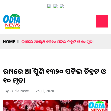
HOME
ରାଜ୍ୟରେ ଆଜି ପୁଣି ୧୩୨୦ ପଜିଟିଭ ଚିହ୍ନଟ ଓ ୧୦ ମୃତ।
ରାଜ୍ୟରେ ଆଜି ପୁଣି ୧୩୨୦ ପଜିଟିଭ ଚିହ୍ନଟ ଓ
୧୦ ମୃତ।
By - Odia News
25 Jul, 2020