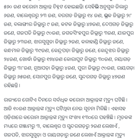
୫୬୦ ଜଣ କରୋନା ଆକ୍ରାନ୍ତ ଚିହ୍ନଟ ହୋଇଛନ୍ତି। ସେହିଭଳି ଅନୁଗୁଳ ଜିଲାରୁ
୬ଜଣ, ବାଲେଶ୍ୱରରୁ ୨୩ ଜଣ, ବରଗଡ ଜିଲ୍ଲାରୁ ୧୪ ଜଣ, ଭଦ୍ରକ ଜିଲ୍ଲାରୁ ୨୮
ଜଣ, ବଲାଙ୍ଗୀର ଜିଲ୍ଲାରୁ ୯ ଜଣ, କଟକ ଜିଲ୍ଲାରୁ ୪୭ଜଣ, ଦେଓଗଡ଼ ଜିଲ୍ଲାରୁ
ଜଣେ, ଗଜପତି ଜିଲ୍ଲାରୁ ୯୦ଜଣ, ଜଗତସିଂହପୁର ଜିଲ୍ଲାରୁ ୩ଜଣ, ଯାଜପୁର
ଜିଲ୍ଲାରୁ ୨୩ଜଣ, ଝାରସୁଗୁଡା ଜିଲ୍ଲାରୁ ୨ଜଣ, କଳାହାଣ୍ଡି ଜିଲ୍ଲାରୁ ଜଣେ,
କନ୍ଧମାଳ ଜିଲ୍ଲାରୁ ୩୯ଜଣ, କେନ୍ଦ୍ରପଡ଼ା ଜିଲ୍ଲାରୁ ଜଣେ, କେନ୍ଦୁଝର ଜିଲ୍ଲାରୁ
୨୪ଜଣ, ଖୋର୍ଦ୍ଧା ଜିଲ୍ଲାରୁ ୧୭୪ଜଣ କୋରାପୁଟ ଜିଲ୍ଲାରୁ ୩୦ଜଣ, ନୟାଗଡ଼
ଜିଲ୍ଲାରୁ ୩୮ଜଣ, ନୂଆପଡ଼ା ଜିଲ୍ଲାରୁ ୪ଜଣ, ପୁରୀ ଜିଲ୍ଲାରୁ ୯୦ଜଣ, ରାୟଗଡ଼ା
ଜିଲ୍ଲାରୁ ୬୫ଜଣ, ସୋନପୁର ଜିଲ୍ଲାରୁ ଜଣେ, ସୁନ୍ଦରଗଡ଼ ଜିଲ୍ଲାରୁ ୪୭ଜଣ
ରହିଛନ୍ତି ।
ରାଜ୍ୟରେ ଗୋଟିଏ ଦିନରେ ସର୍ବାଧିକ କରୋନା ଆକ୍ରାନ୍ତଙ୍କ ମୃତ୍ୟୁ ଘଟିଛି ।
ଆଜି ୧୦ଜଣ ଆକ୍ରାନ୍ତଙ୍କ ମୃତ୍ୟୁ ଘଟିିଥିବା ନେଇ ସୂଚନା ମିଳିଛି । ଏହାସହ
ଓଡ଼ିଶାରେ କରୋନା ଆକ୍ରାନ୍ତଙ୍କ ମୃତ୍ୟୁ ସଂଖ୍ୟା ୧୩୦ରେ ପହଞ୍ଚିଛି । ମୃତକଙ୍କ
ମଧ୍ୟରେ ଗଞ୍ଜାମରୁ ୩, ବାଲେଶ୍ୱର ଓ ସୁନ୍ଦରଗଡ଼ରୁ ୨ଜଣ ଲେଖାଏଁ ,
ଗଜପତି, ଝାରସୁଗୁଡ଼ା ଓ ରାୟଗଡ଼ାରୁ ଜଣେ ଲେଖାଏଁ ଆକ୍ରାନ୍ତଙ୍କ ମୃତ୍ୟୁ