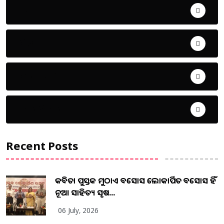
ଖେଳ
ଜିଲ୍ଲା
ଜୀବନ ଚର୍ଯ୍ୟା
ଦେଶ ବିଦେଶ
Recent Posts
କବିତା ପୁସ୍ତକ ମୁଠାଏ ଅବସୋସ ଲୋକାର୍ପିତ ଅବସୋସ ହିଁ
ନୂଆ ସାହିତ୍ୟ ସୃଷ...
06 July, 2026