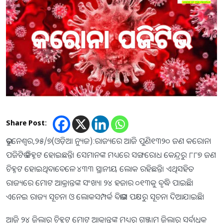
Share Post:
ଭୁବନେଶ୍ବର,୨୫/୭(ଓଡ଼ିଆ ନ୍ୟୁଜ):ରାଜ୍ୟରେ ଆଜି ପୁଣି୧୩୨୦ ଜଣ କରୋନା
ପଜିଟିଭ ଚିହ୍ନଟ ହୋଇଛନ୍ତି। ସେମାନଙ୍କ ମଧ୍ୟରେ ସଙ୍ଗରୋଧ କେନ୍ଦ୍ରରୁ ୮୮୭ ଜଣ
ଚିହ୍ନଟ ହୋଇଥିବାବେଳେ ୪୩୩ ସ୍ଥାନୀୟ ଲୋକ ରହିଛନ୍ତି। ଏଥିସହିତ
ରାଜ୍ୟରେ ମୋଟ ଆକ୍ରାନ୍ତଙ୍କ ସଂଖ୍ୟା ୨୪ ହଜାର ୦୧୩କୁ ବୃଦ୍ଧି ପାଇଛି।
ଏନେଇ ରାଜ୍ୟ ସୂଚନା ଓ ଲୋକସମ୍ପର୍କ ବିଭାଗ ପକ୍ଷରୁ ସୂଚନା ଦିଆଯାଇଛି।
ଆଜି ୨୪ ଜିଲାରୁ ଚିହ୍ନଟ ମୋଟ ଆକ୍ରାନ୍ତଙ୍କ ମଧ୍ୟରୁ ଗଞ୍ଜାମ ଜିଲାରୁ ସର୍ବାଧିକ