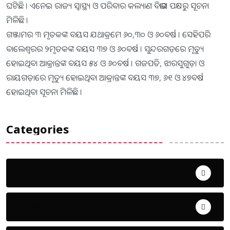
ଘଟିଛି । ଏନେଇ ରାଜ୍ୟ ସ୍ୱାସ୍ଥ୍ୟ ଓ ପରିବାର କଲ୍ୟାଣ ବିଭାଗ ପକ୍ଷରୁ ସୂଚନା
ମିଳିଛି ।
ଗଞ୍ଜାମର ୩ ମୃତକଙ୍କ ବୟସ ଯଥାକ୍ରମେ ୬୦,୩୦ ଓ ୬୦ବର୍ଷ । ସେହିପରି
ବାଲେଶ୍ୱରର ୨ମୃତକଙ୍କ ବୟସ ୩୭ ଓ ୬୦ବର୍ଷ । ସୁନ୍ଦରଗଡ଼ରେ ମୃତ୍ୟୁ
ହୋଇଥିବା ଆକ୍ରାନ୍ତଙ୍କ ବୟସ ୫୪ ଓ ୬୦ବର୍ଷ । ଗଜପତି, ଝାରସୁଗୁଡ଼ା ଓ
ରାୟଗଡ଼ାରେ ମୃତ୍ୟୁ ହୋଇଥିବା ଆକ୍ରାନ୍ତଙ୍କ ବୟସ ୩୭, ୬୧ ଓ ୪୭ବର୍ଷ
ହୋଇଥିବା ସୂଚନା ମିଳିଛି ।
Categories
Uncategorized
ଅପରାଧ