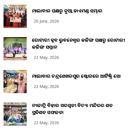
ମାଲାବାର ପକ୍ଷରୁ ନୁଓ୍ବା ଡାଏମଣ୍ଡ ସମ୍ଭାର
20 June, 2026
ରୋଟାରୀ କ୍ଲବ ଭୁବନେଶ୍ୱର କଳିଙ୍ଗ ପକ୍ଷରୁ ରୋଟାରୀ
କଳିଙ୍ଗ ସମ୍ମାନ
22 May, 2026
ମାଲାବାର ଚନ୍ଦ୍ରଶେଖରପୁର ଷ୍ଟୋରରେ ଆର୍ଟିଷ୍ଟ୍ରି ସୋ
22 May, 2026
ନୀଳାଦ୍ରି ବିହାର ସରସ୍ୱତୀ ବିଦ୍ୟା ମନ୍ଦିରର ଶତ
ପ୍ରତିଶତ ସଫଳତା
22 May, 2026