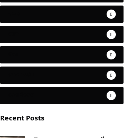
ଅପରାଧ
ଖେଳ
ଜିଲ୍ଲା
ଜୀବନ ଚର୍ଯ୍ୟା
ଦେଶ ବିଦେଶ
Recent Posts