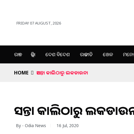
FRIDAY 07 AUGUST, 2026
ରାଜ୍ୟ
ଜିଲ୍ଲା
ଦେଶ ବିଦେଶ
ରାଜନୀତି
ଖେଳ
ମନୋର
HOME
ଆସନ୍ତା କାଲିଠାରୁ ଲକଡାଉନ।
ଆସନ୍ତା କାଲିଠାରୁ ଲକଡାଉ
By - Odia News
16 Jul, 2020