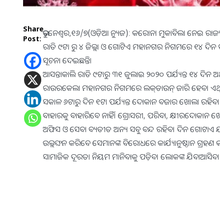
Share
ଭୁବନେଶ୍ବର,୧୬/୭(ଓଡ଼ିଆ ନ୍ୟୁଜ): କରୋନା ମୁକାବିଲା ନେଇ ରାଜ୍ୟ ସରକ
Post:
ରାତି ୯ଟା ରୁ ୪ ଜିଲ୍ଲା ଓ ଗୋଟିଏ ମହାନଗର ନିଗମ​ରେ ୧୪ ଦିନ 
ସୂଚନା ଦେଇଛନ୍ତି।
ଆସନ୍ତାକାଲି ରାତି ୯ଟାରୁ ୩୧ ଜୁଲାଇ ୨୦୨୦ ପର୍ଯ୍ୟନ୍ତ ୧୪ ଦିନ ଅ
ରାଉରକେଲା ମହାନଗର ନିଗମରେ ଲକ୍‌ଡାଉନ୍‌ ଜାରି ହେବ। ଏଥି
ସକାଳ ୬ଟାରୁ ଦିନ ୧ଟା ପର୍ଯ୍ୟନ୍ତ ଦୋକାନ ବଜାର ଖୋଲା ରହି
ବାହାରକୁ ବାହାରିବେ ନାହିଁ। ଗ୍ରୋସରୀ, ପରିବା, କ୍ଷୀରଦୋକାନ
ଅଫିସ ଓ ସେବା ବ୍ୟତୀତ ଅନ୍ୟ ସବୁ ବନ୍ଦ ରହିବ। ଦିନ ଗୋଟା
ଉଲ୍ଲଙ୍ଘନ କରିବେ ସେମାନଙ୍କ ବିରୋଧରେ କାର୍ଯ୍ୟାନୁଷ୍ଠାନ ଗ୍ରହ
ସାମାଜିକ ଦୂରତା ନିୟମ ମାନିବାକୁ ପଡ଼ିବ। ଲୋକଙ୍କ ଯିବାଆସିବା ବନ