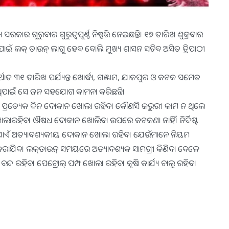
ାର ଗୁରୁବାର ଗୁରୁତ୍ୱପୂର୍ଣ୍ଣ ନିଷ୍ପତ୍ତି ନେଇଛନ୍ତି। ୧୭ ତାରିଖ ଶୁକ୍ରବାର
ପାଇଁ ଲକ୍ ଡାଉନ୍ ଲାଗୁ ହେବ ବୋଲି ମୁଖ୍ୟ ଶାସନ ସଚିବ ଅସିତ ତ୍ରିପାଠୀ
ର୍ଥାତ ୩୧ ତାରିଖ ପର୍ଯ୍ୟନ୍ତ ଖୋର୍ଦ୍ଧା, ଗଞ୍ଜାମ, ଯାଜପୁର ଓ କଟକ ସମେତ
ପାଇଁ ସେ ଜନ ସହଯୋଗ କାମନା କରିଛନ୍ତି।
ବ। ପ୍ରତ୍ୟେକ ଦିନ ଦୋକାନ ଖୋଲା ରହିବ। କୌଣସି ଜରୁରୀ କାମ ନ ଥିଲେ
 ଖୋଲାରହିବ। ଔଷଧ ଦୋକାନ ଖୋଲିବା ଉପରେ କଟକଣା ନାହିଁ। ନିର୍ଦିଷ୍ଟ
ଏ ଯାଏଁ ଅତ୍ୟାବଶ୍ୟକୀୟ ଦୋକାନ ଖୋଲା ରହିବ। ଯେଉଁମାନେ ନିୟମ
ଣ କରାଯିବ। ଲକ୍‌ଡାଉନ୍‌ ସମୟରେ ଅତ୍ୟାବଶ୍ୟକ ସାମଗ୍ରୀ କିଣିବା ବେଳେ
୍ଦ ରହିବ। ପେଟ୍ରୋଲ୍‌ ପମ୍ପ ଖୋଲା ରହିବ। କୃଷି କାର୍ଯ୍ୟ ଚାଲୁ ରହିବ।