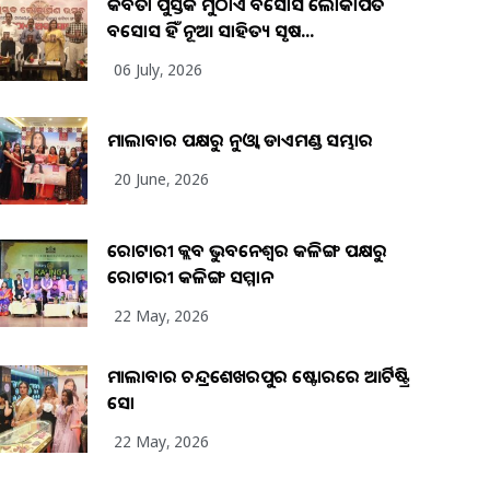
କବିତା ପୁସ୍ତକ ମୁଠାଏ ଅବସୋସ ଲୋକାର୍ପିତ
ଅବସୋସ ହିଁ ନୂଆ ସାହିତ୍ୟ ସୃଷ...
06 July, 2026
ମାଲାବାର ପକ୍ଷରୁ ନୁଓ୍ବା ଡାଏମଣ୍ଡ ସମ୍ଭାର
20 June, 2026
ରୋଟାରୀ କ୍ଲବ ଭୁବନେଶ୍ୱର କଳିଙ୍ଗ ପକ୍ଷରୁ
ରୋଟାରୀ କଳିଙ୍ଗ ସମ୍ମାନ
22 May, 2026
ମାଲାବାର ଚନ୍ଦ୍ରଶେଖରପୁର ଷ୍ଟୋରରେ ଆର୍ଟିଷ୍ଟ୍ରି
ସୋ
22 May, 2026