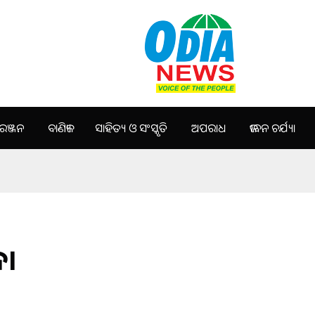
ଞ୍ଜନ
ବାଣିଜ୍ୟ
ସାହିତ୍ୟ ଓ ସଂସ୍କୃତି
ଅପରାଧ
ଜୀବନ ଚର୍ଯ୍ୟା
ନ।