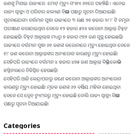
ଜଣଙ୍କୁ ମିଶାଇ ରାଜ୍ୟରେ ମୋଟ୍ ମୃତ୍ୟୁ ସଂଖ୍ୟା ୬୧ରେ ପହଞ୍ଚିଛି । ଏନେଇ
ରାଜ୍ୟ ସ୍ବାସ୍ଥ୍ୟ ଓ ପରିବାର କଲ୍ୟାଣ ବିଭାଗ ପକ୍ଷରୁ ସୂଚନା ଦିଆଯାଇଛି।
ସୂଚନାଯୋଗ୍ୟ ବର୍ତ୍ତମାନ ସୁଦ୍ଧା ରାଜ୍ୟରେ ୩ ଲକ୍ଷ ୨୭ ହଜାର ୨୮୮ ଟି ନମୂନା
ପରୀକ୍ଷଣ କରାଯାଇଥିବା ବେଳେ ୧୨ ହଜାର ୫୨୬ କରୋନା ଆକ୍ରାନ୍ତ ଚିହ୍ନଟ
ହୋଇଛନ୍ତି। ଚିହ୍ନଟ ଆକ୍ରାନ୍ତଙ୍କ ମଧ୍ୟରୁ ୭ ହଜାର ୯୭୨ ଜଣ ସୁସ୍ଥ ହୋଇଛନ୍ତି।
ରାଜ୍ୟରେ ବର୍ତ୍ତମାନ ସୁଦ୍ଧା ୬୧ ଜଣଙ୍କ କରୋନାରେ ମୃତ୍ୟୁ ହୋଇଥିବା ବେଳେ
୧୮ ଜଣ କରୋନା ଆକ୍ରାନ୍ତଙ୍କର ଅନ୍ୟରୋଗ କାରଣରୁ ମୃତ୍ୟୁ ହୋଇଛି।
ସେହିପରି ରାଜ୍ୟରେ ବର୍ତ୍ତମାନ ୪ ହଜାର ୪୭୫ ଜଣ ଆକ୍ରାନ୍ତ ବିଭିନ୍ନ କୋଭିଡ
ହସ୍ପିଟାଲରେ ଚିକିତ୍ସିତ ହେଉଛନ୍ତି।
ସେହିପରି ଆଜି କେନ୍ଦ୍ରାପଡାରୁ ଜଣେ କରୋନା ଆକ୍ରାନ୍ତଙ୍କର ଅନ୍ୟରୋଗ
କାରଣରୁ ମୃତ୍ୟୁ ହୋଇଛି। ମୃତକ ଜଣଙ୍କ ୬୨ ବର୍ଷିୟ ମହିଳା ହୋଇଥିବା
ବେଳେ ସେ ବ୍ରେନ୍ ଟ୍ୟୁମରରୁ ମୃତ୍ୟୁ ହୋଇଛି ବୋଲି ରାଜ୍ୟ ସ୍ବାସ୍ଥ୍ୟ ବିଭାଗ
ପକ୍ଷରୁ ସୂଚନା ଦିଆଯାଇଛି।
Categories