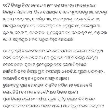
୧୯ଟି ଜିଲ୍ଲାରୁ ଚିହ୍ନଟ ହୋଇଥିବା ୫୭୦ ଜଣ ଆକ୍ରାନ୍ତଙ୍କ ମଧ୍ୟରେ ଗଞ୍ଜାମ
ଜିଲାରୁ ସର୍ବାଧିକ ୨୧୮ ଚିହ୍ନଟ ହୋଇଥିବା ବେଳେ ସୁନ୍ଦରଗଡରୁ ୪୪, କଟକରୁ
୪୬,ନୟାଗଡରୁ ୩୭, ଖୋର୍ଦ୍ଧାରୁ ୩୭, ଝାରସୁଗୁଡାରୁ ୩୧,ଗଜପତିରୁ ୨୫,
ଯାଜପୁର ୪୦,ପୁରୀ ୧୫, ଜଗତସିଂପୁର ୧୬, ଅନୁଗୁଳ ୧୧, ବାଲେଶ୍ବର ୩,
ଭଦ୍ରକ ୩, ବୋଦ୍ଧ ୩, କେନ୍ଦ୍ରାପଡା ୬, କେନ୍ଦୁଝର ୧୪, କୋରାପୁଟ ୧୧, ମୟୂରଭଞ୍ଜ
୧୦ ଓ ସମ୍ବଲପୁର ୧ ଜଣ ଆକ୍ରାନ୍ତ ଚିହ୍ନଟ ହୋଇଛନ୍ତି।
ରାଜ୍ୟରୁ ପୁଣି ୫ ଜଣଙ୍କ ଜୀବନ ନେଇଛି ମହାମାରୀ କରୋନା । ଆଜି ମୃତ୍ୟୁ
ବରଣ କରିଥିବା ୫ ଜଣଙ୍କ ମଧ୍ୟରେ ଦୁଇ ଜଣ ଗଞ୍ଜାମ ଜିଲାରୁ ରହିଥିବା
ବେଳେ କଟକ, ପୁରୀ ଓ ଭୁବନେଶ୍ବରରୁ ଜଣେ ଲେଖାଏଁ ରହିଛନ୍ତି।
ସେହିପରି କଟକ ଜିଲାରୁ ପ୍ରାଣ ହରାଇଥିବା ୪୬ବର୍ଷୀୟ ପୁରୁଷ ଥାଇରଏଡ଼ ,
ଡାଇବେଟିସ୍ ଓ ବ୍ଲଡ ପ୍ରେସରରେ ଆକ୍ରାନ୍ତ ଥିଲେ ।
ଭୁବନେଶ୍ୱରରୁ ପ୍ରାଣ ହରାଇଥିବା ସଂକ୍ରମିତ ମହିଳା ୫୬ ବର୍ଷର ବୋଲି
ଜଣାପଡ଼ିଛି । ସେ ମଧ୍ୟ ଡାଇବେଟିସ୍‌ରେ ପିଡ଼ୀତ ଥିଲେ ।
ପୁରୀ ଜିଲାରୁ ଜଣେ ୭୦ ବର୍ଷୀୟ ପୁରୁଷ ପୂର୍ବରୁ ଡାଇବେଟିସ୍ ଓ ଉଚ୍ଚ
ରକ୍ତଚାପ ଜନିତ ରୋଗରେ ପିଡ଼ୀତ ଥିଲେ । ଆଜି ମୃତ୍ୟୁ ବରଣ କରିଥିବା ୫