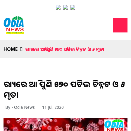
HOME
ରାଜ୍ୟରେ ଆଜି ପୁଣି ୫୭୦ ପଜିଟିଭ ଚିହ୍ନଟ ଓ ୫ ମୃତ।
ରାଜ୍ୟରେ ଆଜି ପୁଣି ୫୭୦ ପଜିଟିଭ ଚିହ୍ନଟ ଓ ୫
ମୃତ।
By - Odia News
11 Jul, 2020