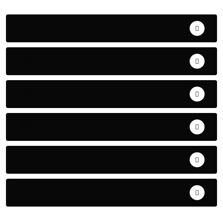
Uncategorized
ଅପରାଧ
ଖେଳ
ଜିଲ୍ଲା
ଜୀବନ ଚର୍ଯ୍ୟା
ଦେଶ ବିଦେଶ