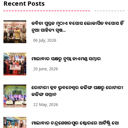
Recent Posts
କବିତା ପୁସ୍ତକ ମୁଠାଏ ଅବସୋସ ଲୋକାର୍ପିତ ଅବସୋସ ହିଁ
ନୂଆ ସାହିତ୍ୟ ସୃଷ...
06 July, 2026
ମାଲାବାର ପକ୍ଷରୁ ନୁଓ୍ବା ଡାଏମଣ୍ଡ ସମ୍ଭାର
20 June, 2026
ରୋଟାରୀ କ୍ଲବ ଭୁବନେଶ୍ୱର କଳିଙ୍ଗ ପକ୍ଷରୁ ରୋଟାରୀ
କଳିଙ୍ଗ ସମ୍ମାନ
22 May, 2026
ମାଲାବାର ଚନ୍ଦ୍ରଶେଖରପୁର ଷ୍ଟୋରରେ ଆର୍ଟିଷ୍ଟ୍ରି ସୋ