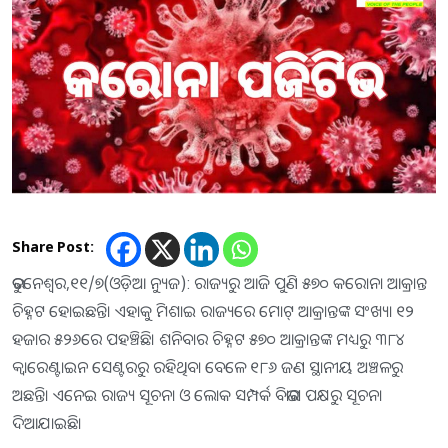
Share Post:
ଭୁବନେଶ୍ବର,୧୧/୭(ଓଡ଼ିଆ ନ୍ୟୁଜ): ରାଜ୍ୟରୁ ଆଜି ପୁଣି ୫୭୦ କରୋନା ଆକ୍ରାନ୍ତ
ଚିହ୍ନଟ ହୋଇଛନ୍ତି। ଏହାକୁ ମିଶାଇ ରାଜ୍ୟରେ ମୋଟ୍ ଆକ୍ରାନ୍ତଙ୍କ ସଂଖ୍ୟା ୧୨
ହଜାର ୫୨୬ରେ ପହଞ୍ଚିଛି। ଶନିବାର ଚିହ୍ନଟ ୫୭୦ ଆକ୍ରାନ୍ତଙ୍କ ମଧ୍ୟରୁ ୩୮୪
କ୍ବାରେଣ୍ଟାଇନ ସେଣ୍ଟରରୁ ରହିଥିବା ବେଳେ ୧୮୬ ଜଣ ସ୍ଥାନୀୟ ଅଞ୍ଚଳରୁ
ଅଛନ୍ତି। ଏନେଇ ରାଜ୍ୟ ସୂଚନା ଓ ଲୋକ ସମ୍ପର୍କ ବିଭାଗ ପକ୍ଷରୁ ସୂଚନା
ଦିଆଯାଇଛି।