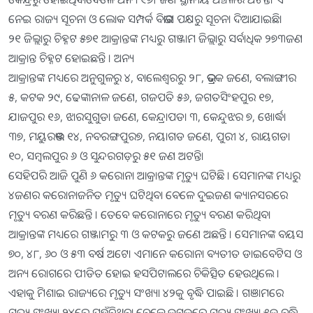
ନେଇ ରାଜ୍ୟ ସୂଚନା ଓ ଲୋକ ସମ୍ପର୍କ ବିଭାଗ ପକ୍ଷରୁ ସୂଚନା ଦିଆଯାଇଛି।
୨୧ ଜିଲ୍ଲାରୁ ଚିହ୍ନଟ ୫୭୧ ଆକ୍ରାନ୍ତଙ୍କ ମଧ୍ୟରୁ ଗଞ୍ଜାମ ଜିଲ୍ଲାରୁ ସର୍ବାଧିକ ୨୭୩ଜଣ
ଆକ୍ରାନ୍ତ ଚିହ୍ନଟ ହୋଇଛନ୍ତି । ଅନ୍ୟ
ଆକ୍ରାନ୍ତଙ୍କ ମଧ୍ୟରେ ଅନୁଗୁଳରୁ ୪, ବାଲେଶ୍ୱରରୁ ୨୮, ଭଦ୍ରକ ଜଣେ, ବଲାଙ୍ଗୀର
୫, କଟକ ୨୯, ଢେଙ୍କାନାଳ ଜଣେ, ଗଜପତି ୫୬, ଜଗତସିଂହପୁର ୧୭,
ଯାଜପୁର ୧୬, ଝାରସୁଗୁଡା ଜଣେ, କେନ୍ଦ୍ରାପଡା ୩, କେନ୍ଦୁଝର ୭, ଖୋର୍ଦ୍ଧା
୩୭, ମୟୁରଭଞ୍ଜ ୧୪, ନବରଙ୍ଗପୁର୭, ନୟାଗଡ ଜଣେ, ପୁରୀ ୪, ରାୟଗଡା
୧୦, ସମ୍ବଲପୁର ୬ ଓ ସୁନ୍ଦରଗଡ଼ରୁ ୫୧ ଜଣ ଅଟନ୍ତି।
ସେହିପରି ଆଜି ପୁଣି ୬ କରୋନା ଆକ୍ରାନ୍ତଙ୍କ ମୃତ୍ୟୁ ଘଟିଛି । ସେମାନଙ୍କ ମଧ୍ୟରୁ
୪ଜଣର କରୋନାଜନିତ ମୃତ୍ୟୁ ଘଟିଥିବା ବେଳେ ଦୁଇଜଣ କ୍ୟାନସରରେ
ମୃତ୍ୟୁ ବରଣ କରିଛନ୍ତି । ତେବେ କରୋନାରେ ମୃତ୍ୟୁ ବରଣ କରିଥିବା
ଆକ୍ରାନ୍ତଙ୍କ ମଧ୍ୟରେ ଗଞ୍ଜାମରୁ ୩ ଓ କଟକରୁ ଜଣେ ଅଛନ୍ତି । ସେମାନଙ୍କ ବୟସ
୭୦, ୪୮, ୬୦ ଓ ୫୩ ବର୍ଷ ଅଟେ। ଏମାନେ କରୋନା ବ୍ୟତୀତ ଡାଇବେଟିସ ଓ
ଅନ୍ୟ ରୋଗରେ ପୀଡିତ ହୋଇ ହସପିଟାଲରେ ଚିକିତ୍ସିତ ହେଉଥିଲେ ।
ଏହାକୁ ମିଶାଇ ରାଜ୍ୟରେ ମୃତ୍ୟୁ ସଂଖ୍ୟା ୪୨କୁ ବୃଦ୍ଧି ପାଇଛି । ଗଞାମରେ
ମୃତ୍ୟୁ ସଂଖ୍ୟା ୨୪ରେ ପହଁଚିଥିବା ବେଳେ କଟକରେ ମୃତ୍ୟୁ ସଂଖ୍ୟା ୫କୁ ବୃଦ୍ଧି