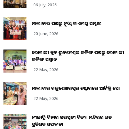
06 July, 2026
ମାଲାବାର ପକ୍ଷରୁ ନୁଓ୍ବା ଡାଏମଣ୍ଡ ସମ୍ଭାର
20 June, 2026
ରୋଟାରୀ କ୍ଲବ ଭୁବନେଶ୍ୱର କଳିଙ୍ଗ ପକ୍ଷରୁ ରୋଟାରୀ
କଳିଙ୍ଗ ସମ୍ମାନ
22 May, 2026
ମାଲାବାର ଚନ୍ଦ୍ରଶେଖରପୁର ଷ୍ଟୋରରେ ଆର୍ଟିଷ୍ଟ୍ରି ସୋ
22 May, 2026
ନୀଳାଦ୍ରି ବିହାର ସରସ୍ୱତୀ ବିଦ୍ୟା ମନ୍ଦିରର ଶତ
ପ୍ରତିଶତ ସଫଳତା