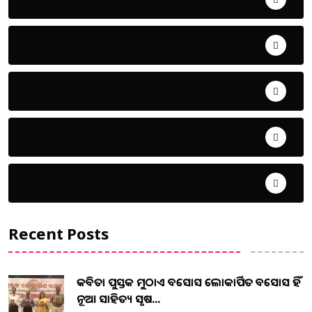
ଖେଳ
ଜିଲ୍ଲା
ଜୀବନ ଚର୍ଯ୍ୟା
ଦେଶ ବିଦେଶ
Recent Posts
କବିତା ପୁସ୍ତକ ମୁଠାଏ ଅବସୋସ ଲୋକାର୍ପିତ ଅବସୋସ ହିଁ
ନୂଆ ସାହିତ୍ୟ ସୃଷ...