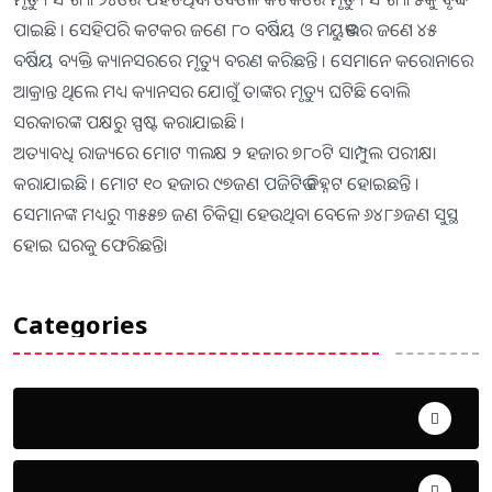
ପାଇଛି । ସେହିପରି କଟକର ଜଣେ ୮୦ ବର୍ଷିୟ ଓ ମୟୁଭଞ୍ଜର ଜଣେ ୪୫
ବର୍ଷିୟ ବ୍ୟକ୍ତି କ୍ୟାନସରରେ ମୃତ୍ୟୁ ବରଣ କରିଛନ୍ତି । ସେମାନେ କରୋନାରେ
ଆକ୍ରାନ୍ତ ଥିଲେ ମଧ୍ୟ କ୍ୟାନସର ଯୋଗୁଁ ତାଙ୍କର ମୃତ୍ୟୁ ଘଟିଛି ବୋଲି
ସରକାରଙ୍କ ପକ୍ଷରୁ ସ୍ପଷ୍ଟ କରାଯାଇଛି ।
ଅତ୍ୟାବଧି ରାଜ୍ୟରେ ମୋଟ ୩ଲକ୍ଷ ୨ ହଜାର ୭୮୦ଟି ସାମ୍ପୁଲ ପରୀକ୍ଷା
କରାଯାଇଛି । ମୋଟ ୧୦ ହଜାର ୯୭ଜଣ ପଜିଟିଭ ଚିହ୍ନଟ ହୋଇଛନ୍ତି ।
ସେମାନଙ୍କ ମଧ୍ୟରୁ ୩୫୫୭ ଜଣ ଚିକିତ୍ସା ହେଉଥିବା ବେଳେ ୬୪୮୬ଜଣ ସୁସ୍ଥ
ହୋଇ ଘରକୁ ଫେରିଛନ୍ତି।
Categories
Uncategorized
ଅପରାଧ