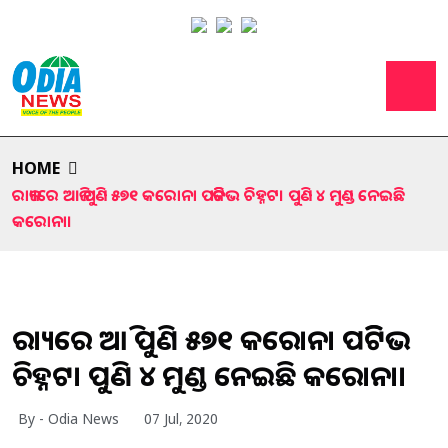
HOME
ରାଜ୍ୟରେ ଆଜି ପୁଣି ୫୭୧ କରୋନା ପଜିଟିଭ ଚିହ୍ନଟ। ପୁଣି ୪ ମୁଣ୍ଡ ନେଇଛି
କରୋନା।
ରାଜ୍ୟରେ ଆଜି ପୁଣି ୫୭୧ କରୋନା ପଜିଟିଭ
ଚିହ୍ନଟ। ପୁଣି ୪ ମୁଣ୍ଡ ନେଇଛି କରୋନା।
By - Odia News
07 Jul, 2020