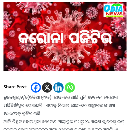
Share Post:
ଭୁବନେଶ୍ୱର,୭/୭(ଓଡ଼ିଆ ନ୍ୟୁଜ): ରାଜ୍ୟରେ ଆଜି ପୁଣି ୫୭୧ଜଣ କରୋନା
ପଜିଟିଭ ଚିହ୍ନଟ ହୋଇଛନ୍ତି । ଏହାକୁ ମିଶାଇ ରାଜ୍ୟରେ ଆକ୍ରାନ୍ତଙ୍କ ସଂଖ୍ୟା
୧୦.୦୯୭କୁ ବୃଦ୍ଧିପାଇଛି ।
ଆଜି ଚିହ୍ନଟ ହୋଇଥିବା ୫୭୧ଜଣ ଆକ୍ରାନ୍ତଙ୍କ ମଧ୍ୟରୁ ୪୦୩ଜଣ କ୍ୱାରେଣ୍ଟାଇନ୍
କେନ୍ଦ୍ରରୁ ହୋଇଥିବାବେଳେ ଅନ୍ୟ ୧୬୮ଜଣ ସ୍ଥାନୀୟ ଅଞ୍ଚଳର ଅଟନ୍ତି। ଏ