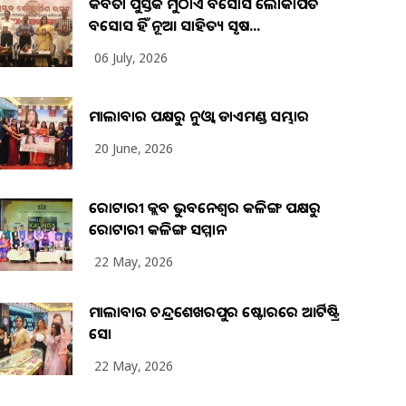
କବିତା ପୁସ୍ତକ ମୁଠାଏ ଅବସୋସ ଲୋକାର୍ପିତ
ଅବସୋସ ହିଁ ନୂଆ ସାହିତ୍ୟ ସୃଷ...
06 July, 2026
ମାଲାବାର ପକ୍ଷରୁ ନୁଓ୍ବା ଡାଏମଣ୍ଡ ସମ୍ଭାର
20 June, 2026
ରୋଟାରୀ କ୍ଲବ ଭୁବନେଶ୍ୱର କଳିଙ୍ଗ ପକ୍ଷରୁ
ରୋଟାରୀ କଳିଙ୍ଗ ସମ୍ମାନ
22 May, 2026
ମାଲାବାର ଚନ୍ଦ୍ରଶେଖରପୁର ଷ୍ଟୋରରେ ଆର୍ଟିଷ୍ଟ୍ରି
ସୋ
22 May, 2026