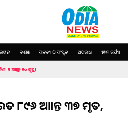
ଞ୍ଜନ
ବାଣିଜ୍ୟ
ସାହିତ୍ୟ ଓ ସଂସ୍କୃତି
ଅପରାଧ
ଜୀବନ ଚର୍ଯ୍ୟା
ା ୨ ଆକ୍ରାନ୍ତ ୧୦ ସୁସ୍ଥ।
ରତ ୮୯୬ ଆକ୍ରାନ୍ତ ୩୭ ମୃତ,