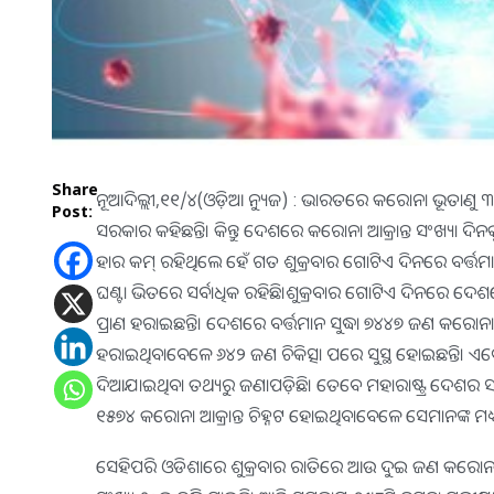
Share
ନୂଆଦିଲ୍ଲୀ,୧୧/୪(ଓଡ଼ିଆ ନ୍ୟୁଜ) : ଭାରତରେ କରୋନା ଭୂତାଣୁ ୩ୟ
Post:
ସରକାର କହିଛନ୍ତି। କିନ୍ତୁ ଦେଶରେ କରୋନା ଆକ୍ରାନ୍ତ ସଂଖ୍ୟା ଦ
ହାର କମ୍‌ ରହିଥିଲେ ହେଁ ଗତ ଶୁକ୍ରବାର ଗୋଟିଏ ଦିନରେ ବର୍ତ୍ତମାନ 
ଘଣ୍ଟା ଭିତରେ ସର୍ବାଧିକ ରହିଛି।ଶୁକ୍ରବାର ଗୋଟିଏ ଦିନରେ ଦେଶ
ପ୍ରାଣ ହରାଇଛନ୍ତି। ଦେଶରେ ବର୍ତ୍ତମାନ ସୁଦ୍ଧା ୭୪୪୭ ଜଣ କରୋନା ଆ
ହରାଇଥିବାବେଳେ ୬୪୨ ଜଣ ଚିକିତ୍ସା ପରେ ସୁସ୍ଥ ହୋଇଛନ୍ତି। ଏବେ ୬
ଦିଆଯାଇଥିବା ତଥ୍ୟରୁ ଜଣାପଡ଼ିଛି। ତେବେ ମହାରାଷ୍ଟ୍ର ଦେଶର
୧୫୭୪ କରୋନା ଆକ୍ରାନ୍ତ ଚିହ୍ନଟ ହୋଇଥିବାବେଳେ ସେମାନଙ୍କ ମଧ୍ୟର
ସେହିପରି ଓଡିଶାରେ ଶୁକ୍ରବାର ରାତିରେ ଆଉ ଦୁଇ ଜଣ କରୋନା 