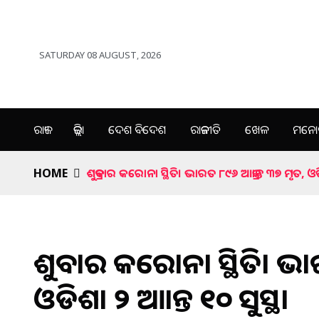
SATURDAY 08 AUGUST, 2026
ରାଜ୍ୟ
ଜିଲ୍ଲା
ଦେଶ ବିଦେଶ
ରାଜନୀତି
ଖେଳ
ମନୋର
HOME
ଶୁକ୍ରବାର କରୋନା ସ୍ଥିତି। ଭାରତ ୮୯୬ ଆକ୍ରାନ୍ତ ୩୭ ମୃତ, ଓଡିଶ
ଶୁକ୍ରବାର କରୋନା ସ୍ଥିତି। ଭା
ଓଡିଶା ୨ ଆକ୍ରାନ୍ତ ୧୦ ସୁସ୍ଥ।