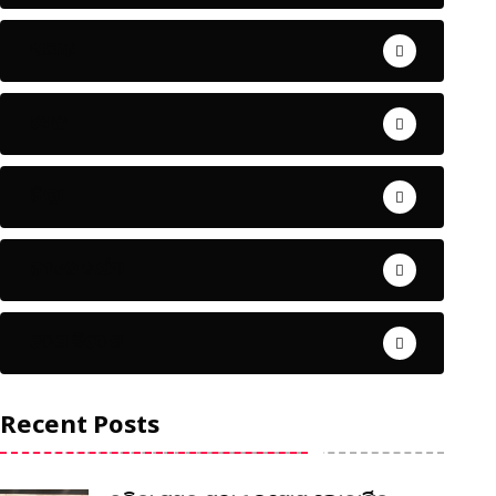
ଅପରାଧ
ଖେଳ
ଜିଲ୍ଲା
ଜୀବନ ଚର୍ଯ୍ୟା
ଦେଶ ବିଦେଶ
Recent Posts