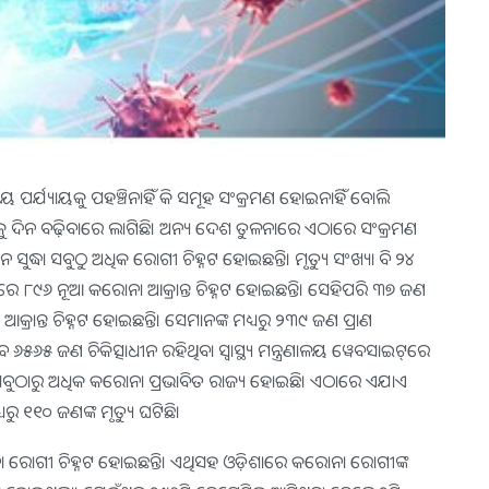
 ପର୍ଯ୍ୟାୟକୁ ପହଞ୍ଚିନାହିଁ କି ସମୂହ ସଂକ୍ରମଣ ହୋଇନାହିଁ ବୋଲି
ିନକୁ ଦିନ ବଢ଼ିବାରେ ଲାଗିଛି। ଅନ୍ୟ ଦେଶ ତୁଳନାରେ ଏଠାରେ ସଂକ୍ରମଣ
ସୁଦ୍ଧା ସବୁଠୁ ଅଧିକ ରୋଗୀ ଚିହ୍ନଟ ହୋଇଛନ୍ତି। ମୃତ୍ୟୁ ସଂଖ୍ୟା ବି ୨୪
ରେ ୮୯୬ ନୂଆ କରୋନା ଆକ୍ରାନ୍ତ ଚିହ୍ନଟ ହୋଇଛନ୍ତି। ସେହିପରି ୩୭ ଜଣ
କ୍ରାନ୍ତ ଚିହ୍ନଟ ହୋଇଛନ୍ତି। ସେମାନଙ୍କ ମଧ୍ୟରୁ ୨୩୯ ଜଣ ପ୍ରାଣ
୫୬୫ ଜଣ ଚିକିତ୍ସାଧୀନ ରହିଥିବା ସ୍ବାସ୍ଥ୍ୟ ମନ୍ତ୍ରଣାଳୟ ୱେବସାଇଟ୍‌ରେ
 ସବୁଠାରୁ ଅଧିକ କରୋନା ପ୍ରଭାବିତ ରାଜ୍ୟ ହୋଇଛି। ଏଠାରେ ଏଯାଏ
ୁ ୧୧୦ ଜଣଙ୍କ ମୃତ୍ୟୁ ଘଟିଛି।
ରୋଗୀ ଚିହ୍ନଟ ହୋଇଛନ୍ତି। ଏଥିସହ ଓଡ଼ିଶାରେ କରୋନା ରୋଗୀଙ୍କ