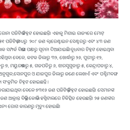
ରୋନା ପଜିଟିଭ ଚିହ୍ନଟ ହୋଇଛନ୍ତି। ଏହାକୁ ମିଶାଇ ରାଜ୍ୟରେ ମୋଟ୍
ଟ ୨୫୧ ପଜିଟିଭ୍ ମଧ୍ୟରୁ ୨୦୮ ଜଣ କ୍ବାରେଣ୍ଟାଇନ ସେଣ୍ଟରରୁ ଏବଂ ୪୩ ଜଣ
କ ସମ୍ପର୍କ ବିଭାଗ ପକ୍ଷରୁ ସୂଚନା ଦିଆଯାଇଛି।ବୁଧବାର ଚିହ୍ନଟ ହୋଇଥିବା
 ରହିଥିବା ବେଳେ, କଟକ ଜିଲାରୁ ୩୨, ଖୋର୍ଦ୍ଧାରୁ ୨୬, ପୁରୀରୁ ୧୨,
, ମୟୁରଭଞ୍ଜରୁ ୫, ଗଜପତିରୁ ୬, ଝାରସୁଗୁଡାରୁ ୫, କେନ୍ଦ୍ରାପଡାରୁ ୪,
 ଅନୁଗୁଳ,ସୋନପୁର ଓ ଯାଜପୁର ଜିଲାରୁ ଜଣେ ଲେଖାଏଁ ଏବଂ ପଶ୍ଚିମବଙ୍ଗ
ଂକ୍ରମିତ ଚିହ୍ନଟ ହୋଇଛନ୍ତି ।
ଣ କରାଯାଇଥିବା ବେଳେ ୭୩୧୬ ଜଣ ପଜିଟିଭ୍ ଚିହ୍ନଟ ହୋଇଛନ୍ତି। ସେମାନଙ୍କ
୍ରାନ୍ତ ବିଭିନ୍ନ କୋଭିଡ ହସ୍ପିଟାଲରେ ଚିକିତ୍ସିତ ହେଉଛନ୍ତି। ୨୫ ଜଣଙ୍କର
ଅନ୍ୟ ରୋଗ କାରଣରୁ ମୃତ୍ୟୁ ହୋଇଛି।