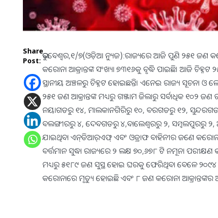
Share
ଭୁବବେଶ୍ବର,୧/୭(ଓଡ଼ିଆ ନ୍ୟୁଜ):ରାଜ୍ୟରେ ଆଜି ପୁଣି ୨୫୧ ଜଣ କ
Post:
କରୋନା ଆକ୍ରାନ୍ତଙ୍କ ସଂଖ୍ୟା ୭୩୧୬କୁ ବୃଦ୍ଧି ପାଇଛି। ଆଜି ଚିହ୍ନ
ସ୍ଥାନୀୟ ଅଞ୍ଚଳରୁ ଚିହ୍ନଟ ହୋଇଛନ୍ତି। ଏନେଇ ରାଜ୍ୟ ସୂଚନା ଓ ଲୋ
୨୫୧ ଜଣ ଆକ୍ରାନ୍ତଙ୍କ ମଧ୍ୟରୁ ଗଞ୍ଜାମ ଜିଲାରୁ ସର୍ବାଧିକ ୧୦୨ ଜଣ
ନୟାଗଡରୁ ୧୪, ମାଲକାନଗିରିରୁ ୧୦, ବରଗଡରୁ ୧୨, ସୁନ୍ଦରଗଡରୁ ୭
ବଲଙ୍ଗୀରରୁ ୪, ଦେବଗଡରୁ ୪,ବାଲେଶ୍ବରରୁ ୨, ସମ୍ବଲପୁରରୁ ୨,
ଯାଇଥିବା ଏନ୍‌ଡିଆର୍‌ଏଫ୍‌ ଏବଂ ଓଡ୍ରାଫ ବାହିନୀର ଜଣେ କରୋନା ସ
ବର୍ତ୍ତମାନ ସୁଦ୍ଧା ରାଜ୍ୟରେ ୨ ଲକ୍ଷ ୭୦,୬୭୮ ଟି ନମୂନା ପରୀକ୍ଷ
ମଧ୍ୟରୁ ୫୧୮୯ ଜଣ ସୁସ୍ଥ ହୋଇ ଘରକୁ ଫେରିଥିବା ବେଳେ ୨୦୯୪ ଜଣ ଆକ
କରୋନାରେ ମୃତ୍ୟୁ ହୋଇଛି ଏବଂ ୮ ଜଣ କରୋନା ଆକ୍ରାନ୍ତଙ୍କର 