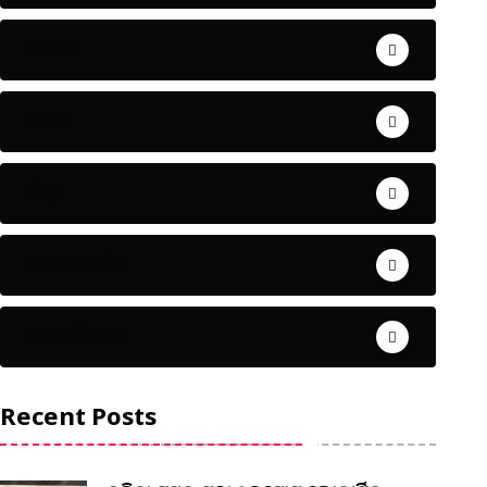
ଅପରାଧ
ଖେଳ
ଜିଲ୍ଲା
ଜୀବନ ଚର୍ଯ୍ୟା
ଦେଶ ବିଦେଶ
Recent Posts