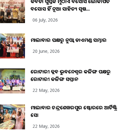
କବିତା ପୁସ୍ତକ ମୁଠାଏ ଅବସୋସ ଲୋକାର୍ପିତ
ଅବସୋସ ହିଁ ନୂଆ ସାହିତ୍ୟ ସୃଷ...
06 July, 2026
ମାଲାବାର ପକ୍ଷରୁ ନୁଓ୍ବା ଡାଏମଣ୍ଡ ସମ୍ଭାର
20 June, 2026
ରୋଟାରୀ କ୍ଲବ ଭୁବନେଶ୍ୱର କଳିଙ୍ଗ ପକ୍ଷରୁ
ରୋଟାରୀ କଳିଙ୍ଗ ସମ୍ମାନ
22 May, 2026
ମାଲାବାର ଚନ୍ଦ୍ରଶେଖରପୁର ଷ୍ଟୋରରେ ଆର୍ଟିଷ୍ଟ୍ରି
ସୋ
22 May, 2026