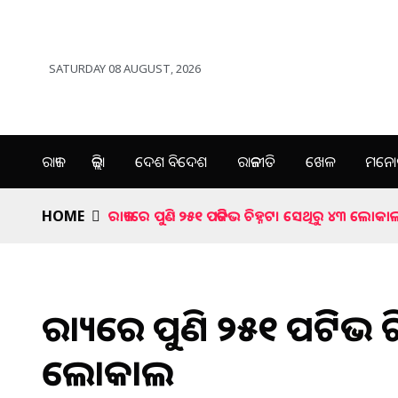
SATURDAY 08 AUGUST, 2026
ରାଜ୍ୟ
ଜିଲ୍ଲା
ଦେଶ ବିଦେଶ
ରାଜନୀତି
ଖେଳ
ମନୋର
HOME
ରାଜ୍ୟରେ ପୁଣି ୨୫୧ ପଜିଟିଭ ଚିହ୍ନଟ। ସେଥିରୁ ୪୩ ଲୋକା
ରାଜ୍ୟରେ ପୁଣି ୨୫୧ ପଜିଟିଭ 
ଲୋକାଲ