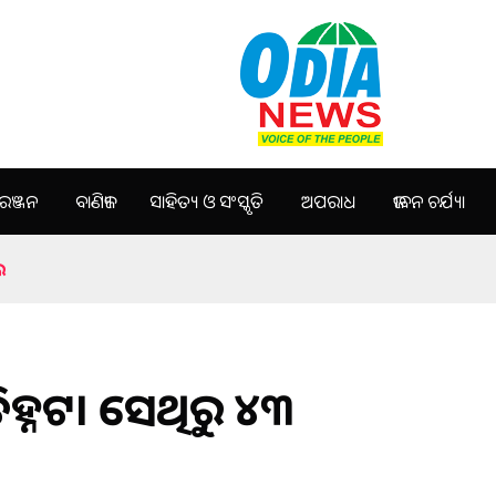
ଞ୍ଜନ
ବାଣିଜ୍ୟ
ସାହିତ୍ୟ ଓ ସଂସ୍କୃତି
ଅପରାଧ
ଜୀବନ ଚର୍ଯ୍ୟା
ଲ
ଚିହ୍ନଟ। ସେଥିରୁ ୪୩