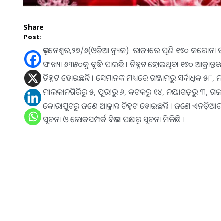
Share
Post:
ଭୁବନେଶ୍ୱର,୨୭/୬(ଓଡ଼ିଆ ନ୍ୟୁଜ): ରାଜ୍ୟରେ ପୁଣି ୧୭୦ କରୋନା ପଜ
ସଂଖ୍ୟା ୬୩୫୦କୁ ବୃଦ୍ଧି ପାଇଛି । ଚିହ୍ନଟ ହୋଇଥିବା ୧୭୦ ଆକ୍ରାନ୍ତ
ଚିହ୍ନଟ ହୋଇଛନ୍ତି । ସେମାନଙ୍କ ମଧ୍ୟରେ ଗଞ୍ଜାମରୁ ସର୍ବାଧିକ ୫୮
ମାଲକାନଗିରିରୁ ୫, ପୁରୀରୁ ୬, କଟକରୁ ୧୪, ନୟାଗଡ଼ରୁ ୩, ଗଜପ
କୋରାପୁଟରୁ ଜଣେ ଆକ୍ରାନ୍ତ ଚିହ୍ନଟ ହୋଇଛନ୍ତି । ଜଣେ ଏନଡ଼ିଆ
ସୂଚନା ଓ ଲୋକସମ୍ପର୍କ ବିଭାଗ ପକ୍ଷରୁ ସୂଚନା ମିଳିଛି ।