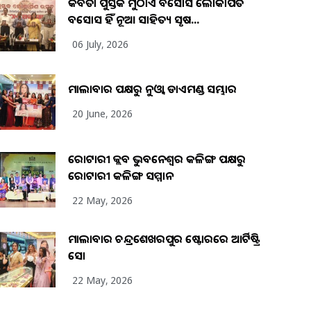
କବିତା ପୁସ୍ତକ ମୁଠାଏ ଅବସୋସ ଲୋକାର୍ପିତ
ଅବସୋସ ହିଁ ନୂଆ ସାହିତ୍ୟ ସୃଷ...
06 July, 2026
ମାଲାବାର ପକ୍ଷରୁ ନୁଓ୍ବା ଡାଏମଣ୍ଡ ସମ୍ଭାର
20 June, 2026
ରୋଟାରୀ କ୍ଲବ ଭୁବନେଶ୍ୱର କଳିଙ୍ଗ ପକ୍ଷରୁ
ରୋଟାରୀ କଳିଙ୍ଗ ସମ୍ମାନ
22 May, 2026
ମାଲାବାର ଚନ୍ଦ୍ରଶେଖରପୁର ଷ୍ଟୋରରେ ଆର୍ଟିଷ୍ଟ୍ରି
ସୋ
22 May, 2026