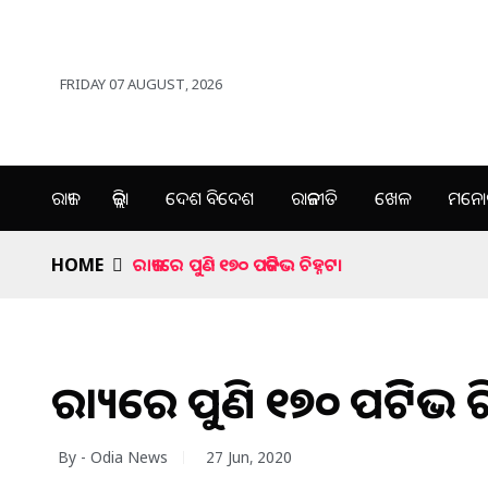
FRIDAY 07 AUGUST, 2026
ରାଜ୍ୟ
ଜିଲ୍ଲା
ଦେଶ ବିଦେଶ
ରାଜନୀତି
ଖେଳ
ମନୋର
HOME
ରାଜ୍ୟରେ ପୁଣି ୧୭୦ ପଜିଟିଭ ଚିହ୍ନଟ।
ରାଜ୍ୟରେ ପୁଣି ୧୭୦ ପଜିଟିଭ ଚ
By - Odia News
27 Jun, 2020