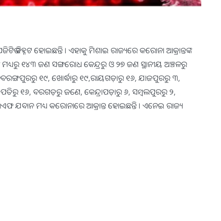
ିଟିଭ ଚିହ୍ନଟ ହୋଇଛନ୍ତି । ଏହାକୁ ମିଶାଇ ରାଜ୍ୟରେ କରୋନା ଆକ୍ରାନ୍ତଙ୍କ
ଙ୍କ ମଧ୍ୟରୁ ୧୪୩ ଜଣ ସଙ୍ଗରୋଧ କେନ୍ଦ୍ରରୁ ଓ ୨୭ ଜଣ ସ୍ଥାନୀୟ ଅଞ୍ଚଳରୁ
, ନବରଙ୍ଗପୁରରୁ ୧୯, ଖୋର୍ଦ୍ଧାରୁ ୧୯,ରାୟଗଡ଼ାରୁ ୧୬, ଯାଜପୁରରୁ ୩,
ତିରୁ ୧୬, ବରଗଡ଼ରୁ ଜଣେ, କେନ୍ଦ୍ରାପଡ଼ାରୁ ୬, ସମ୍ବଲପୁରରୁ ୨,
ରଏଫ ଯବାନ ମଧ୍ୟ କରୋନାରେ ଆକ୍ରାନ୍ତ ହୋଇଛନ୍ତି । ଏନେଇ ରାଜ୍ୟ