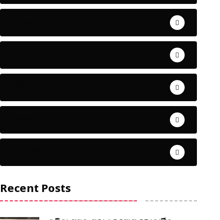
ଅପରାଧ
ଖେଳ
ଜିଲ୍ଲା
ଜୀବନ ଚର୍ଯ୍ୟା
ଦେଶ ବିଦେଶ
Recent Posts