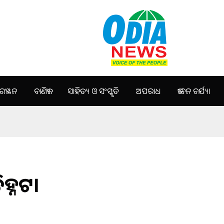
ଞ୍ଜନ
ବାଣିଜ୍ୟ
ସାହିତ୍ୟ ଓ ସଂସ୍କୃତି
ଅପରାଧ
ଜୀବନ ଚର୍ଯ୍ୟା
ିହ୍ନଟ।