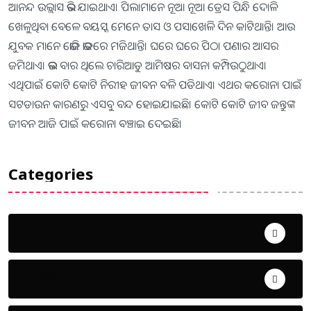
ଆନନ୍ଦ ଉଲ୍ଲାସ ଭରି ଯାଇଥାଏ। ପିଲାମାନେ ନୂଆ ନୂଆ ଡ୍ରେସ ପିନ୍ଧି ଦୋଳି
ଖେଳୁଥିବା ବେଳେ ବୟସ୍କ ମେନେ ତାସ ଓ ପସାଖେଳି ଦିନ କାଟିଥାନ୍ତି। ଆଉ
ଯୁବକ ମାନେ ଭୋଜି ଭାତରେ ମଜିଥାନ୍ତି। ଘରେ ଘରେ ପିଠା ପଣାର ଆସର
ଜମିଥାଏ। ଭଲ ବାର ଥିଲେ ଚାରିଆଡୁ ଆମିଷର ବାସନା କମ୍ପିଉଠୁଥାଏ।
ଏଥିପାଇଁ କୋଟି କୋଟି ନିରୀହ ଜୀବନ ବଳି ପଡିଥାଏ। ଏଥର କରୋନା ପାଇଁ
ସଟଡାଉନ କାରଣରୁ ଏସବୁ ବନ୍ଦ ହୋଇଯାଇଛି। କୋଟି କୋଟି ଜୀବ ଜନ୍ତୁଙ୍କ
ଜୀବନ ଆଜି ପାଇଁ କରୋନା ବଞ୍ଚାଇ ଦେଇଛି।
Categories
Uncategorized
ଅପରାଧ