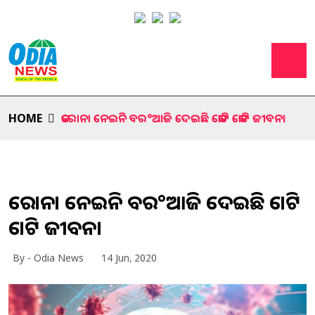
HOME
କରୋନା ନେଇନି ବର°ଆଜି ଦେଇଛି କୋଟି କୋଟି ଜୀବନ।
କରୋନା ନେଇନି ବର°ଆଜି ଦେଇଛି କୋଟି
କୋଟି ଜୀବନ।
By - Odia News
14 Jun, 2020