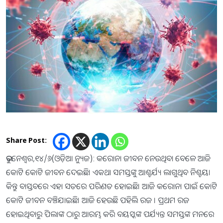
Share Post:
ଭୁବନେଶ୍ୱର,୧୪/୬(ଓଡ଼ିଆ ନ୍ୟୁଜ): କରୋନା ଜୀବନ ନେଉଥିବା ବେଳେ ଆଜି
କୋଟି କୋଟି ଜୀବନ ଦେଇଛି। ଏକଥା ସମସ୍ତଙ୍କୁ ଆଶ୍ଚର୍ଯ୍ୟ ଲାଗୁଥିବ ନିଶ୍ଚୟ।
କିନ୍ତୁ ବାସ୍ତବରେ ଏହା ସତରେ ପରିଣତ ହୋଇଛି। ଆଜି କରୋନା ପାଇଁ କୋଟି
କୋଟି ଜୀବନ ବଞ୍ଚିଯାଇଛି। ଆଜି ହେଉଛି ପହିଲି ରଜ । ପ୍ରଥମ ରଜ
ହୋଇଥିବାରୁ ପିଲାଙ୍କ ଠାରୁ ଆରମ୍ଭ କରି ବୟସ୍କଙ୍କ ପର୍ଯ୍ୟନ୍ତ ସମସ୍ତଙ୍କ ମନରେ