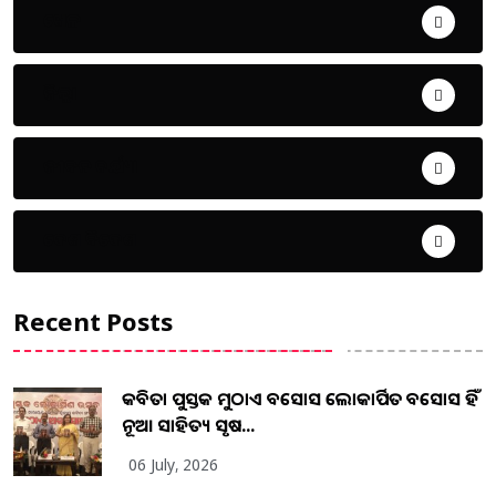
ଖେଳ
ଜିଲ୍ଲା
ଜୀବନ ଚର୍ଯ୍ୟା
ଦେଶ ବିଦେଶ
Recent Posts
କବିତା ପୁସ୍ତକ ମୁଠାଏ ଅବସୋସ ଲୋକାର୍ପିତ ଅବସୋସ ହିଁ
ନୂଆ ସାହିତ୍ୟ ସୃଷ...
06 July, 2026