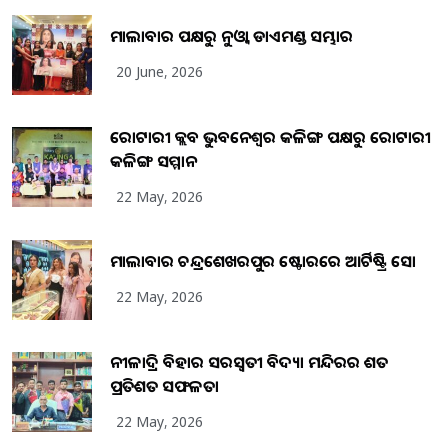
ମାଲାବାର ପକ୍ଷରୁ ନୁଓ୍ବା ଡାଏମଣ୍ଡ ସମ୍ଭାର
20 June, 2026
ରୋଟାରୀ କ୍ଲବ ଭୁବନେଶ୍ୱର କଳିଙ୍ଗ ପକ୍ଷରୁ ରୋଟାରୀ
କଳିଙ୍ଗ ସମ୍ମାନ
22 May, 2026
ମାଲାବାର ଚନ୍ଦ୍ରଶେଖରପୁର ଷ୍ଟୋରରେ ଆର୍ଟିଷ୍ଟ୍ରି ସୋ
22 May, 2026
ନୀଳାଦ୍ରି ବିହାର ସରସ୍ୱତୀ ବିଦ୍ୟା ମନ୍ଦିରର ଶତ
ପ୍ରତିଶତ ସଫଳତା
22 May, 2026