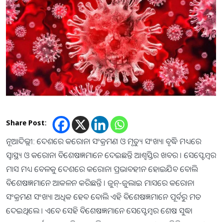
Share Post:
ନୂଆଦିଲ୍ଲୀ: ଦେଶରେ କରୋନା ସଂକ୍ରମଣ ଓ ମୃତ୍ୟୁ ସଂଖ୍ୟା ବୃଦ୍ଧି ମଧ୍ୟରେ
ସ୍ବାସ୍ଥ୍ୟ ଓ କରୋନା ବିଶେଷଜ୍ଞମାନେ ଦେଇଛନ୍ତି ଆଶ୍ବସ୍ତିର ଖବର । ସେପ୍ଟେମ୍ବର
ମାସ ମଧ୍ୟ ବେଳକୁ ଦେଶରେ କରୋନା ପ୍ରଭାବହୀନ ହୋଇଯିବ ବୋଲି
ବିଶେଷଜ୍ଞମାନେ ଆକଳନ କରିଛନ୍ତି । ଜୁନ୍-ଜୁଲାଇ ମାସରେ କରୋନା
ସଂକ୍ରମଣ ସଂଖ୍ୟା ଅଧିକ ହେବ ବୋଲି ଏହି ବିଶେଷଜ୍ଞମାନେ ପୂର୍ବରୁ ମତ
ଦେଇଥିଲେ । ଏବେ ସେହି ବିଶେଷଜ୍ଞମାନେ ସେପ୍ଟେମ୍ବର ଶେଷ ସୁଦ୍ଧା