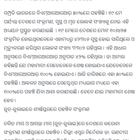
ସମ୍ପ୍ରତି ଭାରତରେ ବିଏମ୍ଆରଆରଆର୍ ୫୦%ରେ ପହଞ୍ଚିଛି । ୧୯ ମେ
ପର୍ଯ୍ୟନ୍ତ ଦେଶରେ ସଂକ୍ରମଣ, ସୁସ୍ଥ ଓ ମୃତ ଲୋକଙ୍କ ସଂଖ୍ୟାକୁ ନେଇ ଏହି
ଅଧ୍ୟୟନ ପ୍ରସ୍ତୁତ କରାଯାଇଛି । ୧୯ ମେରେ ଦେଶରେ ମୋଟ ୧୦୬୪୭୫
ସଂକ୍ରମିତ ହୋଇଥିବାବେଳେ ଏହାମଧ୍ୟରୁ ୪୨୩୦୬ ସୁସ୍ଥ ହୋଇ ସାରିଥିଲେ ଓ
ମୃତ୍ୟୁବରଣ କରିଥିବା ଲୋକଙ୍କ ସଂଖ୍ୟା ୩୩୦୨ ରହିଥିଲା । ଏହି ଆଧାର
ଅନୁସାରେ ବିଏମ୍ଆରଆରଆର୍ ଅନୁପାତ ୪୨% ରହିଥିଲା । ଡ଼ା ଅନୀଲ
କହିଛନ୍ତି ଯେ ମହାମାରୀ ସେତେବେଳେ ଶେଷ ହୋଇଯାଏ ଯେତେବେଳେ
ବିଏମଆରଆରଆର୍ ୧୦୦% ହୋଇଯାଏ । ଆଜି ତାରିଖରେ ଏହା ୫୦%ରେ
ପହଞ୍ଚିଛି । ଆକଳନ ଅନୁସାରେ ସେପ୍ଟେମ୍ବର ମଧ୍ୟଭାଗ ମଧ୍ୟରେ ଏହା
୧୦୦%ରେ ପହଞ୍ଚି ଯିବା ଆଶା କରାଯାଉଛି । ତେବେ ଯାଇ ମହାମାରୀ ଶେଷ
ହେବ ।
ଜୁନ୍-ଜୁଲାଇରେ ଶୀର୍ଷସ୍ତରରେ ପହଞ୍ଚିବ ସଂକ୍ରମଣ
ଚଳିତ ମାସ ଓ ଆସନ୍ତା ମାସ (ଜୁନ୍-ଜୁଲାଇ)ରେ ଦେଶରେ କରୋନା
ସଂକ୍ରମଣ ଶୀର୍ଷସ୍ତରରେ ପହଞ୍ଚିବ । ଦିଲ୍ଲୀ ଏମ୍ସର ନିର୍ଦେଶକ ଡ଼ା. ରଣଦୀପ