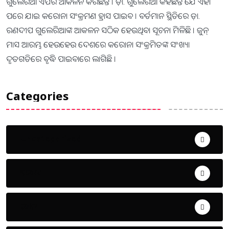
ଗୁଲେରିଆ ଏପରି ଆକଳନ କରିଛନ୍ତି । ଡ଼ା. ଗୁଲେରିଆ କହିଛନ୍ତି ଯେ ଏହା
ପରେ ଯାଇ କରୋନା ସଂକ୍ରମଣ ହ୍ରାସ ପାଇବ । ବର୍ତମାନ ସ୍ଥିତିରେ ଡ଼ା.
ରଣଦୀପ ଗୁଲେରିଆଙ୍କ ଆକଳନ ସଠିକ ହେଉଥିବା ସୂଚନା ମିଳିଛି । ଜୁନ୍
ମାସ ଆରମ୍ଭ ହେଉହେଉ ଦେଶରେ କରୋନା ସଂକ୍ରମିତଙ୍କ ସଂଖ୍ୟା
ଦୃତଗତିରେ ବୃଦ୍ଧି ପାଇବାରେ ଲାଗିଛି ।
Categories
Uncategorized
ଅପରାଧ
ଖେଳ