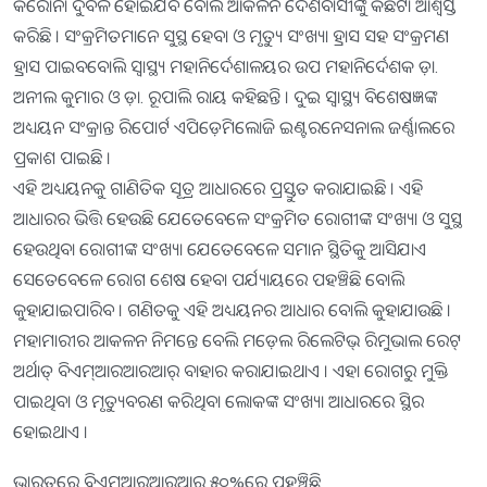
କରୋନା ଦୁର୍ବଳ ହୋଇଯିବ ବୋଲି ଆକଳନ ଦେଶବାସୀଙ୍କୁ କିଛିଟା ଆଶ୍ବସ୍ତ
କରିଛି । ସଂକ୍ରମିତମାନେ ସୁସ୍ଥ ହେବା ଓ ମୃତ୍ୟୁ ସଂଖ୍ୟା ହ୍ରାସ ସହ ସଂକ୍ରମଣ
ହ୍ରାସ ପାଇବବୋଲି ସ୍ବାସ୍ଥ୍ୟ ମହାନିର୍ଦେଶାଳୟର ଉପ ମହାନିର୍ଦେଶକ ଡ଼ା.
ଅନୀଲ କୁମାର ଓ ଡ଼ା. ରୂପାଲି ରାୟ କହିଛନ୍ତି । ଦୁଇ ସ୍ବାସ୍ଥ୍ୟ ବିଶେଷଜ୍ଞଙ୍କ
ଅଧ୍ୟୟନ ସଂକ୍ରାନ୍ତ ରିପୋର୍ଟ ଏପିଡ଼େମିଲୋଜି ଇଣ୍ଟରନେସନାଲ ଜର୍ଣ୍ଣାଲରେ
ପ୍ରକାଶ ପାଇଛି ।
ଏହି ଅଧ୍ୟୟନକୁ ଗାଣିତିକ ସୂତ୍ର ଆଧାରରେ ପ୍ରସ୍ତୁତ କରାଯାଇଛି । ଏହି
ଆଧାରର ଭିତ୍ତି ହେଉଛି ଯେତେବେଳେ ସଂକ୍ରମିତ ରୋଗୀଙ୍କ ସଂଖ୍ୟା ଓ ସୁସ୍ଥ
ହେଉଥିବା ରୋଗୀଙ୍କ ସଂଖ୍ୟା ଯେତେବେଳେ ସମାନ ସ୍ଥିତିକୁ ଆସିଯାଏ
ସେତେବେଳେ ରୋଗ ଶେଷ ହେବା ପର୍ଯ୍ୟାୟରେ ପହଞ୍ଚିଛି ବୋଲି
କୁହାଯାଇପାରିବ । ଗଣିତକୁ ଏହି ଅଧ୍ୟୟନର ଆଧାର ବୋଲି କୁହାଯାଉଛି ।
ମହାମାରୀର ଆକଳନ ନିମନ୍ତେ ବେଲି ମଡ଼େଲ ରିଲେଟିଭ୍ ରିମୁଭାଲ ରେଟ୍
ଅର୍ଥାତ୍ ବିଏମ୍ଆରଆରଆର୍ ବାହାର କରାଯାଇଥାଏ । ଏହା ରୋଗରୁ ମୁକ୍ତି
ପାଇଥିବା ଓ ମୃତ୍ୟୁବରଣ କରିଥିବା ଲୋକଙ୍କ ସଂଖ୍ୟା ଆଧାରରେ ସ୍ଥିର
ହୋଇଥାଏ ।
ଭାରତରେ ବିଏମ୍ଆରଆରଆର୍ ୫୦%ରେ ପହଞ୍ଚିଛି