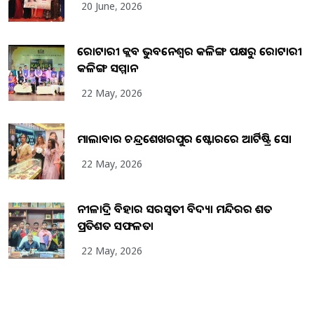
20 June, 2026
ରୋଟାରୀ କ୍ଲବ ଭୁବନେଶ୍ୱର କଳିଙ୍ଗ ପକ୍ଷରୁ ରୋଟାରୀ
କଳିଙ୍ଗ ସମ୍ମାନ
22 May, 2026
ମାଲାବାର ଚନ୍ଦ୍ରଶେଖରପୁର ଷ୍ଟୋରରେ ଆର୍ଟିଷ୍ଟ୍ରି ସୋ
22 May, 2026
ନୀଳାଦ୍ରି ବିହାର ସରସ୍ୱତୀ ବିଦ୍ୟା ମନ୍ଦିରର ଶତ
ପ୍ରତିଶତ ସଫଳତା
22 May, 2026