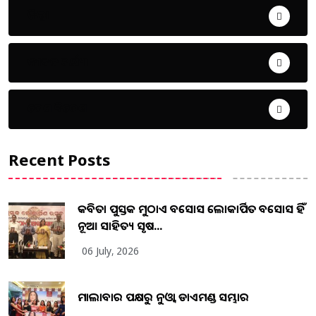
ଜିଲ୍ଲା
ଜୀବନ ଚର୍ଯ୍ୟା
ଦେଶ ବିଦେଶ
Recent Posts
କବିତା ପୁସ୍ତକ ମୁଠାଏ ଅବସୋସ ଲୋକାର୍ପିତ ଅବସୋସ ହିଁ
ନୂଆ ସାହିତ୍ୟ ସୃଷ...
06 July, 2026
ମାଲାବାର ପକ୍ଷରୁ ନୁଓ୍ବା ଡାଏମଣ୍ଡ ସମ୍ଭାର