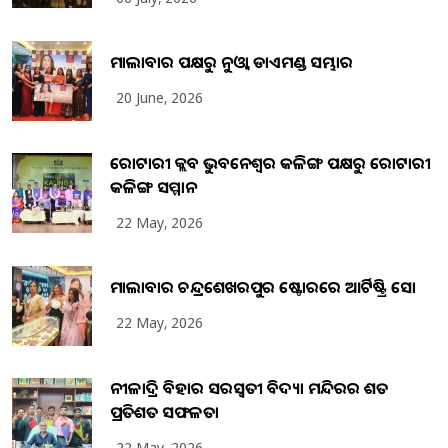
ମାଲାବାର ପକ୍ଷରୁ ନୁଓ୍ବା ଡାଏମଣ୍ଡ ସମ୍ଭାର
20 June, 2026
ରୋଟାରୀ କ୍ଲବ ଭୁବନେଶ୍ୱର କଳିଙ୍ଗ ପକ୍ଷରୁ ରୋଟାରୀ
କଳିଙ୍ଗ ସମ୍ମାନ
22 May, 2026
ମାଲାବାର ଚନ୍ଦ୍ରଶେଖରପୁର ଷ୍ଟୋରରେ ଆର୍ଟିଷ୍ଟ୍ରି ସୋ
22 May, 2026
ନୀଳାଦ୍ରି ବିହାର ସରସ୍ୱତୀ ବିଦ୍ୟା ମନ୍ଦିରର ଶତ
ପ୍ରତିଶତ ସଫଳତା
22 May, 2026