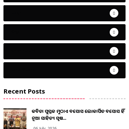
ଖେଳ
ଜିଲ୍ଲା
ଜୀବନ ଚର୍ଯ୍ୟା
ଦେଶ ବିଦେଶ
Recent Posts
କବିତା ପୁସ୍ତକ ମୁଠାଏ ଅବସୋସ ଲୋକାର୍ପିତ ଅବସୋସ ହିଁ
ନୂଆ ସାହିତ୍ୟ ସୃଷ...
06 July, 2026