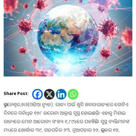
Share Post:
ଭୁବନେଶ୍ୱର,୭।୬(ଓଡ଼ିଆ ନ୍ୟୁଜ): ରାଜ୍ୟ ପାଇଁ ଖୁସି ଖବର।ରାଜ୍ୟରେ ଗୋଟିଏ
ଦିନରେ ସର୍ବାଧିକ ୧୭୮ କରୋନା ଆକ୍ରାନ୍ତ ସୁସ୍ଥ ହୋଇଛନ୍ତି। ଏହାକୁ ମିଶାଇ
ରାଜ୍ୟରେ ମୋଟ ଆରୋଗ୍ୟ ସଂଖ୍ୟା ୧,୮୯୪ରେ ପହଞ୍ଚିଛି। ସୁସ୍ଥ ବ୍ୟକ୍ତିମାନଙ୍କ
ମଧ୍ୟରେ ଖୋର୍ଦ୍ଧାର ୩୯, ଗଜପତିର ୨୩, ନୂଆପଡ଼ାର ୨୨, ଭଦ୍ରକର ୧୭,