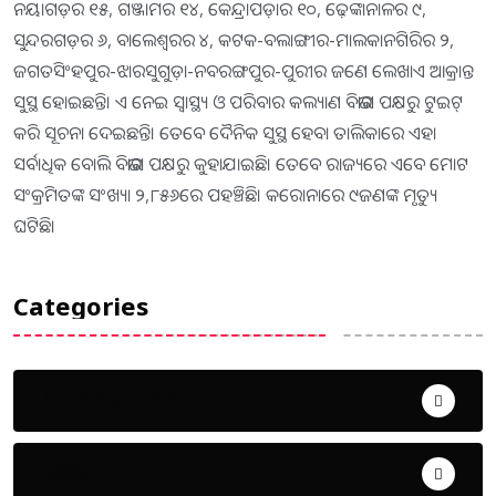
ନୟାଗଡ଼ର ୧୫, ଗଞ୍ଜାମର ୧୪, କେନ୍ଦ୍ରାପଡ଼ାର ୧୦, ଢ଼େଙ୍କାନାଳର ୯,
ସୁନ୍ଦରଗଡ଼ର ୬, ବାଲେଶ୍ୱରର ୪, କଟକ-ବଲାଙ୍ଗୀର-ମାଲକାନଗିରିର ୨,
ଜଗତସିଂହପୁର-ଝାରସୁଗୁଡ଼ା-ନବରଙ୍ଗପୁର-ପୁରୀର ଜଣେ ଲେଖାଏ ଆକ୍ରାନ୍ତ
ସୁସ୍ଥ ହୋଇଛନ୍ତି। ଏ ନେଇ ସ୍ବାସ୍ଥ୍ୟ ଓ ପରିବାର କଲ୍ୟାଣ ବିଭାଗ ପକ୍ଷରୁ ଟୁଇଟ୍‌
କରି ସୂଚନା ଦେଇଛନ୍ତି। ତେବେ ଦୈନିକ ସୁସ୍ଥ ହେବା ତାଲିକାରେ ଏହା
ସର୍ବାଧିକ ବୋଲି ବିଭାଗ ପକ୍ଷରୁ କୁହାଯାଇଛି। ତେବେ ରାଜ୍ୟରେ ଏବେ ମୋଟ
ସଂକ୍ରମିତଙ୍କ ସଂଖ୍ୟା ୨,୮୫୬ରେ ପହଞ୍ଚିଛି। କରୋନାରେ ୯ଜଣଙ୍କ ମୃତ୍ୟୁ
ଘଟିଛି।
Categories
Uncategorized
ଅପରାଧ