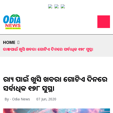
HOME
ରାଜ୍ୟ ପାଇଁ ଖୁସି ଖବର। ଗୋଟିଏ ଦିନରେ ସର୍ବାଧିକ ୧୭୮ ସୁସ୍ଥ।
ରାଜ୍ୟ ପାଇଁ ଖୁସି ଖବର। ଗୋଟିଏ ଦିନରେ
ସର୍ବାଧିକ ୧୭୮ ସୁସ୍ଥ।
By - Odia News
07 Jun, 2020