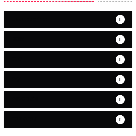
Uncategorized
ଅପରାଧ
ଖେଳ
ଜିଲ୍ଲା
ଜୀବନ ଚର୍ଯ୍ୟା
ଦେଶ ବିଦେଶ