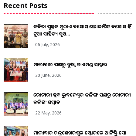
Recent Posts
କବିତା ପୁସ୍ତକ ମୁଠାଏ ଅବସୋସ ଲୋକାର୍ପିତ ଅବସୋସ ହିଁ
ନୂଆ ସାହିତ୍ୟ ସୃଷ...
06 July, 2026
ମାଲାବାର ପକ୍ଷରୁ ନୁଓ୍ବା ଡାଏମଣ୍ଡ ସମ୍ଭାର
20 June, 2026
ରୋଟାରୀ କ୍ଲବ ଭୁବନେଶ୍ୱର କଳିଙ୍ଗ ପକ୍ଷରୁ ରୋଟାରୀ
କଳିଙ୍ଗ ସମ୍ମାନ
22 May, 2026
ମାଲାବାର ଚନ୍ଦ୍ରଶେଖରପୁର ଷ୍ଟୋରରେ ଆର୍ଟିଷ୍ଟ୍ରି ସୋ