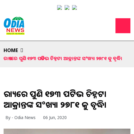
HOME
ରାଜ୍ୟରେ ପୁଣି ୧୭୩ ପଜିଟିଭ ଚିହ୍ନଟ। ଆକ୍ରାନ୍ତଙ୍କ ସ°ଖ୍ୟା ୨୭୮୧ କୁ ବୃଦ୍ଧି।
ରାଜ୍ୟରେ ପୁଣି ୧୭୩ ପଜିଟିଭ ଚିହ୍ନଟ।
ଆକ୍ରାନ୍ତଙ୍କ ସ°ଖ୍ୟା ୨୭୮୧ କୁ ବୃଦ୍ଧି।
By - Odia News
06 Jun, 2020