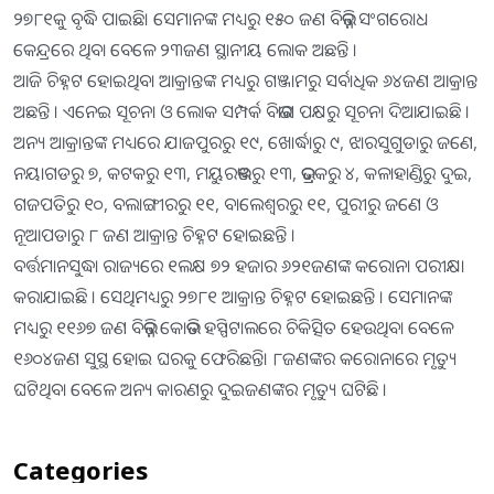
୨୭୮୧କୁ ବୃଦ୍ଧି ପାଇଛି। ସେମାନଙ୍କ ମଧ୍ୟରୁ ୧୫୦ ଜଣ ବିଭିନ୍ନ ସଂଗରୋଧ
କେନ୍ଦ୍ରରେ ଥିବା ବେଳେ ୨୩ଜଣ ସ୍ଥାନୀୟ ଲୋକ ଅଛନ୍ତି ।
ଆଜି ଚିହ୍ନଟ ହୋଇଥିବା ଆକ୍ରାନ୍ତଙ୍କ ମଧ୍ୟରୁ ଗଞ୍ଜାମରୁ ସର୍ବାଧିକ ୬୪ଜଣ ଆକ୍ରାନ୍ତ
ଅଛନ୍ତି । ଏନେଇ ସୂଚନା ଓ ଲୋକ ସମ୍ପର୍କ ବିଭାଗ ପକ୍ଷରୁ ସୂଚନା ଦିଆଯାଇଛି ।
ଅନ୍ୟ ଆକ୍ରାନ୍ତଙ୍କ ମଧ୍ୟରେ ଯାଜପୁରରୁ ୧୯, ଖୋର୍ଦ୍ଧାରୁ ୯, ଝାରସୁଗୁଡାରୁ ଜଣେ,
ନୟାଗଡରୁ ୭, କଟକରୁ ୧୩, ମୟୁରଭଞ୍ଜରୁ ୧୩, ଭଦ୍ରକରୁ ୪, କଳାହାଣ୍ଡିରୁ ଦୁଇ,
ଗଜପତିରୁ ୧୦, ବଲାଙ୍ଗୀରରୁ ୧୧, ବାଲେଶ୍ୱରରୁ ୧୧, ପୁରୀରୁ ଜଣେ ଓ
ନୂଆପଡାରୁ ୮ ଜଣ ଆକ୍ରାନ୍ତ ଚିହ୍ନଟ ହୋଇଛନ୍ତି ।
ବର୍ତ୍ତମାନସୁଦ୍ଧା ରାଜ୍ୟରେ ୧ଲକ୍ଷ ୭୨ ହଜାର ୬୨୧ଜଣଙ୍କ କରୋନା ପରୀକ୍ଷା
କରାଯାଇଛି । ସେଥିମଧ୍ୟରୁ ୨୭୮୧ ଆକ୍ରାନ୍ତ ଚିହ୍ନଟ ହୋଇଛନ୍ତି । ସେମାନଙ୍କ
ମଧ୍ୟରୁ ୧୧୬୭ ଜଣ ବିଭିନ୍ନ କୋଭିଡ ହସ୍ପିଟାଲରେ ଚିକିତ୍ସିତ ହେଉଥିବା ବେଳେ
୧୬୦୪ଜଣ ସୁସ୍ଥ ହୋଇ ଘରକୁ ଫେରିଛନ୍ତି। ୮ଜଣଙ୍କର କରୋନାରେ ମୃତ୍ୟୁ
ଘଟିଥିବା ବେଳେ ଅନ୍ୟ କାରଣରୁ ଦୁଇଜଣଙ୍କର ମୃତ୍ୟୁ ଘଟିଛି ।
Categories