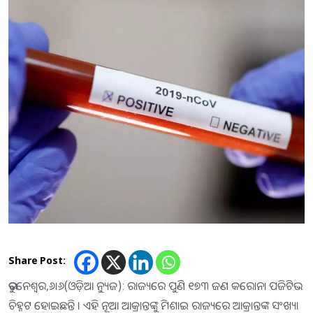
Share Post:
ଭୁବନେଶ୍ୱର,୬।୬(ଓଡ଼ିଆ ନ୍ୟୁଜ): ରାଜ୍ୟରେ ପୁଣି ୧୭୩ ଜଣ କରୋନା ପଜିଟିଭ
ଚିହ୍ନଟ ହୋଇଛନ୍ତି । ଏହି ନୂଆ ଆକ୍ରାନ୍ତଙ୍କୁ ମିଶାଇ ରାଜ୍ୟରେ ଆକ୍ରାନ୍ତଙ୍କ ସଂଖ୍ୟା