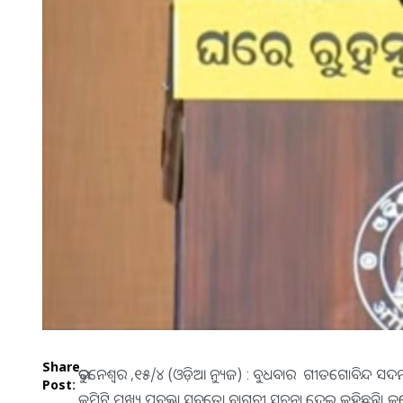
Share
ଭୁବନେଶ୍ବର ,୧୫/୪ (ଓଡ଼ିଆ ନ୍ୟୁଜ) : ବୁଧବାର ଗୀତଗୋବିନ୍ଦ ସ
Post:
କମିଟି ମୁଖ୍ୟ ପ୍ରବକ୍ତା ସୁବ୍ରତୋ ବାଗ୍‌ଚୀ ସୂଚନା ଦେଇ କହିଛନ୍