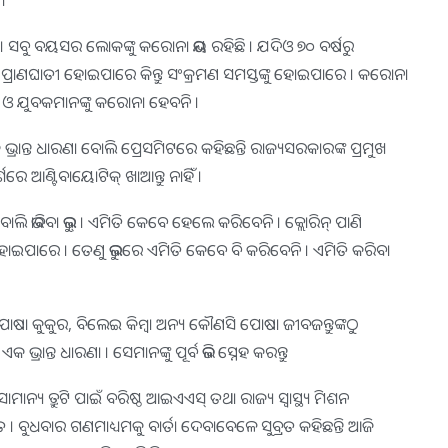
।
 । ସବୁ ବୟସର ଲୋକଙ୍କୁ କରୋନା ଭୟ ରହିଛି । ଯଦିଓ ୭୦ ବର୍ଷରୁ
ନା ପ୍ରାଣଘାତୀ ହୋଇପାରେ କିନ୍ତୁ ସଂକ୍ରମଣ ସମସ୍ତଙ୍କୁ ହୋଇପାରେ । କରୋନା
ଆ ଓ ଯୁବକମାନଙ୍କୁ କରୋନା ହେବନି ।
ନ୍ତ ଧାରଣା ବୋଲି ପ୍ରେସମିଟରେ କହିଛନ୍ତି ରାଜ୍ୟସରକାରଙ୍କ ପ୍ରମୁଖ
ଶରେ ଆଣ୍ଟିବାୟୋଟିକ୍ ଖାଆନ୍ତୁ ନାହିଁ ।
ି ଭାବିବା ଭୁଲ୍ । ଏମିତି କେବେ ହେଲେ କରିବେନି । କ୍ଲୋରିନ୍ ପାଣି
ହୋଇପାରେ । ତେଣୁ ଭୁଲରେ ଏମିତି କେବେ ବି କରିବେନି । ଏମିତି କରିବା
ଷା କୁକୁର, ବିଲେଇ କିମ୍ବା ଅନ୍ୟ କୌଣସି ପୋଷା ଜୀବଜନ୍ତୁଙ୍କଠୁ
ଭ୍ରାନ୍ତ ଧାରଣା । ସେମାନଙ୍କୁ ପୂର୍ବ ଭଳି ସ୍ନେହ କରନ୍ତୁ
ାମାନ୍ୟ ତ୍ରୁଟି ପାଇଁ ବରିଷ୍ଠ ଆଇଏଏସ୍ ତଥା ରାଜ୍ୟ ସ୍ବାସ୍ଥ୍ୟ ମିଶନ
ବ୍ରତ । ବୁଧବାର ଗଣମାଧ୍ୟମକୁ ବାର୍ତା ଦେବାବେଳେ ସୁବ୍ରତ କହିଛନ୍ତି ଆଜି