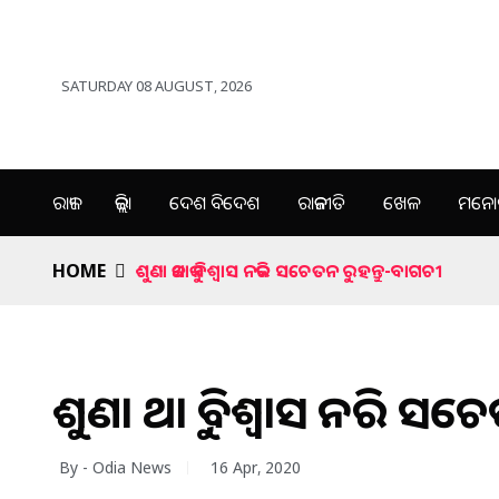
SATURDAY 08 AUGUST, 2026
ରାଜ୍ୟ
ଜିଲ୍ଲା
ଦେଶ ବିଦେଶ
ରାଜନୀତି
ଖେଳ
ମନୋର
HOME
ଶୁଣା କଥାକୁ ବିଶ୍ୱାସ ନକରି ସଚେତନ ରୁହନ୍ତୁ-ବାଗଚୀ
ଶୁଣା କଥାକୁ ବିଶ୍ୱାସ ନକରି ସ
By - Odia News
16 Apr, 2020