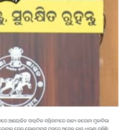
ଦନରେ ଆୟୋଜିତ ସାମ୍ବାଦିକ ସମ୍ମିଳନୀରେ ରାଜ୍ୟ କରୋନା ମୁକାବିଲା
ତି। କରୋନାକୁ ନେଇ ଲୋକମାନଙ୍କ ମନରେ ଅନେକ ଭ୍ରାନ୍ତ ଧାରଣା ରହିଛି।