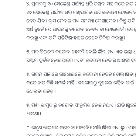
୪. ପ୍ରଶ୍ୱାସକୁ ୧୦ ସେକେଣ୍ଡ ପର୍ଯ୍ୟନ୍ତ ଧରି ରଖିବା ସହ କରୋନାର ନ
୧୦ ସେକେଣ୍ଡ ପର୍ଯ୍ୟନ୍ତ ଧରି ରଖିପାରିବା ଅର୍ଥ କରୋନା ହୋଇନାହିଁ 
ଦେଖାଯିବ । ଶ୍ୱାସ ନେବାର ମଧ୍ୟ ସମସ୍ୟା ଦେଖାଦେବ । କିନ୍ତୁ ଯଦି
ଅର୍ଥ ନୁହେଁ ଯେ ଆପଣଙ୍କୁ କରୋନା ହେବନି ବା ହୋଇନାହିଁ । ତେଣୁ 
କରାନ୍ତୁ ଏବଂ ଯଦି ପଜିଟିଭ୍ ବାହାରେ ତେବେ ଚିକିତ୍ସା କରାନ୍ତୁ ।
୫. ମଦ ପିଇଲେ କରୋନା ହେବନି ବୋଲି ଭାବିବା ମଧ୍ୟ ଏକ ଭ୍ରାନ୍ତ ଧା
ସିଷ୍ଟମ ଦୁର୍ବଳ ହୋଇପାରେ । ଏବଂ କରୋନା ହେବାର ଆଶଙ୍କା ବଢି
୬. ଗରମ ପାଣିରେ ଗାଧୋଇଲେ କରୋନା ହେବନି ବୋଲି ଭାବିବା ଭୁଲ୍ 
କରୋନାର କିଛି ସମ୍ପର୍କ ନାହିଁ । କରୋନାଠୁ ଦୂରେଇ ରହିବା ପାଇଁ
ଧୋଇବା ଉଚିତ୍ ।
୭. ମଶା କାମୁଡାରୁ କରୋନା ସଂକ୍ରମିତ ହୋଇନଥାଏ । ଯଦି ଭାବୁଛନ୍
ଧାରଣା ।
୮. ରସୁଣ ଖାଇଲେ କରୋନା ହେବନି ବୋଲି ଭାବିଲା ମଧ୍ୟ ଭୁଲ୍ । ଏହା ଏ