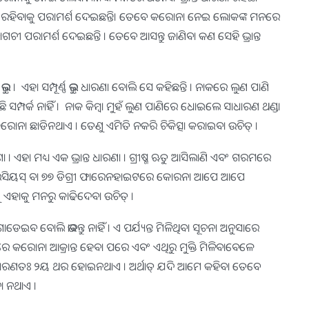
ୁରେଇ ରହିବାକୁ ପରାମର୍ଶ ଦେଇଛନ୍ତି। ତେବେ କରୋନା ନେଇ ଲୋକଙ୍କ ମନରେ
ବାଗଚୀ ପରାମର୍ଶ ଦେଇଛନ୍ତି । ତେବେ ଆସନ୍ତୁ ଜାଣିବା କଣ ସେହି ଭ୍ରାନ୍ତ
୍ । ଏହା ସମ୍ପୂର୍ଣ୍ଣ ଭୁଲ୍ ଧାରଣା ବୋଲି ସେ କହିଛନ୍ତି । ନାକରେ ଲୁଣ ପାଣି
୍ପର୍କ ନାହିଁ । ନାକ କିମ୍ବା ମୁହଁ ଲୁଣ ପାଣିରେ ଧୋଇଲେ ସାଧାରଣ ଥଣ୍ଡା
ରା କରୋନା ଛାଡିନଥାଏ । ତେଣୁ ଏମିତି ନକରି ଚିକିତ୍ସା କରାଇବା ଉଚିତ୍ ।
 । ଏହା ମଧ୍ୟ ଏକ ଭ୍ରାନ୍ତ ଧାରଣା । ଗ୍ରୀଷ୍ମ ଋତୁ ଆସିଲାଣି ଏବଂ ଗରମରେ
ରୀ ସେଲସିୟସ୍ ବା ୭୭ ଡିଗ୍ରୀ ଫାରେନହାଇଟରେ କୋରନା ଆପେ ଆପେ
ୁ ଏହାକୁ ମନରୁ କାଢିଦେବା ଉଚିତ୍ ।
ୋଲି ଭାବନ୍ତୁ ନାହିଁ । ଏ ପର୍ଯ୍ୟନ୍ତ ମିଳିଥିବା ସୂଚନା ଅନୁସାରେ
 କରୋନା ଆକ୍ରାନ୍ତ ହେବା ପରେ ଏବଂ ଏଥିରୁ ମୁକ୍ତି ମିଳିବାବେଳେ
ସାଧାରଣତଃ ୨ୟ ଥର ହୋଇନଥାଏ । ଅର୍ଥାତ୍ ଯଦି ଆମେ କହିବା ତେବେ
ା ନଥାଏ ।