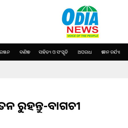
ଞ୍ଜନ
ବାଣିଜ୍ୟ
ସାହିତ୍ୟ ଓ ସଂସ୍କୃତି
ଅପରାଧ
ଜୀବନ ଚର୍ଯ୍ୟା
ଚେତନ ରୁହନ୍ତୁ-ବାଗଚୀ