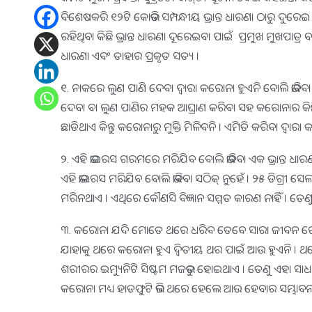
ବିଶେଷକରି ୧୨ଟି କୋଭିଡ ସମ୍ପନ୍ଧୀୟ ଭ୍ରାନ୍ତ ଧାରଣା ଠାରୁ ଦ
ରହିଥିବା କିଛି ଭ୍ରାନ୍ତ ଧାରଣା ଦୂରେଇବା ପାଇଁ ପ୍ରମୁଖ ମୁଖପାତ୍ର 
ଧାରଣା ଏବଂ ତାହାର ପ୍ରକୃତ ସତ୍ୟ ।
୧. ନାକରେ ଲୁଣ ପାଣି ଦେବା ଦ୍ୱାରା କରୋନା ହୁଏନି ବୋଲି ଭାବିବା ଭୁଲ
ଦେବା ବା ଲୁଣ ପାଣିର ମହକ ଆଘ୍ରାଣ କରିବା ସହ କରୋନାର କିଛି ସମ
ଛାଡିଥାଏ କିନ୍ତୁ କରୋନାରୁ ମୁକ୍ତି ମିଳିବନି । ଏମିତି କରିବା ଦ୍ୱା
୨. ଏହି ଭାଇରସ ଗରମରେ ମରିଯିବ ବୋଲି ଭାବିବା ଏକ ଭ୍ରାନ୍ତ ଧାରଣା
ଏହି ଭାଇରସ ମରିଯିବ ବୋଲି ଭାବିବା ସଠିକ୍ ନୁହେଁ । ୨୫ ଡିଗ୍
ମରିନଥାଏ । ଏଥିରେ କୌଣସି ବିଜ୍ଞାନ ସମ୍ମତ କାରଣ ନାହିଁ । ତେଣ
୩. କରୋନା ଯଦି ମୋତେ ଥରେ ଧରିବ ତେବେ ସାରା ଜୀବନ ଗୋଡେଇବ ବ
ଯାହାକୁ ଥରେ କରୋନା ହୁଏ ଦ୍ୱିତୀୟ ଥର ପାଇଁ ଆଉ ହୁଏନି । ଥରେ
ଶରୀରର ଇମ୍ୟୁନିଟି ସିଷ୍ଟମ ମଜଭୁତ ହୋଇଥାଏ । ତେଣୁ ଏହା 
କରୋନା ମଧ୍ୟ ହାଡଫୁଟି ଭଳି ଥରେ ହେଲେ ଆଉ ହେବାର ସମ୍ଭାବନ