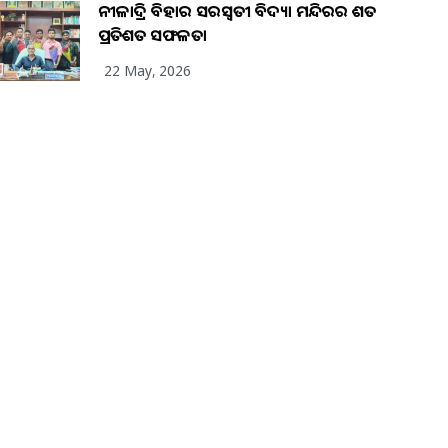
ନୀଳାଦ୍ରି ବିହାର ସରସ୍ୱତୀ ବିଦ୍ୟା ମନ୍ଦିରର ଶତ
ପ୍ରତିଶତ ସଫଳତା
22 May, 2026