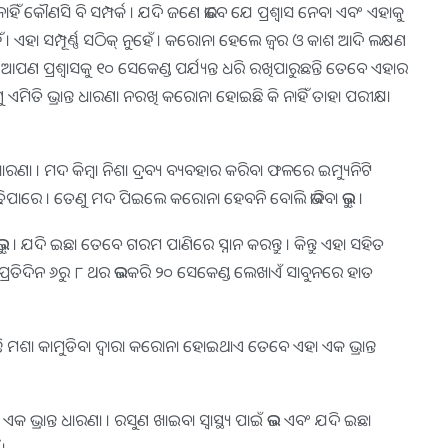
ାହିଁ କୌଣସି ବି ସମ୍ପର୍କ । ଯଦି ଜଣେ ଭାବେ ଯେ ପ୍ରଶ୍ୱାସ ନେବା ଏବଂ ଏହାକୁ
। ଏହା ସମ୍ପୂର୍ଣ୍ଣ ସଠିକ୍ ନୁହେଁ । କରୋନା ହେଲେ ଜ୍ୱର ଓ କାଶ ଆଦି ଲକ୍ଷଣ
 ଆପଣ ପ୍ରଶ୍ୱାସକୁ ୧୦ ସେକେଣ୍ଡ ପର୍ଯ୍ୟନ୍ତ ଧରି ରଖିପାରୁଛନ୍ତି ତେବେ ଏହାର
ଏମିତି ଭ୍ରାନ୍ତ ଧାରଣା ନରଖି କରୋନା ହୋଇଛି କି ନାହିଁ ତାହା ପରୀକ୍ଷା
ରଣା । ମଦ କିମ୍ବା ନିଶା ଦ୍ରବ୍ୟ ବ୍ୟବହାର କରିବା ଫଳରେ ଇମ୍ୟୁନିଟି
ପାରେ । ତେଣୁ ମଦ ପିଇଲେ କରୋନା ହେବନି ବୋଲି ଭାବିବା ଭୁଲ୍ ।
। ଯଦି ଇଛା ତେବେ ଗରମ ପାଣିରେ ସ୍ନାନ କରନ୍ତୁ । କିନ୍ତୁ ଏହା ସହିତ
 ପ୍ରତିଦିନ ୬ରୁ ୮ ଥର ଭଲକରି ୨୦ ସେକେଣ୍ଡ ଲେଖାଏଁ ସାବୁନରେ ହାତ
ତି ମଶା କାମୁଡିବା ଦ୍ୱାରା କରୋନା ହୋଇଥାଏ ତେବେ ଏହା ଏକ ଭ୍ରାନ୍ତ
କ ଭ୍ରାନ୍ତ ଧାରଣା । ରସୁଣ ଖାଇବା ସ୍ୱାସ୍ଥ୍ୟ ପାଇଁ ଭଲ ଏବଂ ଯଦି ଇଛା