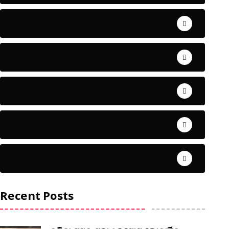
ଅପରାଧ
ଖେଳ
ଜିଲ୍ଲା
ଜୀବନ ଚର୍ଯ୍ୟା
ଦେଶ ବିଦେଶ
Recent Posts