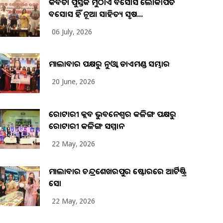
କବିତା ପୁସ୍ତକ ମୁଠାଏ ଅବସୋସ ଲୋକାର୍ପିତ
ଅବସୋସ ହିଁ ନୂଆ ସାହିତ୍ୟ ସୃଷ...
06 July, 2026
ମାଲାବାର ପକ୍ଷରୁ ନୁଓ୍ବା ଡାଏମଣ୍ଡ ସମ୍ଭାର
20 June, 2026
ରୋଟାରୀ କ୍ଲବ ଭୁବନେଶ୍ୱର କଳିଙ୍ଗ ପକ୍ଷରୁ
ରୋଟାରୀ କଳିଙ୍ଗ ସମ୍ମାନ
22 May, 2026
ମାଲାବାର ଚନ୍ଦ୍ରଶେଖରପୁର ଷ୍ଟୋରରେ ଆର୍ଟିଷ୍ଟ୍ରି
ସୋ
22 May, 2026