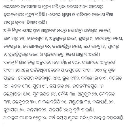
୭ଜଣଙ୍କର କରୋନାରେ ମୃତ୍ୟୁ ଘଟିଥିବା ବେଳେ ଅନ୍ୟ କାରଣରୁ
ଦୁଇଜଣଙ୍କର ମୃତ୍ୟୁ ଘଟିଛି । ଏନେଇ ସ୍ୱାସ୍ଥ୍ୟ ଓ ପରିବାର କଲ୍ୟାଣ ବିଭାଗ
ପକ୍ଷରୁ ସୂଚନା ଦିଆଯାଇଛି ।
ଆଜି ଚିହ୍ନଟ ହୋଇଥିବା ଆକ୍ରାନ୍ତଙ୍କ ମଧ୍ୟରୁ ଖୋର୍ଦ୍ଧାରୁ ସର୍ବାଧିକ ୨୫ଜଣ,
ଗଞ୍ଜାମରୁ ୨୨, ବାଲେଶ୍ୱର ୧, ଅନୁଗୁଳରୁ ଜଣେ, ଭଦ୍ରକରୁ ୯, ବରଗଡ଼ରୁ ଜଣେ,
କଟକରୁ ୫, ଢେଙ୍କାନାଳରୁ ୧୦, କଳାହାଣ୍ଡିରୁ ଜଣେ, ନୟାଗଡରୁ ୭, ପୁରୀରୁ
୨, ସୁବର୍ଣ୍ଣପୁରରୁ ଜଣେ ଓ ସୁନ୍ଦରଗଡ଼ରୁ ୫ଜଣ ଆକ୍ରାନ୍ତ ଅଛନ୍ତି ।
ଏହାକୁ ମିଶାଇ ଜିଲ୍ଲା ଅନୁସାରେ ଖୋର୍ଦ୍ଧାରେ ୧୯୫, ଗଞ୍ଜାମରେ ଆକ୍ରାନ୍ତଙ୍କ
ସଂଖ୍ୟା ୫୨୧ରେ ପହଁଚିଥିବା ବେଳେ ଯାଜପୁରରେ ସଂଖ୍ୟା ୨୯୦ କୁ ବୃଦ୍ଧି
ପାଇଛି । ସେହିପରି ବାଲେଶ୍ୱର ୧୭୯, ଭଦ୍ରକ ୧୩୨, ବଲାଙ୍ଗୀର ୧୦୨, ବରଗଡ଼
୧୨, କଟକ ୧୩୧, ପୁରୀ ୯୮, ନୟାଗଡ଼ ୭୬, ଜଗତସିଂହପୁର ୮୬,
କେନ୍ଦ୍ରାପଡ଼ା ୧୬୧, ସୁନ୍ଦରଗଡ ୭୪, ବୌଦ୍ଧ ୩୪, ଅନୁଗୁଳ ୨୭, ଦେବଗଡ଼
୩୩, କେନ୍ଦୁଝର ୩୦, ମାଲକାନଗିରି ୨୧, ମୟୁରଭଞ୍ଜ ୩୫, କଳାହାଣ୍ଡି ୨୨,
ନୂଆପଡ଼ା ୬୦, କନ୍ଧମାଳ୨୨, ଗଜପତି ୪୪କୁ ବୃଦ୍ଧି ପାଇଛି ।
ଆକ୍ରାନ୍ତଙ୍କ ମଧ୍ୟରେ ୧୫ରୁ ୪୦ ବର୍ଷ ବୟସ୍କ ଯୁବକ ସର୍ବାଧିକ ଆକ୍ରାନ୍ତ ହୋଇଛନ୍ତି
।