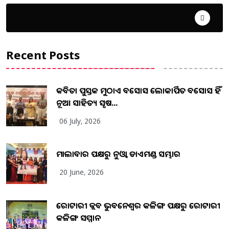
ଦେଶ ବିଦେଶ
Recent Posts
କବିତା ପୁସ୍ତକ ମୁଠାଏ ଅବସୋସ ଲୋକାର୍ପିତ ଅବସୋସ ହିଁ
ନୂଆ ସାହିତ୍ୟ ସୃଷ...
06 July, 2026
ମାଲାବାର ପକ୍ଷରୁ ନୁଓ୍ବା ଡାଏମଣ୍ଡ ସମ୍ଭାର
20 June, 2026
ରୋଟାରୀ କ୍ଲବ ଭୁବନେଶ୍ୱର କଳିଙ୍ଗ ପକ୍ଷରୁ ରୋଟାରୀ
କଳିଙ୍ଗ ସମ୍ମାନ