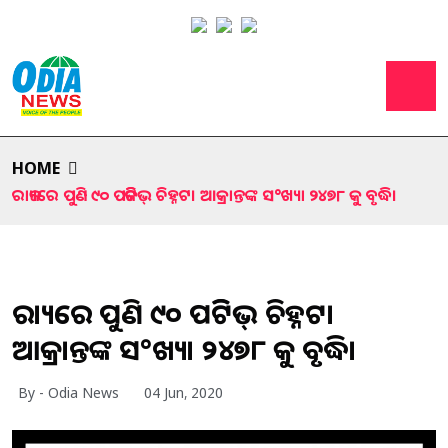
HOME
ରାଜ୍ୟରେ ପୁଣି ୯୦ ପଜିଟିଭ୍ ଚିହ୍ନଟ। ଆକ୍ରାନ୍ତଙ୍କ ସ°ଖ୍ୟା ୨୪୭୮ କୁ ବୃଦ୍ଧି।
ରାଜ୍ୟରେ ପୁଣି ୯୦ ପଜିଟିଭ୍ ଚିହ୍ନଟ।
ଆକ୍ରାନ୍ତଙ୍କ ସ°ଖ୍ୟା ୨୪୭୮ କୁ ବୃଦ୍ଧି।
By - Odia News
04 Jun, 2020