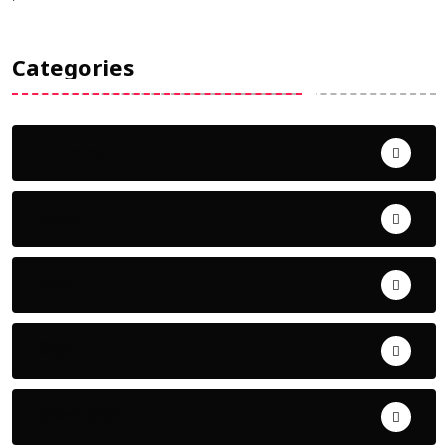
Categories
Uncategorized
ଅପରାଧ
ଖେଳ
ଜିଲ୍ଲା
ଜୀବନ ଚର୍ଯ୍ୟା