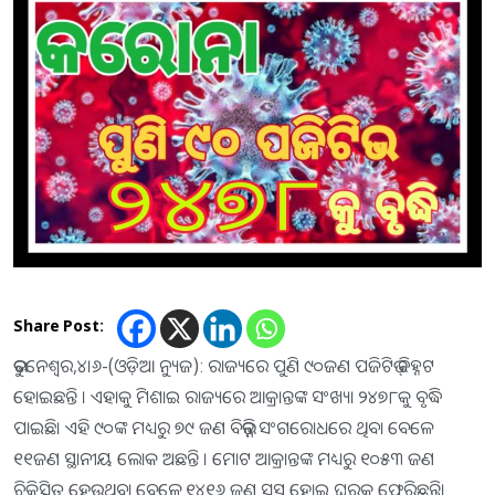
Share Post:
ଭୁବନେଶ୍ୱର,୪।୬-(ଓଡ଼ିଆ ନ୍ୟୁଜ): ରାଜ୍ୟରେ ପୁଣି ୯୦ଜଣ ପଜିଟିଭ୍ ଚିହ୍ନଟ
ହୋଇଛନ୍ତି । ଏହାକୁ ମିଶାଇ ରାଜ୍ୟରେ ଆକ୍ରାନ୍ତଙ୍କ ସଂଖ୍ୟା ୨୪୭୮କୁ ବୃଦ୍ଧି
ପାଇଛି। ଏହି ୯୦ଙ୍କ ମଧ୍ୟରୁ ୭୯ ଜଣ ବିଭିନ୍ନ ସଂଗରୋଧରେ ଥିବା ବେଳେ
୧୧ଜଣ ସ୍ଥାନୀୟ ଲୋକ ଅଛନ୍ତି । ମୋଟ ଆକ୍ରାନ୍ତଙ୍କ ମଧ୍ୟରୁ ୧୦୫୩ ଜଣ
ଚିକିତ୍ସିତ ହେଉଥିବା ବେଳେ ୧୪୧୬ ଜଣ ସୁସ୍ଥ ହୋଇ ଘରକୁ ଫେରିଛନ୍ତି।