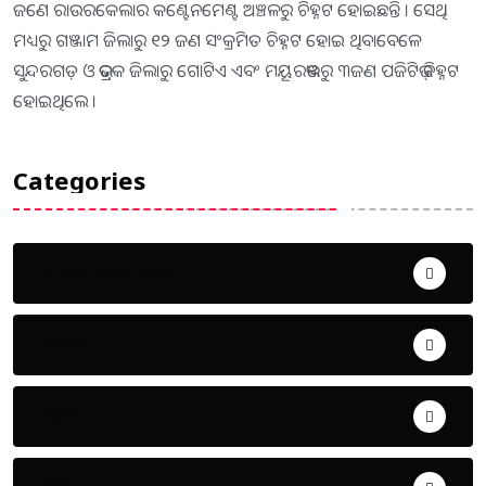
ଜଣେ ରାଉରକେଲାର କଣ୍ଟେନମେଣ୍ଟ ଅଞ୍ଚଳରୁ ଚିହ୍ନଟ ହୋଇଛନ୍ତି । ସେଥି
ମଧ୍ୟରୁ ଗଞ୍ଜାମ ଜିଲାରୁ ୧୨ ଜଣ ସଂକ୍ରମିତ ଚିହ୍ନଟ ହୋଇ ଥିବାବେଳେ
ସୁନ୍ଦରଗଡ଼ ଓ ଭଦ୍ରକ ଜିଲାରୁ ଗୋଟିଏ ଏବଂ ମୟୂରଭଞ୍ଜରୁ ୩ଜଣ ପଜିଟିଭ୍ ଚିହ୍ନଟ
ହୋଇଥିଲେ ।
Categories
Uncategorized
ଅପରାଧ
ଖେଳ
ଜିଲ୍ଲା