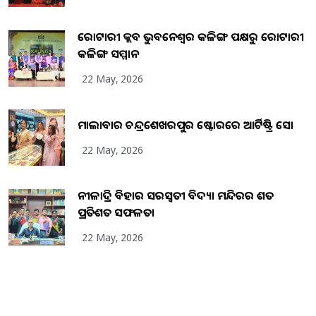
ରୋଟାରୀ କ୍ଲବ ଭୁବନେଶ୍ୱର କଳିଙ୍ଗ ପକ୍ଷରୁ ରୋଟାରୀ
କଳିଙ୍ଗ ସମ୍ମାନ
22 May, 2026
ମାଲାବାର ଚନ୍ଦ୍ରଶେଖରପୁର ଷ୍ଟୋରରେ ଆର୍ଟିଷ୍ଟ୍ରି ସୋ
22 May, 2026
ନୀଳାଦ୍ରି ବିହାର ସରସ୍ୱତୀ ବିଦ୍ୟା ମନ୍ଦିରର ଶତ
ପ୍ରତିଶତ ସଫଳତା
22 May, 2026