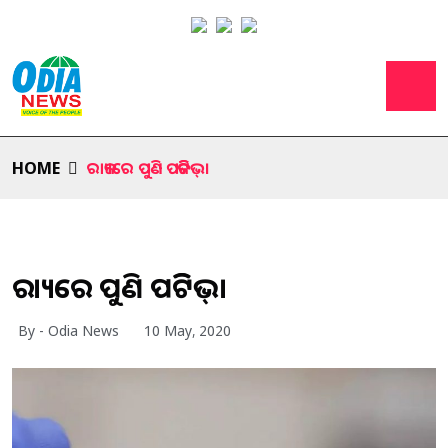
HOME
ରାଜ୍ୟରେ ପୁଣି ପଜିଟିଭ୍।
ରାଜ୍ୟରେ ପୁଣି ପଜିଟିଭ୍।
By - Odia News
10 May, 2020