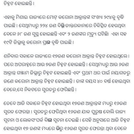
ଚିହ୍ନଟ ହୋଇଛନ୍ତି ।
ଏହାକୁ ମିଶାଇ ରାଜ୍ୟରେ ମୋଟ୍ କରୋନା ଆକ୍ରାନ୍ତଙ୍କ ସଂଖ୍ୟା ୨୯୪କୁ ବୃଦ୍ଧି
ପାଇଛି । ସେଥିମଧ୍ୟରୁ ୨୨୪ ଜଣ ବିଭିନ୍ନ ଡାକ୍ତରକାନାରେ ଚିକିତ୍ସିତ ହେଉଥିବା
ବେଳେ ୬୮ ଜଣ ସୁସ୍ଥ ହୋଇଛନ୍ତି ଏବଂ ୨ ଜଣଙ୍କର ମୃତ୍ୟୁ ଘଟିଛି। ଏହା ସହ
୧୯ଟି ଜିଲ୍ଲାକୁ କରୋନା ପ୍ରଭାବ ବୃଦ୍ଧି ପାଇଛି ।
ଶନିବାର ସକାଳେ ରାଜ୍ୟରେ ୧୭ଜଣ କରୋନା ଆକ୍ରାନ୍ତ ଚିହ୍ନଟ ହୋଇଥିଲେ ।
ପରେ ଅପରାହ୍ନରେ ଆଉ ୭ଜଣ ଚିହ୍ନଟ ହୋଇଛନ୍ତି । ସେଥିମଧ୍ୟରୁ ଆଉ ୬ଜଣ
ଆକ୍ରାନ୍ତ ଗଞ୍ଜାମ ଜିଲ୍ଲାରୁ ଚିହ୍ନଟ ହୋଇଛନ୍ତି ଏବଂ ପ୍ରଥମ ଥର ପାଇଁ ନୟାଗଡରୁ
ଜଣେ କରୋନା ଆକ୍ରାନ୍ତ ଚିହ୍ନଟ ହୋଇଛନ୍ତି । ତାଙ୍କ ବୟସ ୪୦ ବର୍ଷ ହୋଇଥିବା
ବେଳେ,ସେ ନିକଟରେ ସୁରତରୁ ଫେରିଛନ୍ତି ।
ତେବେ ଆଜି ସକାଳେ ଚିହ୍ନଟ ହୋଇଥିବା ୧୭ଜଣ ଆକ୍ରାନ୍ତଙ୍କ ମଧ୍ୟରୁ ୧୬ଜଣ
ସୁରତ ଫେରନ୍ତା । ସୁରତରୁ ଫେରିଥିବା ୧୬ଜଣ ଯାକ ପୁରୁଷ ବୋଲି ରାଜ୍ୟ
ସୂଚନା ଓ ଲୋକସଂପର୍କ ବିଭାଗ ସୂଚନା ଦେଇଛି । ସେହି ଅନୁସାରେ ଆଜି ଚିହ୍ନଟ
ହୋଇଥିବା ୧୭ ଜଣଙ୍କ ମଧ୍ୟରେ ଭିତରୁ ୧୬ଜଣ ସୁରତ ଫେରନ୍ତା ଥିବା ବେଳେ