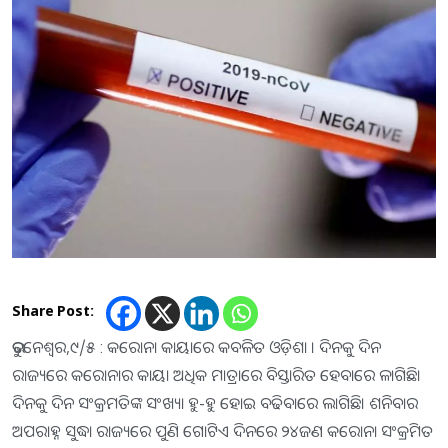
Share Post:
ଭୁବନେଶ୍ଵର,୯/୫ : କରୋନା କାୟାରେ କବଳିତ ଓଡ଼ିଶା । ଦିନକୁ ଦିନ
ରାଜ୍ୟରେ କରୋନାର କାୟା ଅଧିକ ମାତ୍ରାରେ ବିସ୍ତାରିତ ହେବାରେ ଳାଗିଛି।
ଦିନକୁ ଦିନ ସଂକ୍ରମତିଙ୍କ ସଂଖ୍ୟା ହୁ-ହୁ ହୋଇ ବଢିବାରେ ଲାଗିଛି। ଶନିବାର
ଅପରାହ୍ନ ସୁଦ୍ଧା ରାଜ୍ୟରେ ପୁଣି ଗୋଟିଏ ଦିନରେ ୨୪ଜଣ କରୋନା ସଂକ୍ରମିତ