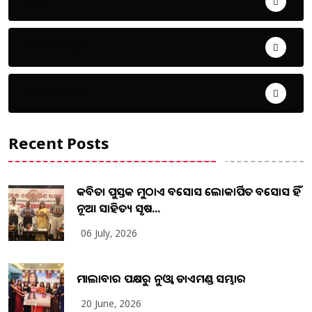
ଜୀବନ ଚର୍ଯ୍ୟା
ଦେଶ ବିଦେଶ
Recent Posts
କବିତା ପୁସ୍ତକ ମୁଠାଏ ଅବସୋସ ଲୋକାର୍ପିତ ଅବସୋସ ହିଁ
ନୂଆ ସାହିତ୍ୟ ସୃଷ...
06 July, 2026
ମାଲାବାର ପକ୍ଷରୁ ନୁଓ୍ବା ଡାଏମଣ୍ଡ ସମ୍ଭାର
20 June, 2026