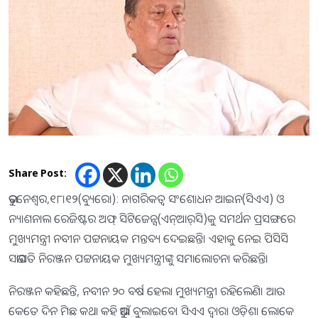
Share Post:
ଭୁବନେଶ୍ୱର,୧୮।୧୨(ବ୍ୟୁରୋ): ନାଗରିକତ୍ୱ ସଂଶୋଧନ ଆଇନ(ସିଏଏ) ଓ
ନ୍ୟାଶନାଲ ରେଜିଷ୍ଟର ଅଫ୍‌ ସିଟିଜେନ୍ସ(ଏନ୍‌ଆର୍‌ସି)କୁ ସମର୍ଥନ ପ୍ରସଙ୍ଗରେ
ମୁଖ୍ୟମନ୍ତ୍ରୀ ନବୀନ ପଟ୍ଟନାୟକ ମନ୍ତବ୍ୟ ଦେଇଛନ୍ତି। ଏହାକୁ ନେଇ ପିସିସି
ସଭାପତି ନିରଞ୍ଜନ ପଟ୍ଟନାୟକ ମୁଖ୍ୟମନ୍ତ୍ରୀଙ୍କୁ ସମାଲୋଚନା କରିଛନ୍ତି।
ନିରଞ୍ଜନ କହିଛନ୍ତି, ନବୀନ ୨୦ ବର୍ଷ ହେଲା ମୁଖ୍ୟମନ୍ତ୍ରୀ ରହିଲେଣି। ଆଉ
କେତେ ଦିନ ମିଛ କଥା କହି ଭୁଆଁ ବୁଲାଇବେ। ସିଏଏ ଦ୍ୱାରା ଓଡ଼ିଶା ଲୋକେ