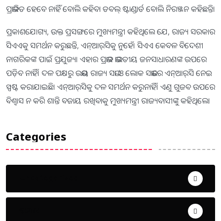
ପ୍ରଭାବିତ ହେବେ ନାହିଁ ବୋଲି କହିବା ଡବଲ୍‌ ଷ୍ଟାଣ୍ଡାର୍ଡ ବୋଲି ନିରଞ୍ଜନ କହିଛନ୍ତି।
ପ୍ରକାଶଯୋଗ୍ୟ, ଉକ୍ତ ପ୍ରସଙ୍ଗରେ ମୁଖ୍ୟମନ୍ତ୍ରୀ କହିଥିଲେ ଯେ, ରାଜ୍ୟ ସରକାର
ସିଏଏକୁ ସମର୍ଥନ କରୁଛନ୍ତି, ଏନ୍‌ଆର୍‌ସିକୁ ନୁହେଁ। ସିଏଏ କେବଳ ବିଦେଶୀ
ନାଗରିକଙ୍କ ପାଇଁ ପ୍ରଯୁଜ୍ୟ। ଏହାର ପ୍ରଭାବ ଭାରତୀୟ ଜନସାଧାରଣଙ୍କ ଉପରେ
ପଡ଼ିବ ନାହିଁ। ଦଳ ପକ୍ଷରୁ ଉଭୟ ରାଜ୍ୟ ସଭା ଓ ଲୋକ ସଭାରେ ଏନ୍‌ଆର୍‌ସି ନେଇ
ସ୍ପଷ୍ଟ କରାଯାଇଛି। ଏନ୍‌ଆର୍‌ସିକୁ ଦଳ ସମର୍ଥନ କରୁନାହିଁ। ଏଣୁ ଗୁଜବ ଉପରେ
ବିଶ୍ୱାସ ନ କରି ଶାନ୍ତି ବଜାୟ ରଖିବାକୁ ମୁଖ୍ୟମନ୍ତ୍ରୀ ରାଜ୍ୟବାସୀଙ୍କୁ କହିଥିଲେ।
Categories
Uncategorized
ଅପରାଧ