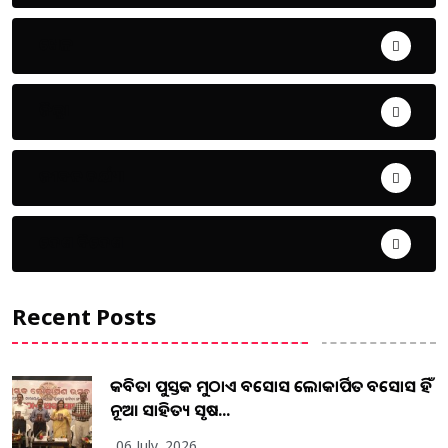
ଖେଳ
ଜିଲ୍ଲା
ଜୀବନ ଚର୍ଯ୍ୟା
ଦେଶ ବିଦେଶ
Recent Posts
କବିତା ପୁସ୍ତକ ମୁଠାଏ ଅବସୋସ ଲୋକାର୍ପିତ ଅବସୋସ ହିଁ
ନୂଆ ସାହିତ୍ୟ ସୃଷ...
06 July, 2026