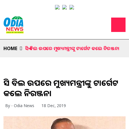
HOME
ସିଏଏ ବିଲ ଉପରେ ମୁଖ୍ୟମନ୍ତ୍ରୀଙ୍କୁ ଟାର୍ଗେଟ କଲେ ନିରଞ୍ଜନ।
ସିଏଏ ବିଲ ଉପରେ ମୁଖ୍ୟମନ୍ତ୍ରୀଙ୍କୁ ଟାର୍ଗେଟ
କଲେ ନିରଞ୍ଜନ।
By - Odia News
18 Dec, 2019