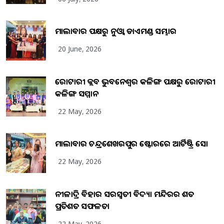
ମାଲାବାର ପକ୍ଷରୁ ନୁଓ୍ବା ଡାଏମଣ୍ଡ ସମ୍ଭାର
20 June, 2026
ରୋଟାରୀ କ୍ଲବ ଭୁବନେଶ୍ୱର କଳିଙ୍ଗ ପକ୍ଷରୁ ରୋଟାରୀ
କଳିଙ୍ଗ ସମ୍ମାନ
22 May, 2026
ମାଲାବାର ଚନ୍ଦ୍ରଶେଖରପୁର ଷ୍ଟୋରରେ ଆର୍ଟିଷ୍ଟ୍ରି ସୋ
22 May, 2026
ନୀଳାଦ୍ରି ବିହାର ସରସ୍ୱତୀ ବିଦ୍ୟା ମନ୍ଦିରର ଶତ
ପ୍ରତିଶତ ସଫଳତା
22 May, 2026