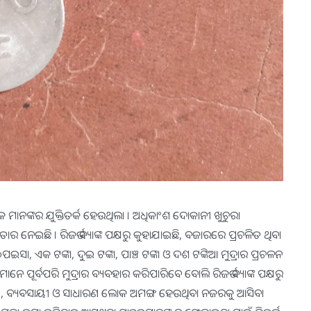
ାହକ ମାନଙ୍କର ଯୁକ୍ତିତର୍କ ହେଉଥିଲା । ଅଧିକାଂଶ ଦୋକାନୀ ଖୁଚୁରା
ାର ନେଇଛି । ରିଜର୍ଭ ବ୍ୟାଙ୍କ ପକ୍ଷରୁ କୁହାଯାଇଛି, ବଜାରରେ ପ୍ରଚଳିତ ଥିବା
 ୫୦ପଇସା, ଏକ ଟଙ୍କା, ଦୁଇ ଟଙ୍କା, ପାଞ୍ଚ ଟଙ୍କା ଓ ଦଶ ଟଙ୍କିଆ ମୁଦ୍ରାର ପ୍ରଚଳନ
ୂର୍ବପରି ମୁଦ୍ରାର ବ୍ୟବହାର କରିପାରିବେ ବୋଲି ରିଜର୍ଭ ବ୍ୟାଙ୍କ ପକ୍ଷରୁ
ାନୀ, ବ୍ୟବସାୟୀ ଓ ସାଧାରଣ ଲୋକ ଅମଙ୍ଗ ହେଉଥିବା ନଜରକୁ ଆସିବା