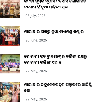
କବିତା ପୁସ୍ତକ ମୁଠାଏ ଅବସୋସ ଲୋକାର୍ପିତ
ଅବସୋସ ହିଁ ନୂଆ ସାହିତ୍ୟ ସୃଷ...
06 July, 2026
ମାଲାବାର ପକ୍ଷରୁ ନୁଓ୍ବା ଡାଏମଣ୍ଡ ସମ୍ଭାର
20 June, 2026
ରୋଟାରୀ କ୍ଲବ ଭୁବନେଶ୍ୱର କଳିଙ୍ଗ ପକ୍ଷରୁ
ରୋଟାରୀ କଳିଙ୍ଗ ସମ୍ମାନ
22 May, 2026
ମାଲାବାର ଚନ୍ଦ୍ରଶେଖରପୁର ଷ୍ଟୋରରେ ଆର୍ଟିଷ୍ଟ୍ରି
ସୋ
22 May, 2026