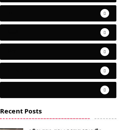
ଅପରାଧ
ଖେଳ
ଜିଲ୍ଲା
ଜୀବନ ଚର୍ଯ୍ୟା
ଦେଶ ବିଦେଶ
Recent Posts