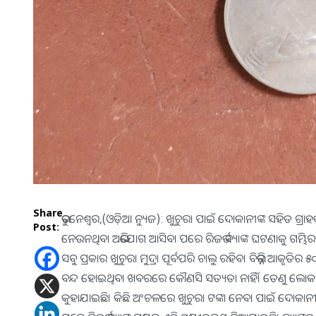
Share
ଭୁବନେଶ୍ୱର,(ଓଡ଼ିଆ ନ୍ୟୁଜ): ଖୁଚୁରା ପାଇଁ ଦୋକାନୀଙ୍କ ସହିତ ଗ୍ର
Post:
ନେଉନଥିବା ଅଭିଯୋଗ ଆସିବା ପରେ ରିଜର୍ଭ ବ୍ୟାଙ୍କ ଘଟଣାକୁ ଗମ୍ଭିରତ
ସବୁ ପ୍ରକାର ଖୁଚୁରା ମୁଦ୍ରା ପୂର୍ବପରି ଚାଲୁ ରହିବ। ବିଭିନ୍ନ ଆକୃତିର
ବନ୍ଦ ହୋଇଥିବା ଖବରରେ କୌଣସି ସତ୍ୟତା ନାହିଁ। ତେଣୁ ଲୋକମାନେ ପ
କୁହାଯାଇଛି। କିଛି ଅଂଚଳରେ ଖୁଚୁରା ଟଙ୍କା ନେବା ପାଇଁ ଦୋକ