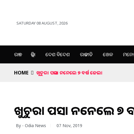
SATURDAY 08 AUGUST, 2026
ରାଜ୍ୟ
ଜିଲ୍ଲା
ଦେଶ ବିଦେଶ
ରାଜନୀତି
ଖେଳ
ମନୋର
HOME
ଖୁଚୁରା ପଇସା ନନେଲେ ୭ ବର୍ଷ ଜେଲ।
ଖୁଚୁରା ପଇସା ନନେଲେ ୭ ବ
By - Odia News
07 Nov, 2019