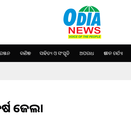
ଞ୍ଜନ
ବାଣିଜ୍ୟ
ସାହିତ୍ୟ ଓ ସଂସ୍କୃତି
ଅପରାଧ
ଜୀବନ ଚର୍ଯ୍ୟା
ର୍ଷ ଜେଲ।