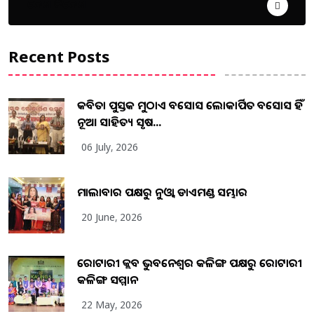
ଦେଶ ବିଦେଶ
Recent Posts
କବିତା ପୁସ୍ତକ ମୁଠାଏ ଅବସୋସ ଲୋକାର୍ପିତ ଅବସୋସ ହିଁ
ନୂଆ ସାହିତ୍ୟ ସୃଷ...
06 July, 2026
ମାଲାବାର ପକ୍ଷରୁ ନୁଓ୍ବା ଡାଏମଣ୍ଡ ସମ୍ଭାର
20 June, 2026
ରୋଟାରୀ କ୍ଲବ ଭୁବନେଶ୍ୱର କଳିଙ୍ଗ ପକ୍ଷରୁ ରୋଟାରୀ
କଳିଙ୍ଗ ସମ୍ମାନ
22 May, 2026