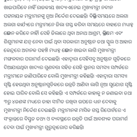
ଖାଇପାରିବେ ନାହିଁ ରାଜକୀୟ ଖାଦ୍ୟ।ଏନେଇ ମୁଖ୍ୟମନ୍ତ୍ରୀ ନବୀନ
ପଟ୍ଟନାୟକ ମନ୍ତ୍ରୀମାନଙ୍କୁ ନୂଆ ନିର୍ଦ୍ଦେଶ ଦେଇଛନ୍ତି। ବିଭିନ୍ନ ସମୟରେ ଅଲଗା
ଅଲଗା କାର୍ଯ୍ୟରେ ମନ୍ତ୍ରୀମାନେ ଜିଲା ଗସ୍ତ କରିବା ସମୟରେ ବାହାରେ ମଧ୍ୟାହ୍ନ
ଭୋଜନ କରିବେ ନାହିଁ। ସେହି ଜିଲାରେ ଥିବା ଅନାଥ ଆଶ୍ରମ, ଭିନ୍ନକ୍ଷମ ଏବଂ
ଶିଶୁମାନଙ୍କ ଯତ୍ନ ନେବା ପାଇଁ ଥିବା ସରକାରୀ ଅନୁଷ୍ଠାନ ତଥା ସ୍କୁଲ ଓ ଆହାର
କେନ୍ଦ୍ରରେ ଅଚାନକ ପହଞ୍ଚି ମଧ୍ୟାହ୍ନ ଭୋଜନ ଖାଇବା ଲାଗି ମୁଖ୍ୟମନ୍ତ୍ରୀ
ମଙ୍ଗଳବାର ପରାମର୍ଶ ଦେଇଛନ୍ତି। ଏହାଦ୍ୱାରା ସେହିସବୁ ଅନୁଷ୍ଠାନ ଗୁଡ଼ିକରେ
ଦିଆଯାଉଥିବା ଖାଦ୍ୟର ଗୁଣବତ୍ତା ସହିତ ସେହି ସ୍ଥାନର ସମସ୍ୟା ସମ୍ପର୍କରେ
ମନ୍ତ୍ରୀମାନେ ଜାଣିପାରିବେ ବୋଲି ମୁଖ୍ୟମନ୍ତ୍ରୀ କହିଛନ୍ତି। ଏହାଦ୍ୱାରା ସମସ୍ୟା
ସୃଷ୍ଟି ହେଉଥିବା ଅନୁଷ୍ଠାନଗୁଡିକରେ ଉନ୍ନତି ଆଣିବା ଲାଗି ନୂଆ ସୁଯୋଗ ସୃଷ୍ଟି
ହୋଇ ପାରିବ ବୋଲି ସେ କହିଛନ୍ତି। ଏ ସମ୍ପର୍କରେ କାହାକୁ ନ ଜଣାଇବା ତଥା
୩ରୁ ୪ଜଣଙ୍କ ମଧ୍ୟରେ ତାହା ସୀମିତ ରଖିବା ଉପରେ ଧ୍ୟାନ ଦେବାକୁ
ମୁଖ୍ୟମନ୍ତ୍ରୀ ନିର୍ଦ୍ଦେଶ ଦେଇଛନ୍ତି। ମନ୍ତ୍ରୀମାନଙ୍କ ମାସିକ ଗସ୍ତ ରିପୋର୍ଟରେ ଏ
ସଂକ୍ରାନ୍ତରେ ବିସ୍ତୃତ ତଥ୍ୟ ଓ ବ୍ୟବସ୍ଥାରେ ଉନ୍ନତି ପାଇଁ ଆବଶ୍ୟକ ପରାମର୍ଶ
ଦେବା ପାଇଁ ମୁଖ୍ୟମନ୍ତ୍ରୀ ଗୁରୁତ୍ୱାରୋପ କରିଛନ୍ତି।