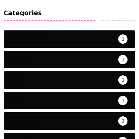
Categories
Uncategorized
ଅପରାଧ
ଖେଳ
ଜିଲ୍ଲା
ଜୀବନ ଚର୍ଯ୍ୟା