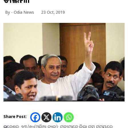
By - Odia News
23 Oct, 2019
Share Post:
ଭୁବନେଶ୍ୱର, ୨୩/୧୦(ଓଡ଼ିଆ ନ୍ୟୁଜ): ମନ୍ତ୍ରୀମାନେ ଜିଲ୍ଲା ଗ୍ରସ୍ତ ସମୟରେ