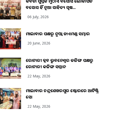
କବିତା ପୁସ୍ତକ ମୁଠାଏ ଅବସୋସ ଲୋକାର୍ପିତ
ଅବସୋସ ହିଁ ନୂଆ ସାହିତ୍ୟ ସୃଷ...
06 July, 2026
ମାଲାବାର ପକ୍ଷରୁ ନୁଓ୍ବା ଡାଏମଣ୍ଡ ସମ୍ଭାର
20 June, 2026
ରୋଟାରୀ କ୍ଲବ ଭୁବନେଶ୍ୱର କଳିଙ୍ଗ ପକ୍ଷରୁ
ରୋଟାରୀ କଳିଙ୍ଗ ସମ୍ମାନ
22 May, 2026
ମାଲାବାର ଚନ୍ଦ୍ରଶେଖରପୁର ଷ୍ଟୋରରେ ଆର୍ଟିଷ୍ଟ୍ରି
ସୋ
22 May, 2026