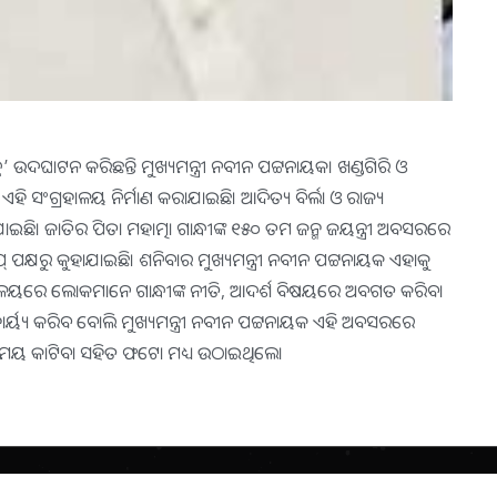
୍ଦ୍ର’ ଉଦଘାଟନ କରିଛନ୍ତି ମୁଖ୍ୟମନ୍ତ୍ରୀ ନବୀନ ପଟ୍ଟନାୟକ। ଖଣ୍ଡଗିରି ଓ
ି ସଂଗ୍ରହାଳୟ ନିର୍ମାଣ କରାଯାଇଛି। ଆଦିତ୍ୟ ବିର୍ଲା ଓ ରାଜ୍ୟ
ଛି। ଜାତିର ପିତା ମହାତ୍ମା ଗାନ୍ଧୀଙ୍କ ୧୫୦ ତମ ଜନ୍ମ ଜୟନ୍ତ୍ରୀ ଅବସରରେ
ୁପ୍ ପକ୍ଷରୁ କୁହାଯାଇଛି। ଶନିବାର ମୁଖ୍ୟମନ୍ତ୍ରୀ ନବୀନ ପଟ୍ଟନାୟକ ଏହାକୁ
ହାଳୟରେ ଲୋକମାନେ ଗାନ୍ଧୀଙ୍କ ନୀତି, ଆଦର୍ଶ ବିଷୟରେ ଅବଗତ କରିବା
ର୍ୟ୍ୟ କରିବ ବୋଲି ମୁଖ୍ୟମନ୍ତ୍ରୀ ନବୀନ ପଟ୍ଟନାୟକ ଏହି ଅବସରରେ
 କିଛି ସମୟ କାଟିବା ସହିତ ଫଟୋ ମଧ୍ୟ ଉଠାଇଥିଲେ।