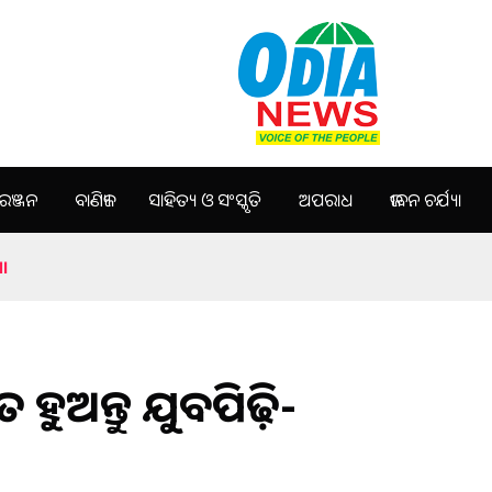
ଞ୍ଜନ
ବାଣିଜ୍ୟ
ସାହିତ୍ୟ ଓ ସଂସ୍କୃତି
ଅପରାଧ
ଜୀବନ ଚର୍ଯ୍ୟା
ୀ।
ତ ହୁଅନ୍ତୁ ଯୁବପିଢ଼ି-