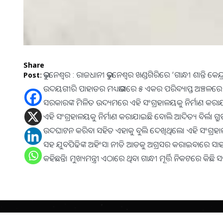
Share
ଭୁବନେଶ୍ବର : ରାଜଧାନୀ ଭୁବନେଶ୍ୱର ଖଣ୍ଡଗିରିରେ ‘ଗାନ୍ଧୀ ଶାନ୍ତି କେନ
Post:
ଉଦୟଗୀରି ପାହାଡର ମଧ୍ୟଭାଗରେ ୫ ଏକର ପରିବ୍ୟାପ୍ତ ଅଞ୍ଚଳରେ ଏହ
ସରକାରଙ୍କ ମିଳିତ ଉଦ୍ୟମରେ ଏହି ସଂଗ୍ରହାଳୟକୁ ନିର୍ମାଣ କରାଯାଇ
ଏହି ସଂଗ୍ରହାଳୟକୁ ନିର୍ମାଣ କରାଯାଇଛି ବୋଲି ଆଦିତ୍ୟ ବିର୍ଲା ଗ୍ର
ଉଦଘାଟନ କରିବା ସହିତ ଏହାକୁ ବୁଲି ଦେଖିଥିଲେ। ଏହି ସଂଗ୍ର
ସହ ଯୁବପିଢିଙ୍କ ଅହିଂସା ନୀତି ଆଡକୁ ଅଗ୍ରସର କରାଇବାରେ ସାହା
କହିଛନ୍ତି। ମୁଖ୍ୟମନ୍ତ୍ରୀ ଏଠାରେ ଥିବା ଗାନ୍ଧୀ ମୂର୍ତ୍ତି ନିକଟରେ
Copyright
2026
BrandingKaro.com
. All Rights Reserved.