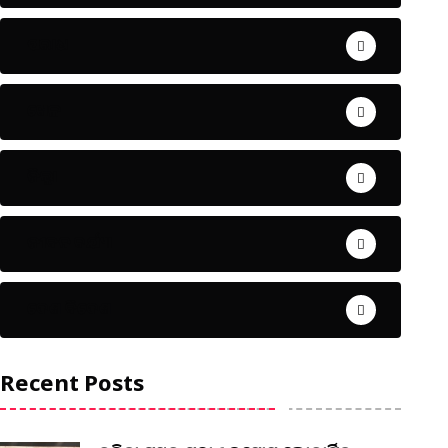
ଅପରାଧ
ଖେଳ
ଜିଲ୍ଲା
ଜୀବନ ଚର୍ଯ୍ୟା
ଦେଶ ବିଦେଶ
Recent Posts