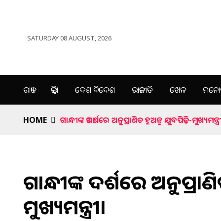
SATURDAY 08 AUGUST, 2026
ରାଜ୍ୟ
ଜିଲ୍ଲା
ଦେଶ ବିଦେଶ
ରାଜନୀତି
ଖେଳ
ମନୋର
HOME
ଗାନ୍ଧୀଙ୍କ ଆଦର୍ଶରେ ଅନୁପ୍ରାଣିତ ହୁଅନ୍ତୁ ଯୁବପିଢ଼ି-ମୁଖ୍ୟମନ୍ତ୍ର
ଗାନ୍ଧୀଙ୍କ ଆଦର୍ଶରେ ଅନୁପ୍ରାଣି
ମୁଖ୍ୟମନ୍ତ୍ରୀ।