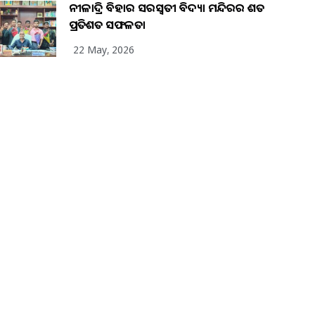
ନୀଳାଦ୍ରି ବିହାର ସରସ୍ୱତୀ ବିଦ୍ୟା ମନ୍ଦିରର ଶତ
ପ୍ରତିଶତ ସଫଳତା
22 May, 2026