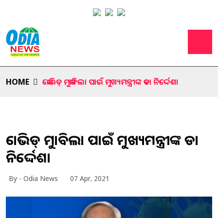
HOME
କୋଭିଡ୍ ମୁକାବିଲା ପାଇଁ ମୁଖ୍ୟମନ୍ତ୍ରୀଙ୍କ କଡା ନିର୍ଦ୍ଦେଶ।
କୋଭିଡ୍ ମୁକାବିଲା ପାଇଁ ମୁଖ୍ୟମନ୍ତ୍ରୀଙ୍କ କଡା
ନିର୍ଦ୍ଦେଶ।
By - Odia News
07 Apr, 2021