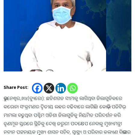
Share Post:
ଭୁବନେଶ୍ୱର,୬।୪(ବ୍ୟୁରୋ): ଛତିଶଗଡ ସୀମାକୁ ଲାଗିଥିବା ଜିଲାଗୁଡିକରେ
କରୋନା ସଂକ୍ରମଣର ଦ୍ୱିତୀୟ ଲହର ବଢିବାରେ ଲାଗିଛି। କୋଭିଡ୍‌ ପଜିଟିଭ୍‌
ମାମଲା ବଢୁଥିବା ପଶ୍ଚିମ ଓଡିଶା ଜିଲାଗୁଡିକୁ ନିୟମିତ ପରିଦର୍ଶନ କରି
ତୃଣମୂଳ ସ୍ତରରେ ସ୍ଥିତିକୁ ଦେଖି ଜରୁରୀ ପଦକ୍ଷେପ ନେବାକୁ ମୁଖ୍ୟମନ୍ତ୍ରୀ
ନବୀନ ପଟ୍ଟନାୟକ ମୁଖ୍ୟ ଶାସନ ସଚିବ, ସ୍ବାସ୍ଥ୍ୟ ଓ ପରିବାର କଲ୍ୟାଣ ବିଭାଗର