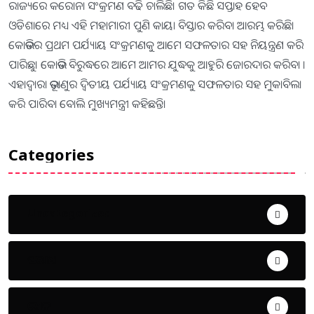
ରାଜ୍ୟରେ କରୋନା ସଂକ୍ରମଣ ବଢି ଚାଲିଛି। ଗତ କିଛି ସପ୍ତାହ ହେବ
ଓଡିଶାରେ ମଧ୍ୟ ଏହି ମହାମାରୀ ପୁଣି କାୟା ବିସ୍ତାର କରିବା ଆରମ୍ଭ କରିଛି।
କୋଭିଡର ପ୍ରଥମ ପର୍ଯ୍ୟାୟ ସଂକ୍ରମଣକୁ ଆମେ ସଫଳତାର ସହ ନିୟନ୍ତ୍ରଣ କରି
ପାରିଛୁ। କୋଭିଡ ବିରୁଦ୍ଧରେ ଆମେ ଆମର ଯୁଦ୍ଧକୁ ଆହୁରି ଜୋରଦାର କରିବା ।
ଏହାଦ୍ୱାରା ଭୂତାଣୁର ଦ୍ୱିତୀୟ ପର୍ଯ୍ୟାୟ ସଂକ୍ରମଣକୁ ସଫଳତାର ସହ ମୁକାବିଲା
କରି ପାରିବା ବୋଲି ମୁଖ୍ୟମନ୍ତ୍ରୀ କହିଛନ୍ତି।
Categories
Uncategorized
ଅପରାଧ
ଖେଳ