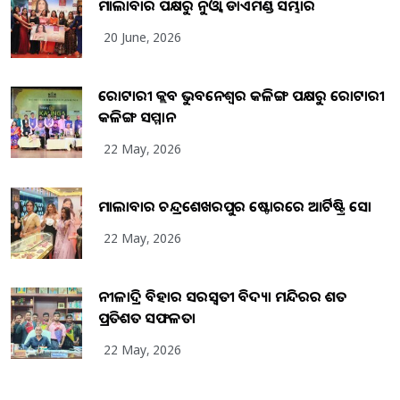
ମାଲାବାର ପକ୍ଷରୁ ନୁଓ୍ବା ଡାଏମଣ୍ଡ ସମ୍ଭାର
20 June, 2026
ରୋଟାରୀ କ୍ଲବ ଭୁବନେଶ୍ୱର କଳିଙ୍ଗ ପକ୍ଷରୁ ରୋଟାରୀ
କଳିଙ୍ଗ ସମ୍ମାନ
22 May, 2026
ମାଲାବାର ଚନ୍ଦ୍ରଶେଖରପୁର ଷ୍ଟୋରରେ ଆର୍ଟିଷ୍ଟ୍ରି ସୋ
22 May, 2026
ନୀଳାଦ୍ରି ବିହାର ସରସ୍ୱତୀ ବିଦ୍ୟା ମନ୍ଦିରର ଶତ
ପ୍ରତିଶତ ସଫଳତା
22 May, 2026