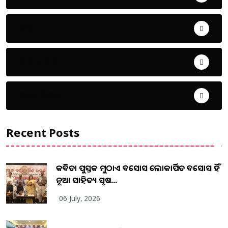
ଜିଲ୍ଲା
ଜୀବନ ଚର୍ଯ୍ୟା
ଦେଶ ବିଦେଶ
Recent Posts
କବିତା ପୁସ୍ତକ ମୁଠାଏ ଅବସୋସ ଲୋକାର୍ପିତ ଅବସୋସ ହିଁ
ନୂଆ ସାହିତ୍ୟ ସୃଷ...
06 July, 2026