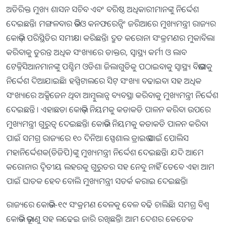
ଅତିରିକ୍ତ ମୁଖ୍ୟ ଶାସନ ସଚିବ ଏବଂ ବରିଷ୍ଠ ଅଧିକାରୀମାନଙ୍କୁ ନିର୍ଦ୍ଦେଶ
ଦେଇଛନ୍ତି। ମଙ୍ଗଳବାର ଭିଡିଓ କନଫରେନ୍ସିଂ ଜରିଆରେ ମୁଖ୍ୟମନ୍ତ୍ରୀ ରାଜ୍ୟର
କୋଭିଡ୍‌ ପରିସ୍ଥିତିର ସମୀକ୍ଷା କରିଛନ୍ତି। ଦ୍ରୁତ କରୋନା ସଂକ୍ରମଣର ମୁକାବିଲା
କରିବାକୁ ତୁରନ୍ତ ଅଧିକ ସଂଖ୍ୟାରେ ଡାକ୍ତର, ସ୍ବାସ୍ଥ୍ୟ କର୍ମୀ ଓ ଲାବ
ଟେକ୍ନିସିଆନମାନଙ୍କୁ ପଶ୍ଚିମ ଓଡିଶା ଜିଲାଗୁଡିକୁ ପଠାଇବାକୁ ସ୍ବାସ୍ଥ୍ୟ ବିଭାଗକୁ
ନିର୍ଦ୍ଦେଶ ଦିଆଯାଇଛି। ହସ୍ପିଟାଲରେ ସିଟ୍‌ ସଂଖ୍ୟା ବଢାଇବା ସହ ଅଧିକ
ସଂଖ୍ୟାରେ ଅକ୍ସିଜେନ ଥିବା ଆମ୍ବୁଲାନ୍ସ ବ୍ୟବସ୍ଥା କରିବାକୁ ମୁଖ୍ୟମନ୍ତ୍ରୀ ନିର୍ଦ୍ଦେଶ
ଦେଇଛନ୍ତି । ଏହାଛଡା କୋଭିଡ୍‌ ନିୟମକୁ କଡାକଡି ପାଳନ କରିବା ଉପରେ
ମୁଖ୍ୟମନ୍ତ୍ରୀ ଗୁରୁତ୍ୱ ଦେଇଛନ୍ତି। କୋଭିଡ ନିୟମକୁ କଡାକଡି ପାଳନ କରିବା
ପାଇଁ ସମଗ୍ର ରାଜ୍ୟରେ ୧୦ ଦିନିଆ ସ୍ପେଶାଲ ଡ୍ରାଇଭ ପାଇଁ ପୋଲିସ
ମହାନିର୍ଦ୍ଦେଶକ(ଡିଜିପି)ଙ୍କୁ ମୁଖ୍ୟମନ୍ତ୍ରୀ ନିର୍ଦ୍ଦେଶ ଦେଇଛନ୍ତି। ଯଦି ଆମେ
କରୋନାର ଦ୍ୱିତୀୟ ଲହରକୁ ଗୁରୁତର ସହ ନେବୁ ନାହିଁ ତେବେ ଏହା ଆମ
ପାଇଁ ଘାତକ ହେବ ବୋଲି ମୁଖ୍ୟମନ୍ତ୍ରୀ ସତର୍କ କରାଇ ଦେଇଛନ୍ତି।
ରାଜ୍ୟରେ କୋଭିଡ-୧୯ ସଂକ୍ରମଣ ବେଳକୁ ବେଳ ବଢି ଚାଲିଛି। ସମଗ୍ର ବିଶ୍ୱ
କୋଭିଡ ଭୂତାଣୁ ସହ ଲଢେଇ ଜାରି ରଖିଛନ୍ତିି। ଆମ ଦେଶର କେତେକ