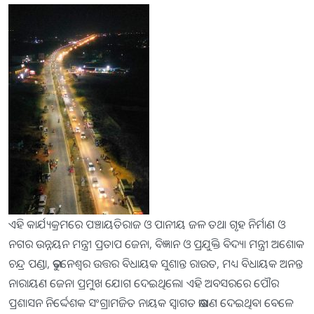
ଏହି କାର୍ଯ୍ୟକ୍ରମରେ ପଞ୍ଚାୟତିରାଜ ଓ ପାନୀୟ ଜଳ ତଥା ଗୃହ ନିର୍ମାଣ ଓ
ନଗର ଉନ୍ନୟନ ମନ୍ତ୍ରୀ ପ୍ରତାପ ଜେନା, ବିଜ୍ଞାନ ଓ ପ୍ରଯୁକ୍ତି ବିଦ୍ୟା ମନ୍ତ୍ରୀ ଅଶୋକ
ଚନ୍ଦ୍ର ପଣ୍ଡା, ଭୁବନେଶ୍ୱର ଉତ୍ତର ବିଧାୟକ ସୁଶାନ୍ତ ରାଉତ, ମଧ୍ୟ ବିଧାୟକ ଅନନ୍ତ
ନାରାୟଣ ଜେନା ପ୍ରମୁଖ ଯୋଗ ଦେଇଥିଲେ। ଏହି ଅବସରରେ ପୌର
ପ୍ରଶାସନ ନିର୍ଦ୍ଦେଶକ ସଂଗ୍ରାମଜିତ ନାୟକ ସ୍ବାଗତ ଭାଷଣ ଦେଇଥିବା ବେଳେ