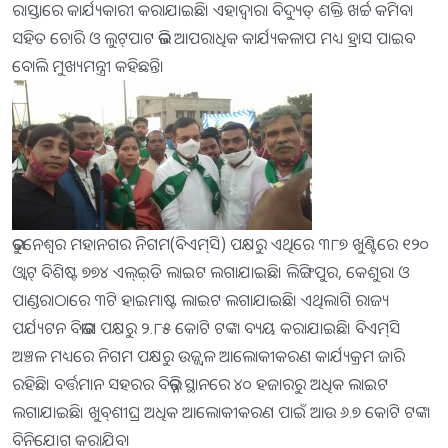
ରାସ୍ତାରେ କାର୍ଯ୍ୟକାରୀ କରାଯାଇଛି। ଏହାଦ୍ୱାରା ବିଦ୍ୟୁତ୍‌ ଶକ୍ତି ଖର୍ଚ୍ଚ କମିବା
ସହିତ ଚୋରି ଓ ଲୁଟ୍‌ପାଟ ଭଳି ଆପରାଧିକ କାର୍ଯ୍ୟକଳାପ ମଧ୍ୟ ହ୍ରାସ ପାଇବ
ବୋଲି ମୁଖ୍ୟମନ୍ତ୍ରୀ କହିଛନ୍ତି।
ଭୁବନେଶ୍ୱର ମହାନଗର ନିଗମ(ବିଏମ୍‌ସି) ପକ୍ଷରୁ ଏଥିରେ ୩୮୭ ଖୁଣ୍ଟିରେ ୧୨୦
ଓ୍ବାଟ୍‌ ବିଶିଷ୍ଟ ୭୭୪ ଏଲ୍‌ଇ଼ଡି ଲାଇଟ ଲଗାଯାଇଛି। ଲିଙ୍ଗିପୁର, କେଶୁରା ଓ
ପାଣ୍ଡରାଠାରେ ୩ଟି ହାଇମାଷ୍ଟ ଲାଇଟ ଲଗାଯାଇଛି। ଏଥିଲାଗି ରାଜ୍ୟ
ପର୍ଯ୍ୟଟନ ବିଭାଗ ପକ୍ଷରୁ ୨.୮୫ କୋଟି ଟଙ୍କା ବ୍ୟୟ କରାଯାଇଛି। ବିଏମ୍‌ସି
ଅଞ୍ଚଳ ମଧ୍ୟରେ ନିଗମ ପକ୍ଷରୁ ଉଜ୍ଜ୍ୱଳ ଆଲୋକୀକରଣ କାର୍ଯ୍ୟକ୍ରମ ଜାରି
ରହିଛି। ବର୍ତ୍ତମାନ ସହରର ବିଭିନ୍ନ ସ୍ଥାନରେ ୪୦ ହଜାରରୁ ଅଧିକ ଲାଇଟ
ଲଗାଯାଇଛି। ଖୁବ୍‌ଶୀଘ୍ର ଅଧିକ ଆଲୋକୀକରଣ ପାଇଁ ଆଉ ୬.୭ କୋଟି ଟଙ୍କା
ବିନିଯୋଗ କରାଯିବ।