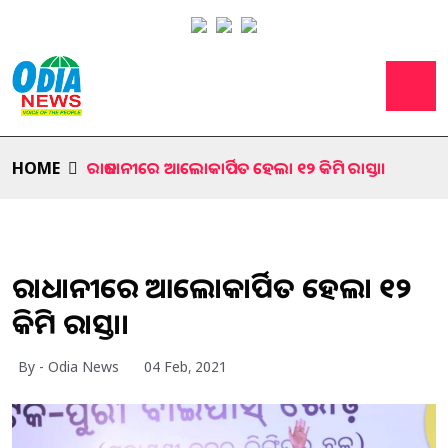
HOME
ରାଜଧାନୀରେ ଆଲୋକାର୍ପିତ ହେଲା ୧୨ କିମି ରାସ୍ତା।
ରାଜଧାନୀରେ ଆଲୋକାର୍ପିତ ହେଲା ୧୨
କିମି ରାସ୍ତା।
By - Odia News
04 Feb, 2021