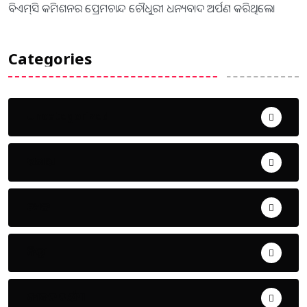
ବିଏମ୍‌ସି କମିଶନର ପ୍ରେମଚାନ୍ଦ ଚୌଧୁରୀ ଧନ୍ୟବାଦ ଅର୍ପଣ କରିଥିଲେ।
Categories
Uncategorized
ଅପରାଧ
ଖେଳ
ଜିଲ୍ଲା
ଜୀବନ ଚର୍ଯ୍ୟା