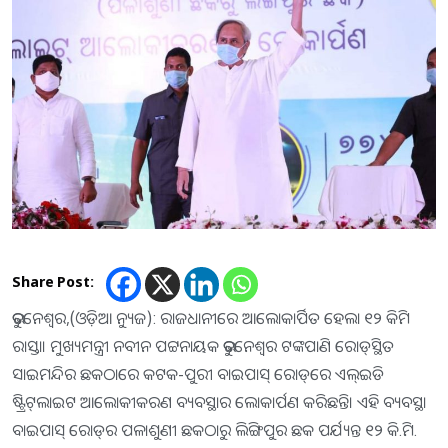
Share Post:
ଭୁବନେଶ୍ୱର,(ଓଡ଼ିଆ ନ୍ୟୁଜ): ରାଜଧାନୀରେ ଆଲୋକାର୍ପିତ ହେଲା ୧୨ କିମି
ରାସ୍ତା। ମୁଖ୍ୟମନ୍ତ୍ରୀ ନବୀନ ପଟ୍ଟନାୟକ ଭୁବନେଶ୍ୱର ଟଙ୍କପାଣି ରୋଡ୍‌ସ୍ଥିତ
ସାଇମନ୍ଦିର ଛକଠାରେ କଟକ-ପୁରୀ ବାଇପାସ୍‌ ରୋଡ୍‌ରେ ଏଲ୍‌ଇଡି
ଷ୍ଟ୍ରିଟ୍‌ଲାଇଟ ଆଲୋକୀକରଣ ବ୍ୟବସ୍ଥାର ଲୋକାର୍ପଣ କରିଛନ୍ତି। ଏହି ବ୍ୟବସ୍ଥା
ବାଇପାସ୍‌ ରୋଡ୍‌ର ପଳାଶୁଣୀ ଛକଠାରୁ ଲିଙ୍ଗିପୁର ଛକ ପର୍ଯ୍ୟନ୍ତ ୧୨ କି.ମି.