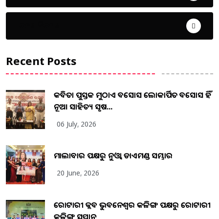
ଦେଶ ବିଦେଶ
Recent Posts
କବିତା ପୁସ୍ତକ ମୁଠାଏ ଅବସୋସ ଲୋକାର୍ପିତ ଅବସୋସ ହିଁ
ନୂଆ ସାହିତ୍ୟ ସୃଷ...
06 July, 2026
ମାଲାବାର ପକ୍ଷରୁ ନୁଓ୍ବା ଡାଏମଣ୍ଡ ସମ୍ଭାର
20 June, 2026
ରୋଟାରୀ କ୍ଲବ ଭୁବନେଶ୍ୱର କଳିଙ୍ଗ ପକ୍ଷରୁ ରୋଟାରୀ
କଳିଙ୍ଗ ସମ୍ମାନ