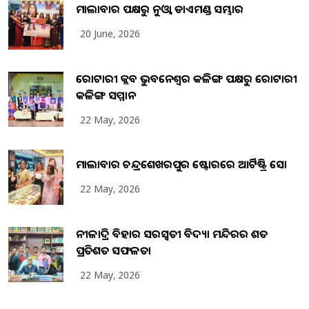
ମାଲାବାର ପକ୍ଷରୁ ନୁଓ୍ବା ଡାଏମଣ୍ଡ ସମ୍ଭାର
20 June, 2026
ରୋଟାରୀ କ୍ଲବ ଭୁବନେଶ୍ୱର କଳିଙ୍ଗ ପକ୍ଷରୁ ରୋଟାରୀ
କଳିଙ୍ଗ ସମ୍ମାନ
22 May, 2026
ମାଲାବାର ଚନ୍ଦ୍ରଶେଖରପୁର ଷ୍ଟୋରରେ ଆର୍ଟିଷ୍ଟ୍ରି ସୋ
22 May, 2026
ନୀଳାଦ୍ରି ବିହାର ସରସ୍ୱତୀ ବିଦ୍ୟା ମନ୍ଦିରର ଶତ
ପ୍ରତିଶତ ସଫଳତା
22 May, 2026