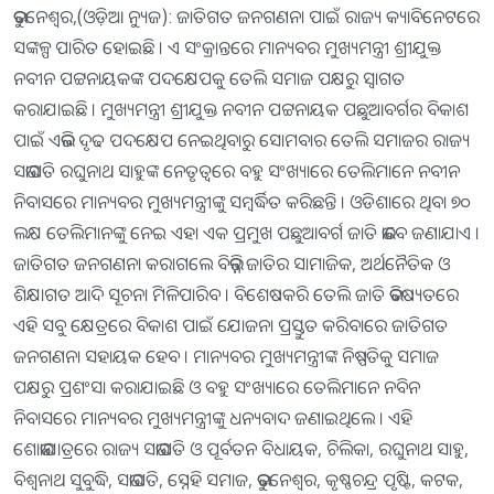
ଭୁବନେଶ୍ୱର,(ଓଡ଼ିଆ ନ୍ୟୁଜ): ଜାତିଗତ ଜନଗଣନା ପାଇଁ ରାଜ୍ୟ କ୍ୟାବିନେଟରେ
ସଙ୍କଳ୍ପ ପାରିତ ହୋଇଛି । ଏ ସଂକ୍ରାନ୍ତରେ ମାନ୍ୟବର ମୁଖ୍ୟମନ୍ତ୍ରୀ ଶ୍ରୀଯୁକ୍ତ
ନବୀନ ପଟ୍ଟନାୟକଙ୍କ ପଦକ୍ଷେପକୁ ତେଲି ସମାଜ ପକ୍ଷରୁ ସ୍ୱାଗତ
କରାଯାଇଛି । ମୁଖ୍ୟମନ୍ତ୍ରୀ ଶ୍ରୀଯୁକ୍ତ ନବୀନ ପଟ୍ଟନାୟକ ପଛୁଆବର୍ଗର ବିକାଶ
ପାଇଁ ଏଭଳି ଦୃଢ ପଦକ୍ଷେପ ନେଇଥିବାରୁ ସୋମବାର ତେଲି ସମାଜର ରାଜ୍ୟ
ସଭାପତି ରଘୁନାଥ ସାହୁଙ୍କ ନେତୃତ୍ୱରେ ବହୁ ସଂଖ୍ୟାରେ ତେଲିମାନେ ନବୀନ
ନିବାସରେ ମାନ୍ୟବର ମୁଖ୍ୟମନ୍ତ୍ରୀଙ୍କୁ ସମ୍ବର୍ଦ୍ଧିତ କରିଛନ୍ତି । ଓଡିଶାରେ ଥିବା ୭୦
ଲକ୍ଷ ତେଲିମାନଙ୍କୁ ନେଇ ଏହା ଏକ ପ୍ରମୁଖ ପଛୁଆବର୍ଗ ଜାତି ଭାବେ ଜଣାଯାଏ ।
ଜାତିଗତ ଜନଗଣନା କରାଗଲେ ବିଭିନ୍ନ ଜାତିର ସାମାଜିକ, ଅର୍ଥନୈତିକ ଓ
ଶିକ୍ଷାଗତ ଆଦି ସୂଚନା ମିଳିପାରିବ । ବିଶେଷକରି ତେଲି ଜାତି ଭବିଷ୍ୟତରେ
ଏହି ସବୁ କ୍ଷେତ୍ରରେ ବିକାଶ ପାଇଁ ଯୋଜନା ପ୍ରସ୍ତୁତ କରିବାରେ ଜାତିଗତ
ଜନଗଣନା ସହାୟକ ହେବ । ମାନ୍ୟବର ମୁଖ୍ୟମନ୍ତ୍ରୀଙ୍କ ନିଷ୍ପତିକୁ ସମାଜ
ପକ୍ଷରୁ ପ୍ରଶଂସା କରାଯାଇଛି ଓ ବହୁ ସଂଖ୍ୟାରେ ତେଲିମାନେ ନବିନ
ନିବାସରେ ମାନ୍ୟବର ମୁଖ୍ୟମନ୍ତ୍ରୀଙ୍କୁ ଧନ୍ୟବାଦ ଜଣାଇଥିଲେ । ଏହି
ଶୋଭାଯାତ୍ରରେ ରାଜ୍ୟ ସଭାପତି ଓ ପୂର୍ବତନ ବିଧାୟକ, ଚିଲିକା, ରଘୁନାଥ ସାହୁ,
ବିଶ୍ୱନାଥ ସୁବୁଦ୍ଧି, ସଭାପତି, ସ୍ନେହି ସମାଜ, ଭୁବନେଶ୍ୱର, କୃଷ୍ଣଚନ୍ଦ୍ର ପୃଷ୍ଟି, କଟକ,