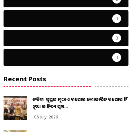
ଜିଲ୍ଲା
ଜୀବନ ଚର୍ଯ୍ୟା
ଦେଶ ବିଦେଶ
Recent Posts
କବିତା ପୁସ୍ତକ ମୁଠାଏ ଅବସୋସ ଲୋକାର୍ପିତ ଅବସୋସ ହିଁ
ନୂଆ ସାହିତ୍ୟ ସୃଷ...
06 July, 2026