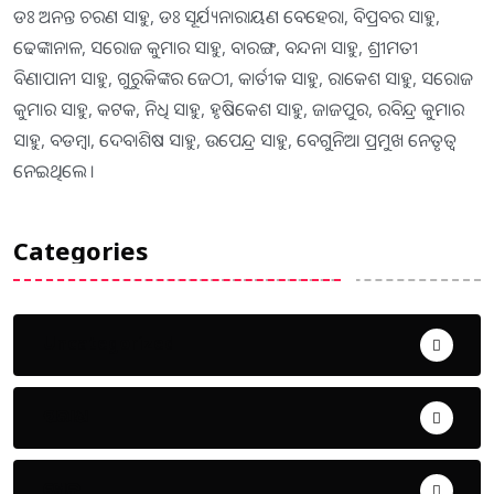
ଡଃ ଅନନ୍ତ ଚରଣ ସାହୁ, ଡଃ ସୂର୍ଯ୍ୟନାରାୟଣ ବେହେରା, ବିପ୍ରବର ସାହୁ,
ଢେଙ୍କାନାଳ, ସରୋଜ କୁମାର ସାହୁ, ବାରଙ୍ଗ, ବନ୍ଦନା ସାହୁ, ଶ୍ରୀମତୀ
ବିଣାପାନୀ ସାହୁ, ଗୁରୁକିଙ୍କର ଜେଠୀ, କାର୍ତୀକ ସାହୁ, ରାକେଶ ସାହୁ, ସରୋଜ
କୁମାର ସାହୁ, କଟକ, ନିଧି ସାହୁ, ହୃଷିକେଶ ସାହୁ, ଜାଜପୁର, ରବିନ୍ଦ୍ର କୁମାର
ସାହୁ, ବଡମ୍ବା, ଦେବାଶିଷ ସାହୁ, ଉପେନ୍ଦ୍ର ସାହୁ, ବେଗୁନିଆ ପ୍ରମୁଖ ନେତୃତ୍ୱ
ନେଇଥିଲେ ।
Categories
Uncategorized
ଅପରାଧ
ଖେଳ