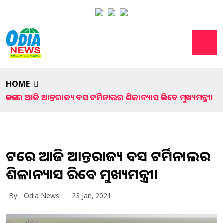
HOME
କଟକରେ ଆଜି ଆନ୍ତରାଜ୍ୟ ବସ ଟର୍ମିନାଲର ଶିଳାନ୍ୟାସ କରିବେ ମୁଖ୍ୟମନ୍ତ୍ରୀ।
କଟକରେ ଆଜି ଆନ୍ତରାଜ୍ୟ ବସ ଟର୍ମିନାଲର
ଶିଳାନ୍ୟାସ କରିବେ ମୁଖ୍ୟମନ୍ତ୍ରୀ।
By - Odia News
23 Jan, 2021