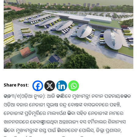
Share Post:
କଟକ,୨୩/୧(ଓଡ଼ିଆ ନ୍ୟୁଜ): ଆଜି କଟକ ଯିବେ ମୁଖ୍ୟମନ୍ତ୍ରୀ ନବୀନ ପଟ୍ଟନାୟକ । କଟକ
ଓଡ଼ିଆ ବଜାର ନେତାଜୀ ସୁଭାଷ ଚନ୍ଦ୍ର ବୋଷଙ୍କ ବାସଭବନରେ ପହଞ୍ଚି,
ନେତାଜୀଙ୍କ ପ୍ରତିମୂର୍ତ୍ତିରେ ମାଲ୍ୟାର୍ପଣ କରିବା ସହିତ ନେତାଜୀଙ୍କ ନାମରେ
ଖାନନଗରରେ ହେବାକୁ ଯାଉଥିବା ଅନ୍ତଃରାଜ୍ୟ ବସ ଟର୍ମିନାଲର ଶିଳାନ୍ୟାସ
କରିବେ। ମୁଖ୍ୟମନ୍ତ୍ରୀଙ୍କ ଗସ୍ତ ପାଇଁ କମିଶନରେଟ ପୋଲିସ, ଜିଲ୍ଲା ପ୍ରଶାସନ,