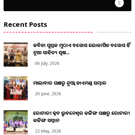
ଦେଶ ବିଦେଶ
Recent Posts
କବିତା ପୁସ୍ତକ ମୁଠାଏ ଅବସୋସ ଲୋକାର୍ପିତ ଅବସୋସ ହିଁ
ନୂଆ ସାହିତ୍ୟ ସୃଷ...
06 July, 2026
ମାଲାବାର ପକ୍ଷରୁ ନୁଓ୍ବା ଡାଏମଣ୍ଡ ସମ୍ଭାର
20 June, 2026
ରୋଟାରୀ କ୍ଲବ ଭୁବନେଶ୍ୱର କଳିଙ୍ଗ ପକ୍ଷରୁ ରୋଟାରୀ
କଳିଙ୍ଗ ସମ୍ମାନ
22 May, 2026