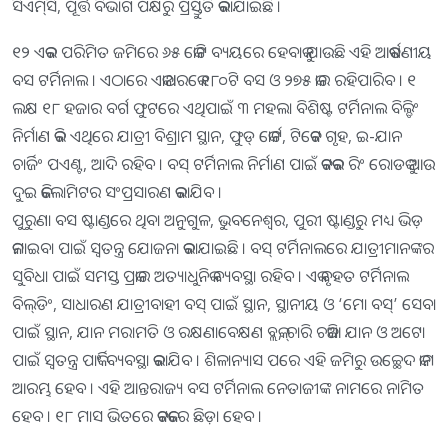
ସିଏମ୍‌ସି, ପୂର୍ତ୍ତ ବିଭାଗ ପକ୍ଷରୁ ପ୍ରସ୍ତୁତି କରାଯାଇଛି ।
୧୨ ଏକର ପରିମିତ ଜମିରେ ୬୫ କୋଟି ବ୍ୟୟରେ ହେବାକୁ ଯାଉଛି ଏହି ଆକର୍ଷଣୀୟ
ବସ ଟର୍ମିନାଲ । ଏଠାରେ ଏକାଥରକେ ୧୮୦ଟି ବସ ଓ ୨୭୫ କାର ରହିପାରିବ । ୧
ଲକ୍ଷ ୧୮ ହଜାର ବର୍ଗ ଫୁଟରେ ଏଥିପାଇଁ ୩ ମହଲା ବିଶିଷ୍ଟ ଟର୍ମିନାଲ ବିଲ୍ଡିଂ
ନିର୍ମାଣ କରି ଏଥିରେ ଯାତ୍ରୀ ବିଶ୍ରାମ ସ୍ଥାନ, ଫୁଡ୍‌ କୋର୍ଟ, ଟିକେଟ ଗୃହ, ଇ-ଯାନ
ଚାର୍ଜିଂ ପଏଣ୍ଟ, ଆଦି ରହିବ । ବସ୍ ଟର୍ମିନାଲ ନିର୍ମାଣ ପାଇଁ କଟକର ରିଂ ରୋଡକୁ ଆଉ
ଦୁଇ କିଲୋମିଟର ସଂପ୍ରସାରଣ କରାଯିବ ।
ପୁରୁଣା ବସ ଷ୍ଟାଣ୍ଡରେ ଥିବା ଅନୁଗୁଳ, ଭୁବନେଶ୍ବର, ପୁରୀ ଷ୍ଟାଣ୍ଡରୁ ମଧ୍ୟ ଭିଡ଼
କମାଇବା ପାଇଁ ସ୍ବତନ୍ତ୍ର ଯୋଜନା କରାଯାଇଛି । ବସ୍‌ ଟର୍ମିନାଲରେ ଯାତ୍ରୀମାନଙ୍କର
ସୁବିଧା ପାଇଁ ସମସ୍ତ ପ୍ରକାର ଅତ୍ୟାଧୁନିକ ବ୍ୟବସ୍ଥା ରହିବ । ଏକ ବୃହତ ଟର୍ମିନାଲ
ବିଲ୍‌ଡିଂ, ସାଧାରଣ ଯାତ୍ରୀବାହୀ ବସ୍‌ ପାଇଁ ସ୍ଥାନ, ସ୍ଥାନୀୟ ଓ ‘ମୋ ବସ୍‌’ ସେବା
ପାଇଁ ସ୍ଥାନ, ଯାନ ମରାମତି ଓ ରକ୍ଷଣାବେକ୍ଷଣ ବ୍ଲକ୍‌, ଚାରି ଚକିଆ ଯାନ ଓ ଅଟୋ
ପାଇଁ ସ୍ୱତନ୍ତ୍ର ପାର୍କିଂ ବ୍ୟବସ୍ଥା କରାଯିବ । ଶିଳାନ୍ୟାସ ପରେ ଏହି ଜମିରୁ ଉଚ୍ଛେଦ କାମ
ଆରମ୍ଭ ହେବ । ଏହି ଆନ୍ତରାଜ୍ୟ ବସ ଟର୍ମିନାଲ ନେତାଜୀଙ୍କ ନାମରେ ନାମିତ
ହେବ । ୧୮ ମାସ ଭିତରେ କଟକରେ ଛିଡ଼ା ହେବ ।