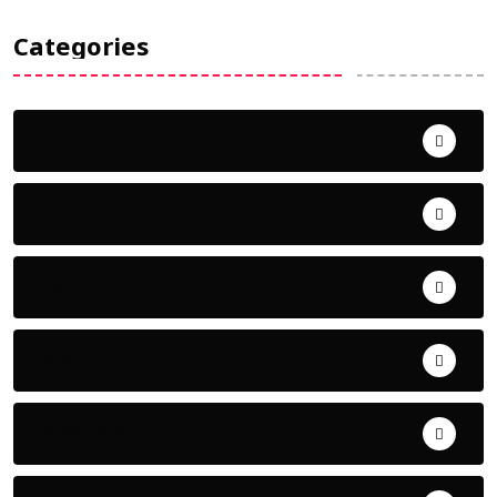
Categories
Uncategorized
ଅପରାଧ
ଖେଳ
ଜିଲ୍ଲା
ଜୀବନ ଚର୍ଯ୍ୟା