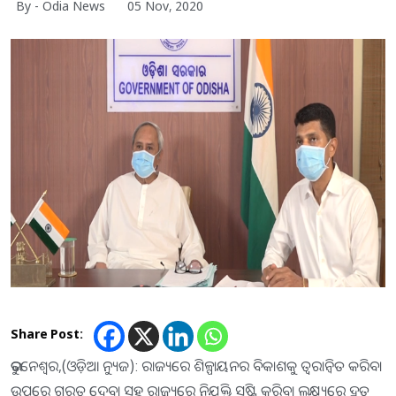
By - Odia News
05 Nov, 2020
Share Post:
ଭୁବନେଶ୍ୱର,(ଓଡ଼ିଆ ନ୍ୟୁଜ): ରାଜ୍ୟରେ ଶିଳ୍ପାୟନର ବିକାଶକୁ ତ୍ୱରାନ୍ୱିତ କରିବା
ଉପରେ ଗୁରୁତ୍ୱ ଦେବା ସହ ରାଜ୍ୟରେ ନିଯୁକ୍ତି ସୃଷ୍ଟି କରିବା ଲକ୍ଷ୍ୟରେ ଦ୍ରୁତ