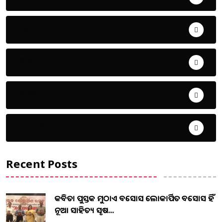
ଖେଳ
ଜିଲ୍ଲା
ଜୀବନ ଚର୍ଯ୍ୟା
ଦେଶ ବିଦେଶ
Recent Posts
କବିତା ପୁସ୍ତକ ମୁଠାଏ ଅବସୋସ ଲୋକାର୍ପିତ ଅବସୋସ ହିଁ
ନୂଆ ସାହିତ୍ୟ ସୃଷ...