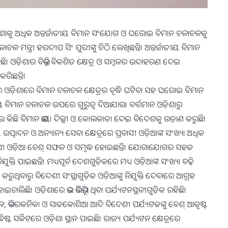
 ଓଡ଼ିଶାକୁ ଅଧିକ ଅନ୍ତର୍ଜାତୀୟ ବିମାନ ସଂଯୋଗ ଓ ଘରୋଇ ବିମାନ ଚଳାଚଳକୁ
ମନ୍ତ୍ରୀ ହରଦୀପ ସିଂ ପୁରୀଙ୍କୁ ଚିଠି ଲେଖିଛନ୍ତି। ଅନ୍ତର୍ଜାତୀୟ ବିମାନ
ି। ଓଡ଼ିଶାର ବିଭିନ୍ନ ବିକଶିତ କ୍ଷେତ୍ର ଓ ସମ୍ବଳର ଉଦାହରଣ ଦେଇ
କରିଛନ୍ତି।
ଧ୍ୟରେ ଓଡ଼ିଶାରେ ବିମାନ ଚଳାଚଳ କ୍ଷେତ୍ରର ବୃଦ୍ଧି ଘଟିବା ସହ ଘରୋଇ ବିମାନ
 ବିମାନ ଚଳାଚଳ ଉପରେ ଗୁରୁତ୍ୱ ଦିଆଯାଉ। ବର୍ତ୍ତମାନ ଓଡ଼ିଶାରୁ
 କିଛି ବିମାନ ଭାୟା ଦିଲ୍ଲୀ ଓ କୋଲକାତା ଦେଇ ବିଦେଶକୁ ଉଡ଼ାଣ କରୁଛି।
ଉତ୍ପାଦନ ଓ ଅନ୍ୟାନ୍ୟ ସେବା କ୍ଷେତ୍ରରେ ପ୍ରବାସୀ ଓଡ଼ିଆଙ୍କ ସଂଖ୍ୟା ଅଧିକ
ାସୀ ଓଡ଼ିଆ ବେଶ୍‌ ସଫଳ ଓ ସମୃଦ୍ଧ ହୋଇଛନ୍ତି। ଯୋଗାଯୋଗର ସହଜ
ତି ପାଇଛନ୍ତି। ମଧ୍ୟପୂର୍ବ ଦେଶଗୁଡ଼ିକରେ ମଧ୍ୟ ଓଡ଼ିଆଙ୍କ ସଂଖ୍ୟା ବଢ଼ି
 କରୁଥିବାରୁ ବିଦେଶୀ ସଂସ୍ଥାଗୁଡ଼ିକ ଓଡ଼ିଆଙ୍କୁ ନିଯୁକ୍ତି ଦେବାରେ ଆଗ୍ରହ
ୋଇଚାଲିଛି। ଓଡ଼ିଶାରେ ଭଲ ଭିତ୍ତିଭୂମି ଥିବା ପର୍ଯ୍ୟଟନସ୍ଥଳୀଗୁଡ଼ିକ ରହିଛି।
ାଳ, ଭିତରକନିକା ଓ ସାତକୋଶିଆ ଆଦି ବିଦେଶୀ ପର୍ଯ୍ୟଟକଙ୍କୁ ବେଶ୍‌ ଆକୃଷ୍ଟ
ଧିଷ୍ଟ ସର୍କିଟରେ ଓଡ଼ିଶା ସ୍ଥାନ ପାଇଛି। ରାଜ୍ୟ ପର୍ଯ୍ୟଟନ କ୍ଷେତ୍ରରେ