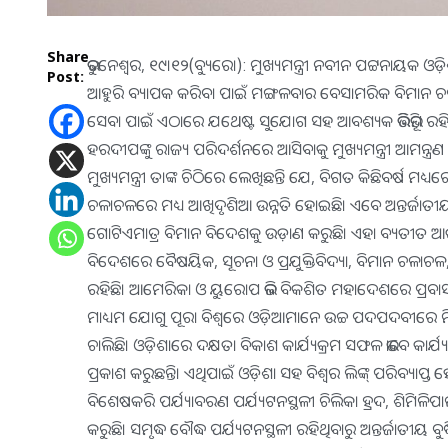
Share
ଭୁବନେଶ୍ୱର, ୧୯।୧୨(ବ୍ୟୁରୋ): ମୁଖ୍ୟମନ୍ତ୍ରୀ ନବୀନ ପଟ୍ଟନାୟକ
Post:
ଆହୁରି ବ୍ୟାପକ କରିବା ପାଇଁ ମଙ୍ଗଳବାର ବେସାମରିକ ବିମାନ ଚଳାଚଳ 
ସେବା ପାଇଁ ଏଠାରେ ଯଥେଷ୍ଟ ସୁଯୋଗ ସହ ଆବଶ୍ୟକ ଭିତ୍ତିଭୂମି ରହିଛ
ହରଦୀପଙ୍କୁ ରାଜ୍ୟ ପରିଦର୍ଶନରେ ଆସିବାକୁ ମୁଖ୍ୟମନ୍ତ୍ରୀ ଆମନ୍ତ୍ରଣ 
ମୁଖ୍ୟମନ୍ତ୍ରୀ ତାଙ୍କ ଚିଠିରେ ଲେଖିଛନ୍ତି ଯେ, ବିଗତ କିଛିବର୍ଷ ମ
ଚଳାଚଳରେ ମଧ୍ୟ ଆଖିଦୃଶିଆ ଉନ୍ନତି ହୋଇଛି। ଏବେ ଅନ୍ତର୍ଜାତୀୟ
ଗୋଟିଏମାତ୍ର ବିମାନ ବିଦେଶକୁ ଉଡ଼ାଣ କରୁଛି। ଏହା ବ୍ୟତୀତ ଆଉ
ବିଦେଶରେ ବୈଷୟିକ, ସୂଚନା ଓ ପ୍ରଯୁକ୍ତିବିଦ୍ୟା, ବିମାନ ଚଳାଚଳ, 
ରହିଛି। ଆମେରିକା ଓ ୟୁରୋପ ଭଳି ବିକଶିତ ମହାଦେଶରେ ପ୍ରବ
ମାଧ୍ୟମ ଯୋଗୁ ପୂରା ବିଶ୍ୱରେ ଓଡ଼ିଆମାନେ ଉଚ୍ଚ ପଦପଦବୀରେ ନିଯୁକ୍
ଚାଲିଛି। ଓଡ଼ିଶାରେ ଦକ୍ଷତା ବିକାଶ କାର୍ଯ୍ୟକ୍ରମ ସଫଳ ଭାବେ କାର୍ଯ୍ୟ
ପ୍ରକାଶ କରୁଛନ୍ତି। ଏଥିପାଇଁ ଓଡ଼ିଶା ସହ ବିଶ୍ୱର ଲିଙ୍କ୍‌ ପରିବ୍ୟାପ୍ତ ହ
ବିଶେଷକରି ପର୍ଯ୍ୟାବରଣ ପର୍ଯ୍ୟଟନସ୍ଥଳୀ ଚିଲିକା ହ୍ରଦ, ଶିମିଳିପ
କରୁଛି। ସମୃଦ୍ଧ ବୌଦ୍ଧ ପର୍ଯ୍ୟଟନସ୍ଥଳୀ ରହିଥିବାରୁ ଅନ୍ତର୍ଜାତୀୟ ବୁଦ୍