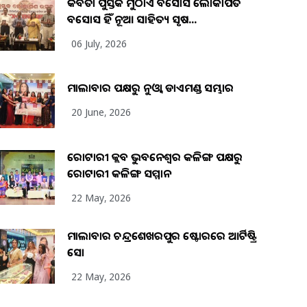
କବିତା ପୁସ୍ତକ ମୁଠାଏ ଅବସୋସ ଲୋକାର୍ପିତ
ଅବସୋସ ହିଁ ନୂଆ ସାହିତ୍ୟ ସୃଷ...
06 July, 2026
ମାଲାବାର ପକ୍ଷରୁ ନୁଓ୍ବା ଡାଏମଣ୍ଡ ସମ୍ଭାର
20 June, 2026
ରୋଟାରୀ କ୍ଲବ ଭୁବନେଶ୍ୱର କଳିଙ୍ଗ ପକ୍ଷରୁ
ରୋଟାରୀ କଳିଙ୍ଗ ସମ୍ମାନ
22 May, 2026
ମାଲାବାର ଚନ୍ଦ୍ରଶେଖରପୁର ଷ୍ଟୋରରେ ଆର୍ଟିଷ୍ଟ୍ରି
ସୋ
22 May, 2026