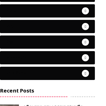
ଅପରାଧ
ଖେଳ
ଜିଲ୍ଲା
ଜୀବନ ଚର୍ଯ୍ୟା
ଦେଶ ବିଦେଶ
Recent Posts