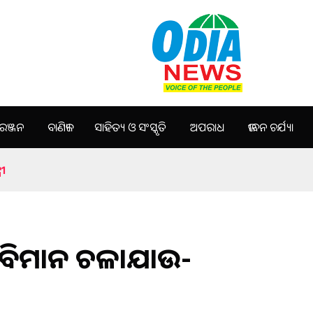
ଞ୍ଜନ
ବାଣିଜ୍ୟ
ସାହିତ୍ୟ ଓ ସଂସ୍କୃତି
ଅପରାଧ
ଜୀବନ ଚର୍ଯ୍ୟା
ରୀ
ିକ ବିମାନ ଚଳାଯାଉ-