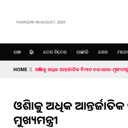
THURSDAY 06 AUGUST, 2026
ରାଜ୍ୟ
ଜିଲ୍ଲା
ଦେଶ ବିଦେଶ
ରାଜନୀତି
ଖେଳ
ମନୋର
HOME
ଓଡିଶାକୁ ଅଧିକ ଆନ୍ତର୍ଜାତିକ ବିମାନ ଚଳାଯାଉ-ମୁଖ୍ୟମନ୍ତ୍
ଓଡିଶାକୁ ଅଧିକ ଆନ୍ତର୍ଜାତ
ମୁଖ୍ୟମନ୍ତ୍ରୀ