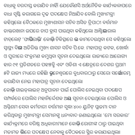
ବାଧାକୁ ବରଦାସ୍ତ କରାଯିବ ନାହିଁ। ଯେକୌଣସି ଅର୍ଥନୈତିକ କାର୍ଯ୍ୟକଳାପରେ
ବାଧା ସୃଷ୍ଟି କରାଗଲେ ଦୃଢ ପଦକ୍ଷେପ ନିଆଯିବ ବୋଲି ମୁଖ୍ୟମନ୍ତ୍ରୀ
କହିଥିଲେ। ବୈଠକରେ ମୁଖ୍ୟଶାସନ ସଚିବ ଅସିତ ତ୍ରିପାଠୀ ବର୍ତ୍ତମାନ
ଡାକ୍ତରଖାନା ଉପରେ ଚାପ ହ୍ରାସ ପାଉଥିବା କହିଥିଲେ। ଆଣ୍ଟିଭାଇରାଲ
ଟାବ୍‌ଲେଟ୍‌ ‘ଫାଭିପିରାଭିର୍‌’ କୋଭିଡ୍‌ ଚିକିତ୍ସାରେ ଭଲ କାମଦେଉଥିବା ସେ କହିଥିଲେ।
ସ୍ବାସ୍ଥ୍ୟ ବିଭାଗ ଅତିରିକ୍ତ ମୁଖ୍ୟ ଶାସନ ସଚିବ ପି.କେ. ମହାପାତ୍ର କଟକ, ଖୋର୍ଦ୍ଧା
ଓ ପୁରୀରେ ସଂକ୍ରମଣ କମୁଥିବା ସୂଚନା ଦେଇଥିଲେ। ରାଜ୍ୟରେ ଆରୋଗ୍ୟ
ହାର ୯୧ ପ୍ରତିଶତରେ ପହଞ୍ଚତ୍ଛି ଏବଂ ଓଡିଶା ଏ କ୍ଷେତ୍ରରେ ଦେଶର ପ୍ରଥମ
୫ଟି ରାଜ୍ୟ ମଧ୍ୟରେ ରହିଛି। ଭୁବନେଶ୍ବରରେ ବୁଧବାରଠାରୁ ସେରୋ ସର୍ଭେ ଆରମ୍ଭ
କରାଯିବା ନେଇ ମହାପାତ୍ର ସୂଚନା ଦେଇଥିଲେ।
କୋଭିଡ୍‌ ଗାଇଡ୍‌ଲାଇନ୍‌ ଅନୁପାଳନ ପାଇଁ ପୋଲିସ ନେଇଥିବା ପଦକ୍ଷେପ
ସମ୍ପର୍କରେ ପୋଲିସ ମହାନିର୍ଦ୍ଦେଶକ ଅଭୟ ସୂଚନା ଦେଇଥିଲେ। ପୋଲିସ ଓ
ଅଗ୍ନିଶମ ସେବା କର୍ମଚାରୀ ବର୍ତ୍ତମାନ ସୁଦ୍ଧା ୪୦୦ ୟୁନିଟ୍‌ ପ୍ଲାଜମା ଦାନ
କରିଥିବାରୁ ମୁଖ୍ୟମନ୍ତ୍ରୀ ସେମାନଙ୍କୁ ଧନ୍ୟବାଦ ଜଣାଇଥିଲେ। ‘ମୋ ସରକାର’
କାର୍ଯ୍ୟକ୍ରମରେ ବରିଷ୍ଠ ଅଧିକାରୀମାନେ କୋଭିଡ୍‌ ରୋଗୀଙ୍କ ଠାରୁ ପାଇଥିବା
ମତାମତ ଭିତ୍ତିରେ ପଦକ୍ଷେପ ନେବାକୁ ବୈଠକରେ ସ୍ଥିର କରାଯାଇଥିଲା।