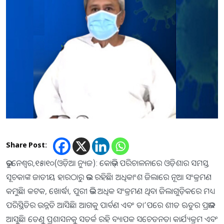
Share Post:
ଭୁବନେଶ୍ୱର,୧୫ା୧୦(ଓଡ଼ିଆ ନ୍ୟୁଜ): କୋଭିଡ୍‌ ପରିଚାଳନାରେ ଓଡ଼ିଶାର ସମସ୍ତ
ସୂଚକାଙ୍କ ଜାତୀୟ ହାରଠାରୁ ଭଲ ରହିଛି। ଅଧିକାଂଶ ଜିଲାରେ ନୂଆ ସଂକ୍ରମଣ
କମୁଛି। କଟକ, ଖୋର୍ଦ୍ଧା, ପୁରୀ ଭଳି ଅଧିକ ସଂକ୍ରମଣ ଥିବା ଜିଲାଗୁଡ଼ିକରେ ମଧ୍ୟ
ପରିସ୍ଥିତିର ଉନ୍ନତି ଆସିଛି। ଆଗକୁ ପାର୍ବଣ ଏବଂ ତା’ପରେ ଶୀତ ଋତୁର ପ୍ରଭାବ
ଆସୁଛି। ତେଣୁ ପ୍ରଶାସନକୁ ସତର୍କ ରହି ବ୍ୟାପକ ସଚେତନତା କାର୍ଯ୍ୟକ୍ରମ ଏବଂ