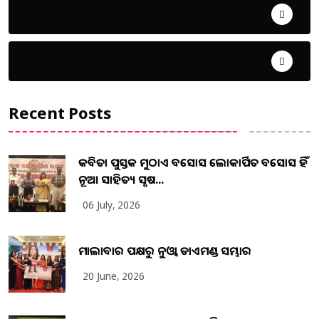
ଜୀବନ ଚର୍ଯ୍ୟା
ଦେଶ ବିଦେଶ
Recent Posts
କବିତା ପୁସ୍ତକ ମୁଠାଏ ଅବସୋସ ଲୋକାର୍ପିତ ଅବସୋସ ହିଁ
ନୂଆ ସାହିତ୍ୟ ସୃଷ...
06 July, 2026
ମାଲାବାର ପକ୍ଷରୁ ନୁଓ୍ବା ଡାଏମଣ୍ଡ ସମ୍ଭାର
20 June, 2026