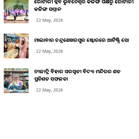
ରୋଟାରୀ କ୍ଲବ ଭୁବନେଶ୍ୱର କଳିଙ୍ଗ ପକ୍ଷରୁ ରୋଟାରୀ
କଳିଙ୍ଗ ସମ୍ମାନ
22 May, 2026
ମାଲାବାର ଚନ୍ଦ୍ରଶେଖରପୁର ଷ୍ଟୋରରେ ଆର୍ଟିଷ୍ଟ୍ରି ସୋ
22 May, 2026
ନୀଳାଦ୍ରି ବିହାର ସରସ୍ୱତୀ ବିଦ୍ୟା ମନ୍ଦିରର ଶତ
ପ୍ରତିଶତ ସଫଳତା
22 May, 2026
Copyright
2026
BrandingKaro.com
. All Rights Reserved.