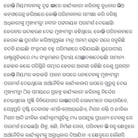
କୋଭିଡ୍‌ ନିୟମାବଳୀକୁ ଦୃଢ ଭାବରେ କାର୍ଯ୍ୟକାରୀ କରିବାକୁ ବୁଧବାର ଭିଡିଓ
କନ୍‌ଫରେନ୍ସ ଜରିଆରେ କୋଭିଡ୍‌ ପରିଚାଳନାର ସମୀକ୍ଷା କରି ବରିଷ୍ଠ
ଅଧିକାରୀଙ୍କୁ ମୁଖ୍ୟମନ୍ତ୍ରୀ ନବୀନ ପଟ୍ଟନାୟକ ପରାମର୍ଶ ଦେଇଛନ୍ତି।
କେରଳର ଉଦାହରଣ ଦେଇ ମୁଖ୍ୟମନ୍ତ୍ରୀ କହିଥିଲେ, କୋଭିଡ୍‌ ପରିଚାଳନାରେ
କେରଳ ଭଲ ପ୍ରଦର୍ଶନ କରିଆସୁଥିଲା। ମାତ୍ର ଓନାମ୍‌ ଉତ୍ସବ ପରେ ସବୁକିଛି
ବଦଳି ଯାଇଛି। ସଂକ୍ରମଣ ବହୁ ପରିମାଣରେ ବଢିଯାଇଛି। ୟୁରୋପୀୟ
ରାଷ୍ଟ୍ରଗୁଡ଼ିକରେ ମଧ୍ୟ ସଂକ୍ରମଣର ଦ୍ୱିତୀୟ ଓ୍ବେଭ୍‌ ଦେଖାଦେଇଛି। ସାମାନ୍ୟ
କୋହଳ କଲେ ପରିସ୍ଥିତି ଗମ୍ଭୀର ହେବାର ଆଶଙ୍କା ରହିଛି। ତେଣୁ ପ୍ରଶାସନ
କୋଭିଡ୍‌ ନିୟମର କଡ଼ାକଡ଼ି ପାଳନ ଉପରେ ଧ୍ୟାନଦେବାକୁ ମୁଖ୍ୟମନ୍ତ୍ରୀ
ପରାମର୍ଶ ଦେଇଥିଲେ। ଅର୍ଥନୈତିକ କାର୍ଯ୍ୟକଳାପ ଉପରେ ଗୁରୁତ୍ୱ ଦେଇ
ମୁଖ୍ୟମନ୍ତ୍ରୀ ଠିକ୍‌ ସମୟରେ ପ୍ରକଳ୍ପ କାର୍ଯ୍ୟକାରୀ କରିବାକୁ ନିର୍ଦ୍ଦେଶ
ଦେଇଥିଲେ। ପୁଞ୍ଜି ବିନିଯୋଗର ଲାଭ ଯେପରି ଲୋକମାନେ ପାଇପାରିବେ,
ସେଥିପ୍ରତି ଦୃଷ୍ଟି ଦେବାସହ ଏମ୍‌ଜିଏନ୍‌ଆର୍‌ଇଜିଏ, ମିଶନ ଶକ୍ତି ଓ ଜୀବିକା
ମିଶନ ଆଦି ଜୀବିକା କାର୍ଯ୍ୟକ୍ରମଗୁଡ଼ିକୁ ମଧ୍ୟ ଉପଯୁକ୍ତ ପ୍ରାଧାନ୍ୟ ଦେବାକୁ ସେ
ପରାମର୍ଶ ଦେଇଛନ୍ତି। ଶିଳ୍ପ, ଖଣି, ନିର୍ମାଣ ସେବା, ପରିବହନ ଭଳି ସବୁ କ୍ଷେତ୍ରରେ
ଅର୍ଥନୈତିକ କାର୍ଯ୍ୟକ୍ରମକୁ ଅଗ୍ରାଧିକାର ଦିଆଯିବ। ଏ କ୍ଷେତ୍ରରେ କୌଣସି