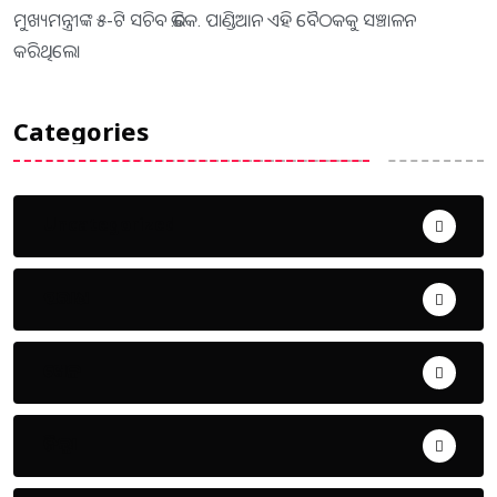
ମୁଖ୍ୟମନ୍ତ୍ରୀଙ୍କ ୫-ଟି ସଚିବ ଭି.କେ. ପାଣ୍ଡିଆନ ଏହି ବୈଠକକୁ ସଞ୍ଚାଳନ
କରିଥିଲେ।
Categories
Uncategorized
ଅପରାଧ
ଖେଳ
ଜିଲ୍ଲା