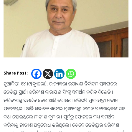
Share Post:
ନୂଆଦିଲ୍ଲୀ,୧୪ ।୯(ବ୍ୟୁରୋ): ରାଜ୍ୟସଭା ଉପାଧ୍ୟକ୍ଷ ନିର୍ବାଚନ ପ୍ରସଙ୍ଗରେ
ଜେଡିୟୁ ପ୍ରାର୍ଥୀ ହରିବଂଶ ନାରାୟଣ ସିଂଙ୍କୁ ସମର୍ଥନ କରିବ ବିଜେଡି ।
ହରିବଂଶଙ୍କୁ ସମର୍ଥନ ନେଇ ଆଜି ଘୋଷଣା କରିଛନ୍ତି ମୁଖ୍ୟମନ୍ତ୍ରୀ ନବୀନ
ପଟ୍ଟନାୟକ । ଆଜି ସକାଳେ ଏନେଇ ମୁଖ୍ୟମନ୍ତ୍ରୀ ନବୀନ ପଟ୍ଟନାୟକଙ୍କ ସହ
କଥା ହୋଇଥିଲେ ନୀତୀଶ କୁମାର । ପୂର୍ବରୁ ଫୋନରେ ମଧ୍ୟ ସମର୍ଥନ
କରିବାକୁ ନୀତୀଶ ଅନୁରୋଧ କରିଥିଲେ । ତେବେ ଜେଡିୟୁର ହରିବଂଶ