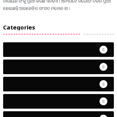
ନାରାୟଣ ସିଂଙ୍କୁ ପ୍ରାର୍ଥୀ କରିଛି ଏନଡିଏ । ଅନ୍ୟପଟେ ବିରୋଧୀ ଦଳର ପ୍ରାର୍ଥୀ
ହୋଇଛନ୍ତି ଆରଜେଡିର ସାଂସଦ ମନୋଜ ଝା ।
Categories
Uncategorized
ଅପରାଧ
ଖେଳ
ଜିଲ୍ଲା