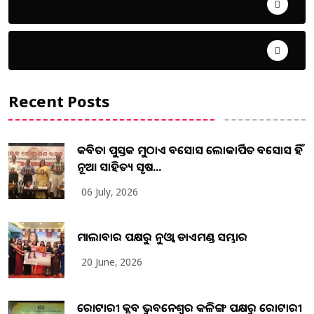
ଜୀବନ ଚର୍ଯ୍ୟା
ଦେଶ ବିଦେଶ
Recent Posts
କବିତା ପୁସ୍ତକ ମୁଠାଏ ଅବସୋସ ଲୋକାର୍ପିତ ଅବସୋସ ହିଁ
ନୂଆ ସାହିତ୍ୟ ସୃଷ...
06 July, 2026
ମାଲାବାର ପକ୍ଷରୁ ନୁଓ୍ବା ଡାଏମଣ୍ଡ ସମ୍ଭାର
20 June, 2026
ରୋଟାରୀ କ୍ଲବ ଭୁବନେଶ୍ୱର କଳିଙ୍ଗ ପକ୍ଷରୁ ରୋଟାରୀ