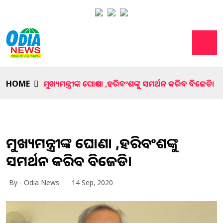
HOME
ମୁଖ୍ୟମନ୍ତ୍ରୀଙ୍କ ଘୋଷଣା ,ହରିବଂଶଙ୍କୁ ସମର୍ଥନ କରିବ ବିଜେଡି।
ମୁଖ୍ୟମନ୍ତ୍ରୀଙ୍କ ଘୋଷଣା ,ହରିବଂଶଙ୍କୁ
ସମର୍ଥନ କରିବ ବିଜେଡି।
By - Odia News
14 Sep, 2020