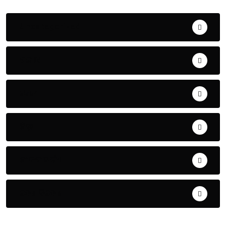
Uncategorized
ଅପରାଧ
ଖେଳ
ଜିଲ୍ଲା
ଜୀବନ ଚର୍ଯ୍ୟା
ଦେଶ ବିଦେଶ