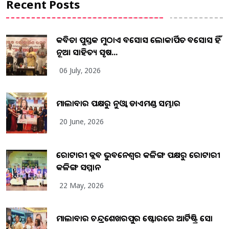
Recent Posts
କବିତା ପୁସ୍ତକ ମୁଠାଏ ଅବସୋସ ଲୋକାର୍ପିତ ଅବସୋସ ହିଁ
ନୂଆ ସାହିତ୍ୟ ସୃଷ...
06 July, 2026
ମାଲାବାର ପକ୍ଷରୁ ନୁଓ୍ବା ଡାଏମଣ୍ଡ ସମ୍ଭାର
20 June, 2026
ରୋଟାରୀ କ୍ଲବ ଭୁବନେଶ୍ୱର କଳିଙ୍ଗ ପକ୍ଷରୁ ରୋଟାରୀ
କଳିଙ୍ଗ ସମ୍ମାନ
22 May, 2026
ମାଲାବାର ଚନ୍ଦ୍ରଶେଖରପୁର ଷ୍ଟୋରରେ ଆର୍ଟିଷ୍ଟ୍ରି ସୋ