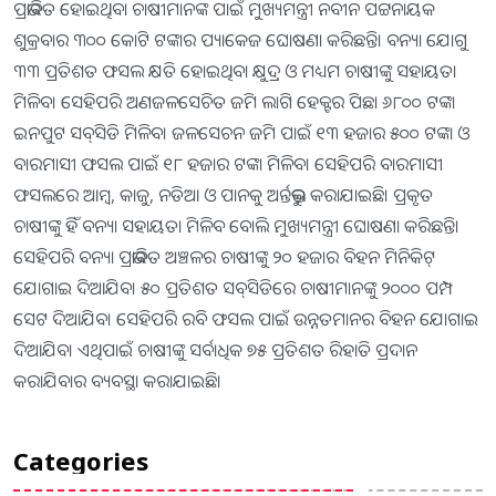
ପ୍ରଭାବିତ ହୋଇଥିବା ଚାଷୀମାନଙ୍କ ପାଇଁ ମୁଖ୍ୟମନ୍ତ୍ରୀ ନବୀନ ପଟ୍ଟନାୟକ
ଶୁକ୍ରବାର ୩୦୦ କୋଟି ଟଙ୍କାର ପ୍ୟାକେଜ ଘୋଷଣା କରିଛନ୍ତି। ବନ୍ୟା ଯୋଗୁ
୩୩ ପ୍ରତିଶତ ଫସଲ କ୍ଷତି ହୋଇଥିବା କ୍ଷୁଦ୍ର ଓ ମଧ୍ୟମ ଚାଷୀଙ୍କୁ ସହାୟତା
ମିଳିବ। ସେହିପରି ଅଣଜଳସେଚିତ ଜମି ଲାଗି ହେକ୍ଟର ପିଛା ୬୮୦୦ ଟଙ୍କା
ଇନପୁଟ ସବ୍‌ସିଡି ମିଳିବ। ଜଳସେଚନ ଜମି ପାଇଁ ୧୩ ହଜାର ୫୦୦ ଟଙ୍କା ଓ
ବାରମାସୀ ଫସଲ ପାଇଁ ୧୮ ହଜାର ଟଙ୍କା ମିଳିବ। ସେହିପରି ବାରମାସୀ
ଫସଲରେ ଆମ୍ବ, କାଜୁ, ନଡିଆ ଓ ପାନକୁ ଅର୍ନ୍ତଭୁକ୍ତ କରାଯାଇଛି। ପ୍ରକୃତ
ଚାଷୀଙ୍କୁ ହିଁ ବନ୍ୟା ସହାୟତା ମିଳିବ ବୋଲି ମୁଖ୍ୟମନ୍ତ୍ରୀ ଘୋଷଣା କରିଛନ୍ତି।
ସେହିପରି ବନ୍ୟା ପ୍ରଭାବିତ ଅଞ୍ଚଳର ଚାଷୀଙ୍କୁ ୨୦ ହଜାର ବିହନ ମିନିକିଟ୍‌
ଯୋଗାଇ ଦିଆଯିବ। ୫୦ ପ୍ରତିଶତ ସବ୍‌ସିଡିରେ ଚାଷୀମାନଙ୍କୁ ୨୦୦୦ ପମ୍ପ
ସେଟ ଦିଆଯିବ। ସେହିପରି ରବି ଫସଲ ପାଇଁ ଉନ୍ନତମାନର ବିହନ ଯୋଗାଇ
ଦିଆଯିବ। ଏଥିପାଇଁ ଚାଷୀଙ୍କୁ ସର୍ବାଧିକ ୭୫ ପ୍ରତିଶତ ରିହାତି ପ୍ରଦାନ
କରାଯିବାର ବ୍ୟବସ୍ଥା କରାଯାଇଛି।
Categories