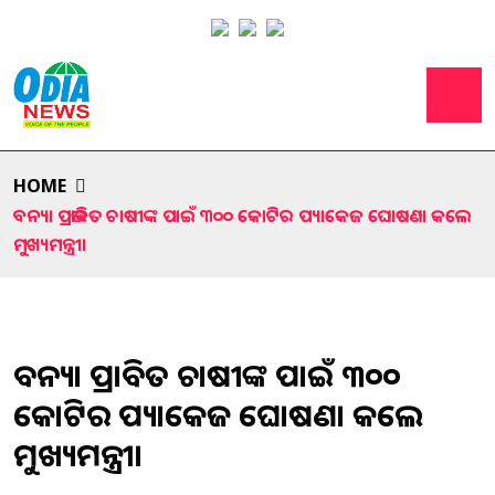
HOME
ବନ୍ୟା ପ୍ରଭାବିତ ଚାଷୀଙ୍କ ପାଇଁ ୩୦୦ କୋଟିର ପ୍ୟାକେଜ ଘୋଷଣା କଲେ
ମୁଖ୍ୟମନ୍ତ୍ରୀ।
ବନ୍ୟା ପ୍ରଭାବିତ ଚାଷୀଙ୍କ ପାଇଁ ୩୦୦
କୋଟିର ପ୍ୟାକେଜ ଘୋଷଣା କଲେ
ମୁଖ୍ୟମନ୍ତ୍ରୀ।