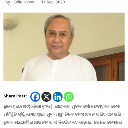
By - Odia News
11 Sep, 2020
Share Post:
ଭୁବନେଶ୍ୱର,୧୧।୯(ଓଡ଼ିଆ ନ୍ୟୁଜ): ରାଜ୍ୟରେ ପ୍ରବଳ ବର୍ଷା ହେବାଦ୍ବାରା ବନ୍ୟା
ପରିସ୍ଥିତି ସୃଷ୍ଟି ହୋଇଥିଲା। ମୁଖ୍ୟମନ୍ତ୍ରୀ ନିଜେ ବନ୍ୟା ଅଞ୍ଚଳ ପରିଦର୍ଶନ କରି
ତୁରନ୍ତ କ୍ଷୟକ୍ଷତିର ଆକଳନ ପାଇଁ ନିର୍ଦ୍ଦେଶ ଦେଇଥିଲେ। ତେବେ ବନ୍ୟାରେ