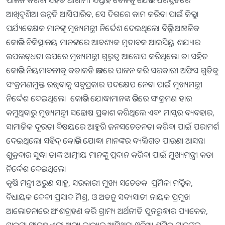
ପାଳନ କରିବା ସହିତ ଆଗାମୀ ସପ୍ତାହ ବେଳକୁ ଯେଭଳି ପରିସ୍ଥିତିରେ
ଆଖିଦୃଶିଆ ଉନ୍ନତି ଆସିପାରିବ, ସେ ଦିଗରେ କାମ କରିବା ପାଇଁ ଜିଲ୍ଲା
ପର୍ଯ୍ୟବେକ୍ଷକ ମାନଙ୍କୁ ମୁଖ୍ୟମନ୍ତ୍ରୀ ନିର୍ଦ୍ଦେଶ ଦେଇଥିଲେ। ବିଭିନ୍ନ ଆଞ୍ଚଳିକ
କୋଭିଡ ଚିକିତ୍ସାଳୟ ମାନଙ୍କରେ ଆବଶ୍ୟକ ମୁତାବକ ଆଇସିୟୁ ଶଯ୍ୟାର
ଉପଲବ୍‌ଧତା ଉପରେ ମୁଖ୍ୟମନ୍ତ୍ରୀ ଗୁରୁତ୍ବ ଆରୋପ କରିଥିଲେ। ତା ସହିତ
କୋଭିଡ ନିୟମାବଳୀକୁ କଡାକଡି ଭାବରେ ପାଳନ କରି ସରକାରୀ ଅଫିସ ଗୁଡିକୁ
ସଂକ୍ରମଣମୁକ୍ତ ରଖିବାକୁ ସବୁପ୍ରକାର ପଦକ୍ଷେପ ନେବା ପାଇଁ ମୁଖ୍ୟମନ୍ତ୍ରୀ
ନିର୍ଦ୍ଦେଶ ଦେଇଥିଲେ। କୋଭିଡ ଯୋଦ୍ଧାମାନଙ୍କ ଭିତରେ ସଂକ୍ରମଣ ହାର
କମୁଥିବାରୁ ମୁଖ୍ୟମନ୍ତ୍ରୀ ସନ୍ତୋଷ ପ୍ରକାଶ କରିଥିଲେ ଏବଂ ମାସ୍କର ବ୍ୟବହାର,
ସାମାଜିକ ଦୂରତା ବିଷୟରେ ଆହୁରି ଜନସଚେତନତା କରିବା ପାଇଁ ପରାମର୍ଶ
ଦେଇଥିଲେ। ସହିଦ୍‌ କୋଭିଡ ଯୋଦ୍ଧା ମାନଙ୍କର ବ୍ୟକ୍ତିଗତ ପାଉଣା ଆସନ୍ତା
ଶୁକ୍ରବାର ସୁଦ୍ଧା ତାଙ୍କ ଆତ୍ମୀୟ ମାନଙ୍କୁ ପ୍ରଦାନ କରିବା ପାଇଁ ମୁଖ୍ୟମନ୍ତ୍ରୀ କଡା
ନିର୍ଦ୍ଦେଶ ଦେଇଥିଲେ।
କୃଷି ମନ୍ତ୍ରୀ ଅରୁଣ ସାହୁ, ସରକାରୀ ମୁଖ୍ୟ ସଚେତକ ପ୍ରମିଳା ମଲ୍ଲିକ,
ବିଧାୟକ ଦେବୀ ପ୍ରସାଦ ମିଶ୍ର, ଓ ଅତନୁ ସବ୍ୟସାଚୀ ନାୟକ ପ୍ରମୁଖ
ଆଲୋଚନାରେ ଅଂଶଗ୍ରହଣ କରି ଗ୍ରାମ୍ୟ ଅର୍ଥନୀତି ପୁନରୁଦ୍ଧାର ପ୍ୟାକେଜ,