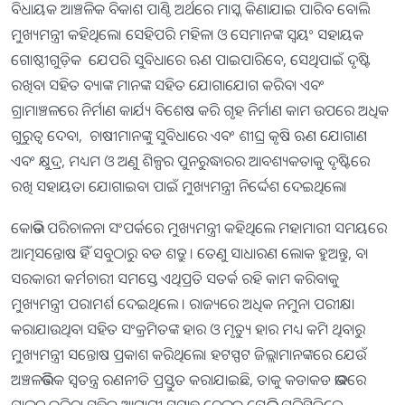
ବିଧାୟକ ଆଞ୍ଚଳିକ ବିକାଶ ପାଣ୍ଠି ଅର୍ଥରେ ମାସ୍କ କିଣାଯାଇ ପାରିବ ବୋଲି
ମୁଖ୍ୟମନ୍ତ୍ରୀ କହିଥିଲେ। ସେହିପରି ମହିଳା ଓ ସେମାନଙ୍କ ସ୍ବୟଂ ସହାୟକ
ଗୋଷ୍ଠୀଗୁଡ଼ିକ ଯେପରି ସୁବିଧାରେ ଋଣ ପାଇପାରିବେ, ସେଥିପାଇଁ ଦୃଷ୍ଟି
ରଖିବା ସହିତ ବ୍ୟାଙ୍କ ମାନଙ୍କ ସହିତ ଯୋଗାଯୋଗ କରିବା ଏବଂ
ଗ୍ରାମାଞ୍ଚଳରେ ନିର୍ମାଣ କାର୍ଯ୍ୟ ବିଶେଷ କରି ଗୃହ ନିର୍ମାଣ କାମ ଉପରେ ଅଧିକ
ଗୁରୁତ୍ବ ଦେବା, ଚାଷୀମାନଙ୍କୁ ସୁବିଧାରେ ଏବଂ ଶୀଘ୍ର କୃଷି ଋଣ ଯୋଗାଣ
ଏବଂ କ୍ଷୁଦ୍ର, ମଧ୍ୟମ ଓ ଅଣୁ ଶିଳ୍ପର ପୁନରୁଦ୍ଧାରର ଆବଶ୍ୟକତାକୁ ଦୃଷ୍ଟିରେ
ରଖି ସହାୟତା ଯୋଗାଇବା ପାଇଁ ମୁଖ୍ୟମନ୍ତ୍ରୀ ନିର୍ଦ୍ଦେଶ ଦେଇଥିଲେ।
କୋଭିଡ ପରିଚାଳନା ସଂପର୍କରେ ମୁଖ୍ୟମନ୍ତ୍ରୀ କହିଥିଲେ ମହାମାରୀ ସମୟରେ
ଆତ୍ମସନ୍ତୋଷ ହିଁ ସବୁଠାରୁ ବଡ ଶତ୍ରୁ । ତେଣୁ ସାଧାରଣ ଲୋକ ହୁଅନ୍ତୁ, ବା
ସରକାରୀ କର୍ମଚାରୀ ସମସ୍ତେ ଏଥିପ୍ରତି ସତର୍କ ରହି କାମ କରିବାକୁ
ମୁଖ୍ୟମନ୍ତ୍ରୀ ପରାମର୍ଶ ଦେଇଥିଲେ । ରାଜ୍ୟରେ ଅଧିକ ନମୁନା ପରୀକ୍ଷା
କରାଯାଉଥିବା ସହିତ ସଂକ୍ରମିତଙ୍କ ହାର ଓ ମୃତ୍ୟୁ ହାର ମଧ୍ୟ କମି ଥିବାରୁ
ମୁଖ୍ୟମନ୍ତ୍ରୀ ସନ୍ତୋଷ ପ୍ରକାଶ କରିଥିଲେ। ହଟସ୍ପଟ ଜିଲ୍ଲାମାନଙ୍କରେ ଯେଉଁ
ଅଞ୍ଚଳଭିତ୍ତିକ ସ୍ବତନ୍ତ୍ର ରଣନୀତି ପ୍ରସ୍ତୁତ କରାଯାଇଛି, ତାକୁ କଡାକଡ ଭାବରେ