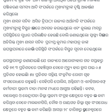
ପ୍ଲାଜମା ସଂଗ୍ରହ ଏବଂ ଅନ୍ୟ ରାଜ୍ୟରୁ ଆସିଥିବା ଓଡିଆ ଶ୍ରମିକ ମାନଙ୍କର
ପଞ୍ଜିକରଣ ସମସ୍ୟା ଆଦି ସଂପର୍କରେ ମୁଖ୍ୟମନ୍ତ୍ରୀଙ୍କ ଦୃଷ୍ଟି ଆକର୍ଷଣ
କରିଥିଲେ।
ମୁଖ୍ୟ ଶାସନ ସଚିବ ଅସିତ ତ୍ରିପାଠୀ ରାଜ୍ୟର ଅର୍ଥନୀତି ସଂପର୍କରେ
ମୁଖ୍ୟମନ୍ତ୍ରୀଙ୍କୁ ବିସ୍ତୃତ ଭାବରେ ଅବଗତ କରାଇଥିଲେ ଏବଂ ଜୁଲାଇ ମାସରୁ
ପରିସ୍ଥିତିରେ ସୁଧାର ପରିଲକ୍ଷିତ ହେଉଛି ବୋଲି ଜଣାଇଥିଲେ। ସ୍ବାସ୍ଥ୍ୟ ବିଭାଗର
ଅତିରିକ୍ତ ମୁଖ୍ୟ ଶାସନ ସଚିବ ପ୍ରଦୀପ୍ତ କୁମାର ମହାପାତ୍ର ତାଙ୍କ
ଉପସ୍ଥାପନାରେ କୋଭିଡ ପରିସ୍ଥିତି ସଂପର୍କରେ ବିସ୍ତୃତ ସୂଚନା ଦେଇଥିଲେ।
ଉପସ୍ଥାପନାରୁ ଜଣାଯାଇଛି ଯେ ରାଜ୍ୟରେ ଆରୋଗ୍ୟହାର ଗତ ସପ୍ତାହରୁ
ବଢି ୭୧.୩ ପ୍ରତିଶତରେ ପହଞ୍ଚିଥିବା ବେଳେ ମୃତ୍ୟୁ ହାର ହ୍ରାସ ପାଇ ୦.୫
ପ୍ରତିଶତ ହୋଇଛି। ୫୪ ପ୍ରତିଶତ ସକ୍ରିୟ ସଂକ୍ରମିତ ରୋଗୀ ଗୃହ
ସଂଗରୋଧରେ ରହୁଛନ୍ତି । ସେହିପରି ପୋଲିସ, ଅଗ୍ନିଶମ ଓ ଏନଡ଼ିଆରଏଫ୍
କର୍ମଚାରୀ ପ୍ଲାଜମା ଦାତା ମାନଙ୍କ ମଧ୍ୟରେ ଆଗୁଆ ରହିଛନ୍ତି । କଟକ,
ବାଲେଶ୍ବର ଓ କେନ୍ଦ୍ରାପଡା ଜିଲ୍ଲା ପ୍ଲାଜମା ସଂଗ୍ରହ କ୍ଷେତ୍ରରେ ବହୁତ ଭଲ କାମ
କରିଥିବା ବେଳେ ମାଲକାନଗିରି, ବୌଦ୍ଧ ଓ ରାୟଗଡ ଜିଲ୍ଲା ଗୃହ ସଂଗରୋଧ
କ୍ଷେତ୍ରରେ ବହୁତ ଭଲ କାମ କରିଛନ୍ତି। ଆସନ୍ତା ୨୮ ତାରିଖରୁ ଭୁବନେଶ୍ବରରେ