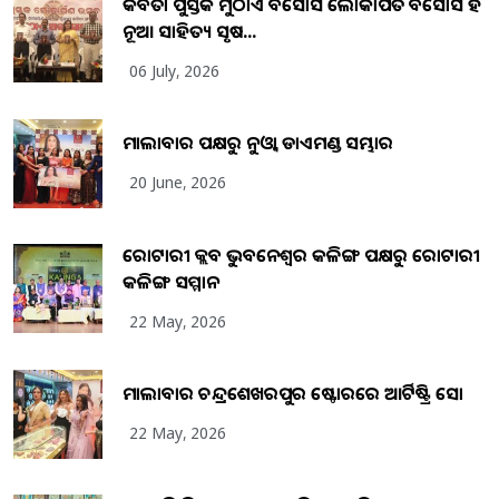
କବିତା ପୁସ୍ତକ ମୁଠାଏ ଅବସୋସ ଲୋକାର୍ପିତ ଅବସୋସ ହିଁ
ନୂଆ ସାହିତ୍ୟ ସୃଷ...
06 July, 2026
ମାଲାବାର ପକ୍ଷରୁ ନୁଓ୍ବା ଡାଏମଣ୍ଡ ସମ୍ଭାର
20 June, 2026
ରୋଟାରୀ କ୍ଲବ ଭୁବନେଶ୍ୱର କଳିଙ୍ଗ ପକ୍ଷରୁ ରୋଟାରୀ
କଳିଙ୍ଗ ସମ୍ମାନ
22 May, 2026
ମାଲାବାର ଚନ୍ଦ୍ରଶେଖରପୁର ଷ୍ଟୋରରେ ଆର୍ଟିଷ୍ଟ୍ରି ସୋ
22 May, 2026