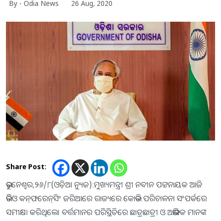
By - Odia News
26 Aug, 2020
Share Post:
ଭୁବନେଶ୍ବର,୨୬/୮(ଓଡ଼ିଆ ନ୍ୟୁଜ):ମୁଖ୍ୟମନ୍ତ୍ରୀ ଶ୍ରୀ ନବୀନ ପଟ୍ଟନାୟକ ଆଜି
ଭିଡିଓ କନ୍‌ଫରେନ୍‌ସିଂ ଜରିଆରେ ରାଜ୍ୟରେ କୋଭିଡ ପରିଚାଳନା ସଂପର୍କରେ
ସମୀକ୍ଷା କରିଥିଲେ। ବର୍ତ୍ତମାନର ପରିସ୍ଥିତିରେ ଛାତ୍ରଛାତ୍ରୀ ଓ ଅଭିଭାବକ ମାନଙ୍କ