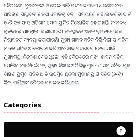
ବୈତରଣୀ, ବୁଢାବଳଙ୍ଗ ଓ ତେଲ ଆଦି ନଦୀରେ ମଧ୍ୟମ ଧରଣର ବନ୍ୟା
ଆସିବାର ସମ୍ଭାବନା ରହିଛି। ଲୋକଙ୍କୁ ବନ୍ୟା ସମୟରେ ଉଦ୍ଧାର କରିବା ପାଇଁ
୧୦ଟି ଓଡ଼୍ରାଫ ଓ ଅଗ୍ନିଶମ ସେବା ୟୁନିଟ୍‌ ନିୟୋଜିତ ହୋଇଛନ୍ତି। ନଦୀବଂଧ
ଗୁଡିକରେ ପାଟ୍ରୋଲିଂ କରାଯାଉଛି । ଜଳପ୍ଲାବିତ ଅଞ୍ଚଳ ଗୁଡିକରେ ଜଳ
ନିଷ୍କାସନର ବ୍ୟବସ୍ଥା କରାଯାଉଛି। ମୁଖ୍ୟ ଶାସନ ସଚିବ ବିଭିନ୍ନ ବିଭାଗୀୟ ସଚିବ
ମାନଙ୍କ ସହିତ ଆଲୋଚନା କରି ଆବଶ୍ୟକ ପଦକ୍ଷେପ ନେବା ପାଇଁ
ମୁଖ୍ୟମନ୍ତ୍ରୀ ନିର୍ଦ୍ଦେଶ ଦେଇଥିଲେ। ଏହି ବୈଠକରେ ମୁଖ୍ୟ ଶାସନ ସଚିବ,
ପୋଲିସ ମହାନିର୍ଦ୍ଦେଶକ, ସ୍ବାସ୍ଥ୍ୟ ବିଭାଗର ଅତିରିକ୍ତ ମୁଖ୍ୟ ଶାସନ ସଚିବ, ଗୃହ
ବିଭାଗର ପ୍ରମୁଖ ସଚିବ ଆଦି ଉପସ୍ଥିତ ଥିଲେ। ମୁଖ୍ୟମନ୍ତ୍ରୀଙ୍କ ସଚିବ (୫-ଟି)
ଭି.କେ. ପାଣ୍ଡିଆନ ବୈଠକ ସଞ୍ଚାଳନ କରିଥିଲେ।
Categories
Uncategorized