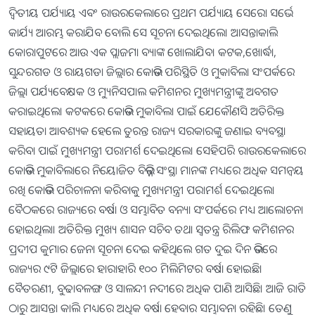
ଦ୍ବିତୀୟ ପର୍ଯ୍ୟାୟ ଏବଂ ରାଉରକେଲାରେ ପ୍ରଥମ ପର୍ଯ୍ୟାୟ ସେରୋ ସର୍ଭେ
କାର୍ଯ୍ୟ ଆରମ୍ଭ କରାଯିବ ବୋଲି ସେ ସୂଚନା ଦେଇଥିଲେ। ଆସନ୍ତାକାଲି
କୋରାପୁଟରେ ଆଉ ଏକ ପ୍ଲାଜମା ବ୍ୟାଙ୍କ ଖୋଲାଯିବ। କଟକ,ଖୋର୍ଦ୍ଧା,
ସୁନ୍ଦରଗଡ ଓ ରାୟଗଡା ଜିଲ୍ଲାର କୋଭିଡ ପରିସ୍ଥିତି ଓ ମୁକାବିଲା ସଂପର୍କରେ
ଜିଲ୍ଲା ପର୍ଯ୍ୟବେକ୍ଷକ ଓ ମ୍ୟୁନିସପାଲ କମିଶନର ମୁଖ୍ୟମନ୍ତ୍ରୀଙ୍କୁ ଅବଗତ
କରାଇଥିଲେ। କଟକରେ କୋଭିଡ ମୁକାବିଲା ପାଇଁ ଯେକୌଣସି ଅତିରିକ୍ତ
ସହାୟତା ଆବଶ୍ୟକ ହେଲେ ତୁରନ୍ତ ରାଜ୍ୟ ସରକାରଙ୍କୁ ଜଣାଇ ବ୍ୟବସ୍ଥା
କରିବା ପାଇଁ ମୁଖ୍ୟମନ୍ତ୍ରୀ ପରାମର୍ଶ ଦେଇଥିଲେ। ସେହିପରି ରାଉରକେଲାରେ
କୋଭିଡ ମୁକାବିଲାରେ ନିୟୋଜିତ ବିଭିନ୍ନ ସଂସ୍ଥା ମାନଙ୍କ ମଧ୍ୟରେ ଅଧିକ ସମନ୍ବୟ
ରଖି କୋଭିଡ ପରିଚାଳନା କରିବାକୁ ମୁଖ୍ୟମନ୍ତ୍ରୀ ପରାମର୍ଶ ଦେଇଥିଲେ।
ବୈଠକରେ ରାଜ୍ୟରେ ବର୍ଷା ଓ ସମ୍ଭାବିତ ବନ୍ୟା ସଂପର୍କରେ ମଧ୍ୟ ଆଲୋଚନା
ହୋଇଥିଲା। ଅତିରିକ୍ତ ମୁଖ୍ୟ ଶାସନ ସଚିବ ତଥା ସ୍ବତନ୍ତ୍ର ରିଲିଫ କମିଶନର
ପ୍ରଦୀପ କୁମାର ଜେନା ସୂଚନା ଦେଇ କହିଥିଲେ ଗତ ଦୁଇ ଦିନ ଭିତରେ
ରାଜ୍ୟର ୯ଟି ଜିଲ୍ଲାରେ ହାରାହାରି ୧୦୦ ମିଲିମିଟର ବର୍ଷା ହୋଇଛି।
ବୈତରଣୀ, ବୁଢାବଳଙ୍ଗ ଓ ସାଳନ୍ଦୀ ନଦୀରେ ଅଧିକ ପାଣି ଆସିଛି। ଆଜି ରାତି
ଠାରୁ ଆସନ୍ତା କାଲି ମଧ୍ୟରେ ଅଧିକ ବର୍ଷା ହେବାର ସମ୍ଭାବନା ରହିଛି। ତେଣୁ