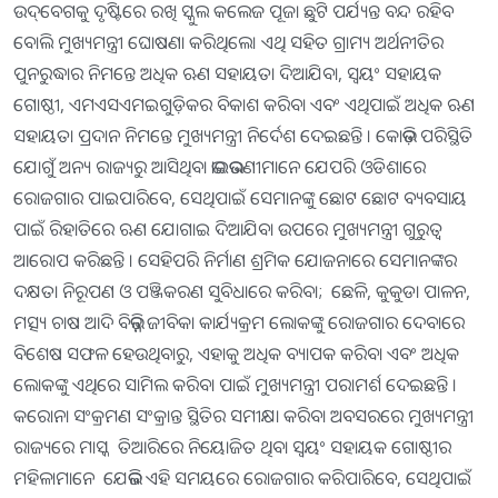
ଉଦ୍‌ବେଗକୁ ଦୃଷ୍ଟିରେ ରଖି ସ୍କୁଲ କଲେଜ ପୂଜା ଛୁଟି ପର୍ଯ୍ୟନ୍ତ ବନ୍ଦ ରହିବ
ବୋଲି ମୁଖ୍ୟମନ୍ତ୍ରୀ ଘୋଷଣା କରିଥିଲେ। ଏଥି ସହିତ ଗ୍ରାମ୍ୟ ଅର୍ଥନୀତିର
ପୁନରୁଦ୍ଧାର ନିମନ୍ତେ ଅଧିକ ଋଣ ସହାୟତା ଦିଆଯିବା, ସ୍ବୟଂ ସହାୟକ
ଗୋଷ୍ଠୀ, ଏମଏସଏମଇଗୁଡ଼ିକର ବିକାଶ କରିବା ଏବଂ ଏଥିପାଇଁ ଅଧିକ ଋଣ
ସହାୟତା ପ୍ରଦାନ ନିମନ୍ତେ ମୁଖ୍ୟମନ୍ତ୍ରୀ ନିର୍ଦେଶ ଦେଇଛନ୍ତି । କୋଭିଡ଼ ପରିସ୍ଥିତି
ଯୋଗୁଁ ଅନ୍ୟ ରାଜ୍ୟରୁ ଆସିଥିବା ଭାଇଭଉଣୀମାନେ ଯେପରି ଓଡିଶାରେ
ରୋଜଗାର ପାଇପାରିବେ, ସେଥିପାଇଁ ସେମାନଙ୍କୁ ଛୋଟ ଛୋଟ ବ୍ୟବସାୟ
ପାଇଁ ରିହାତିରେ ଋଣ ଯୋଗାଇ ଦିଆଯିବା ଉପରେ ମୁଖ୍ୟମନ୍ତ୍ରୀ ଗୁରୁତ୍ବ
ଆରୋପ କରିଛନ୍ତି । ସେହିପରି ନିର୍ମାଣ ଶ୍ରମିକ ଯୋଜନାରେ ସେମାନଙ୍କର
ଦକ୍ଷତା ନିରୂପଣ ଓ ପଞ୍ଜିକରଣ ସୁବିଧାରେ କରିବା; ଛେଳି, କୁକୁଡା ପାଳନ,
ମତ୍ସ୍ୟ ଚାଷ ଆଦି ବିଭିନ୍ନ ଜୀବିକା କାର୍ଯ୍ୟକ୍ରମ ଲୋକଙ୍କୁ ରୋଜଗାର ଦେବାରେ
ବିଶେଷ ସଫଳ ହେଉଥିବାରୁ, ଏହାକୁ ଅଧିକ ବ୍ୟାପକ କରିବା ଏବଂ ଅଧିକ
ଲୋକଙ୍କୁ ଏଥିରେ ସାମିଲ କରିବା ପାଇଁ ମୁଖ୍ୟମନ୍ତ୍ରୀ ପରାମର୍ଶ ଦେଇଛନ୍ତି ।
କରୋନା ସଂକ୍ରମଣ ସଂକ୍ରାନ୍ତ ସ୍ଥିତିର ସମୀକ୍ଷା କରିବା ଅବସରରେ ମୁଖ୍ୟମନ୍ତ୍ରୀ
ରାଜ୍ୟରେ ମାସ୍କ ତିଆରିରେ ନିୟୋଜିତ ଥିବା ସ୍ବୟଂ ସହାୟକ ଗୋଷ୍ଠୀର
ମହିଳାମାନେ ଯେଭଳି ଏହି ସମୟରେ ରୋଜଗାର କରିପାରିବେ, ସେଥିପାଇଁ