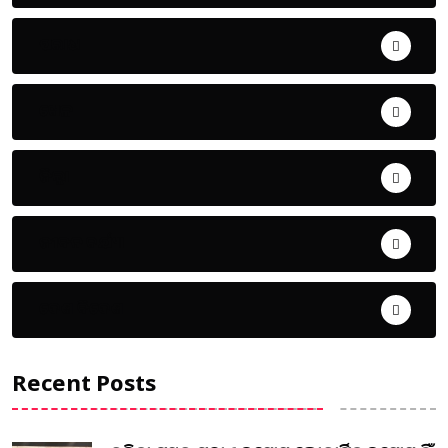
ଅପରାଧ
ଖେଳ
ଜିଲ୍ଲା
ଜୀବନ ଚର୍ଯ୍ୟା
ଦେଶ ବିଦେଶ
Recent Posts