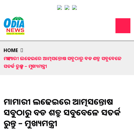
HOME
ମହାମାରୀ ଲଢେଇରେ ଆତ୍ମସନ୍ତୋଷ ସବୁଠାରୁ ବଡ ଶତ୍ରୁ ସବୁବେଳେ
ସତର୍କ ରୁହନ୍ତୁ – ମୁଖ୍ୟମନ୍ତ୍ରୀ
ମହାମାରୀ ଲଢେଇରେ ଆତ୍ମସନ୍ତୋଷ
ସବୁଠାରୁ ବଡ ଶତ୍ରୁ ସବୁବେଳେ ସତର୍କ
ରୁହନ୍ତୁ – ମୁଖ୍ୟମନ୍ତ୍ରୀ