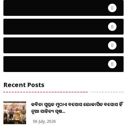
ଖେଳ
ଜିଲ୍ଲା
ଜୀବନ ଚର୍ଯ୍ୟା
ଦେଶ ବିଦେଶ
Recent Posts
କବିତା ପୁସ୍ତକ ମୁଠାଏ ଅବସୋସ ଲୋକାର୍ପିତ ଅବସୋସ ହିଁ
ନୂଆ ସାହିତ୍ୟ ସୃଷ...
06 July, 2026