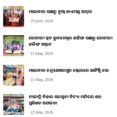
ମାଲାବାର ପକ୍ଷରୁ ନୁଓ୍ବା ଡାଏମଣ୍ଡ ସମ୍ଭାର
20 June, 2026
ରୋଟାରୀ କ୍ଲବ ଭୁବନେଶ୍ୱର କଳିଙ୍ଗ ପକ୍ଷରୁ ରୋଟାରୀ
କଳିଙ୍ଗ ସମ୍ମାନ
22 May, 2026
ମାଲାବାର ଚନ୍ଦ୍ରଶେଖରପୁର ଷ୍ଟୋରରେ ଆର୍ଟିଷ୍ଟ୍ରି ସୋ
22 May, 2026
ନୀଳାଦ୍ରି ବିହାର ସରସ୍ୱତୀ ବିଦ୍ୟା ମନ୍ଦିରର ଶତ
ପ୍ରତିଶତ ସଫଳତା
22 May, 2026