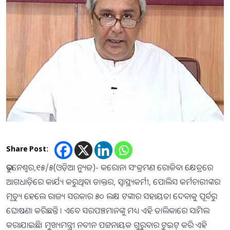
Share Post:
ଭୁବନେଶ୍ୱର,୧୫/୫(ଓଡ଼ିଆ ନ୍ୟୁଜ)- କରୋନା ସଂକ୍ରମଣ ରୋକିବା କ୍ଷେତ୍ରରେ
ଆଗଧାଡ଼ିରେ କାର୍ଯ୍ୟ କରୁଥିବା ଡାକ୍ତର, ସ୍ବାସ୍ଥ୍ୟକର୍ମୀ, ପୋଲିସ କର୍ମଚାରୀଙ୍କର
ମୃତ୍ୟୁ ହେଲେ ରାଜ୍ୟ ସରକାର ୫୦ ଲକ୍ଷ ଟଙ୍କାର ସହାୟତା ଦେବାକୁ ପୂର୍ବରୁ
ଘୋଷଣା କରିଛନ୍ତି । ଏବେ ସରପଞ୍ଚମାନଙ୍କୁ ମଧ୍ୟ ଏହି ତାଲିକାରେ ସାମିଲ
କରାଯାଇଛି। ମୁଖ୍ୟମନ୍ତ୍ରୀ ନବୀନ ପଟ୍ଟନାୟକ ଗୁରୁବାର ଟୁଇଟ୍‌ କରି ଏହି