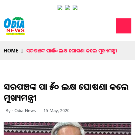
HOME
ସରପଞ୍ଚଙ୍କ ପାଇଁ ୫୦ ଲକ୍ଷ ଘୋଷଣା କଲେ ମୁଖ୍ୟମନ୍ତ୍ରୀ
ସରପଞ୍ଚଙ୍କ ପାଇଁ ୫୦ ଲକ୍ଷ ଘୋଷଣା କଲେ
ମୁଖ୍ୟମନ୍ତ୍ରୀ
By - Odia News
15 May, 2020