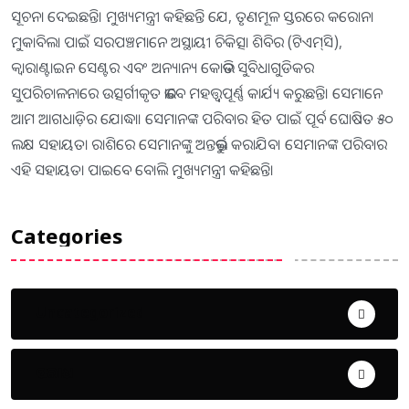
ସୂଚନା ଦେଇଛନ୍ତି। ମୁଖ୍ୟମନ୍ତ୍ରୀ କହିଛନ୍ତି ଯେ, ତୃଣମୂଳ ସ୍ତରରେ କରୋନା
ମୁକାବିଲା ପାଇଁ ସରପଞ୍ଚମାନେ ଅସ୍ଥାୟୀ ଚିକିତ୍ସା ଶିବିର (ଟିଏମ୍‌ସି),
କ୍ୱାରାଣ୍ଟାଇନ ସେଣ୍ଟର ଏବଂ ଅନ୍ୟାନ୍ୟ କୋଭିଡ ସୁବିଧାଗୁଡିକର
ସୁପରିଚାଳନାରେ ଉତ୍ସର୍ଗୀକୃତ ଭାବେ ମହତ୍ତ୍ୱପୂର୍ଣ୍ଣ କାର୍ଯ୍ୟ କରୁଛନ୍ତି। ସେମାନେ
ଆମ ଆଗଧାଡ଼ିର ଯୋଦ୍ଧା। ସେମାନଙ୍କ ପରିବାର ହିତ ପାଇଁ ପୂର୍ବ ଘୋଷିତ ୫୦
ଲକ୍ଷ ସହାୟତା ରାଶିରେ ସେମାନଙ୍କୁ ଅନ୍ତର୍ଭୁକ୍ତ କରାଯିବ। ସେମାନଙ୍କ ପରିବାର
ଏହି ସହାୟତା ପାଇବେ ବୋଲି ମୁଖ୍ୟମନ୍ତ୍ରୀ କହିଛନ୍ତି।
Categories
Uncategorized
ଅପରାଧ