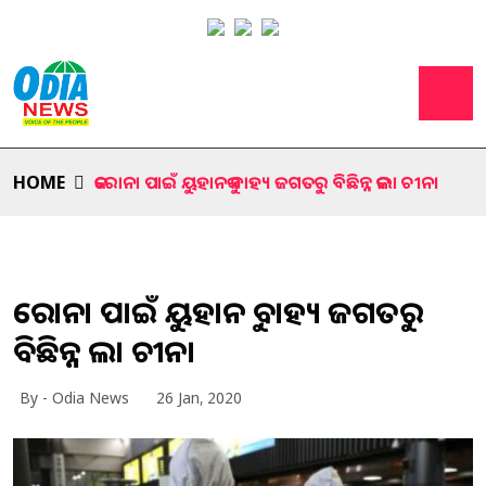
HOME
କରୋନା ପାଇଁ ୟୁହାନକୁ ବାହ୍ୟ ଜଗତରୁ ବିଛିନ୍ନ କଲା ଚୀନ।
କରୋନା ପାଇଁ ୟୁହାନକୁ ବାହ୍ୟ ଜଗତରୁ
ବିଛିନ୍ନ କଲା ଚୀନ।
By - Odia News
26 Jan, 2020