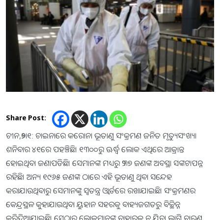
Share Post:
ଚୀନ,୨୬ା୧: ଚାଇନାରେ କରୋନା ଭୂତାଣୁ ସଂକ୍ରମଣ ଜନିତ ମୃତ୍ୟୁସଂଖ୍ୟା
ଶନିବାର ୪୧ରେ ପହଞ୍ଚିଛି। ୧୩୦୦ରୁ ଊର୍ଦ୍ଧ୍ୱ ଲୋକ ଏଥିରେ ଆକ୍ରାନ୍ତ
ହୋଇଥିବା ଜଣାପଡିଛି। ସେମାନଙ୍କ ମଧ୍ୟରୁ ୨୩୭ ଜଣଙ୍କ ଅବସ୍ଥା ସଙ୍କଟାପନ୍ନ
ରହିଛି। ଅନ୍ୟ ୧୯୬୫ ଜଣଙ୍କ ଠାରେ ଏହି ଭୂତାଣୁ ଥିବା ସନ୍ଦେହ
କରାଯାଉଥିବାରୁ ସେମାନଙ୍କୁ ସ୍ବତନ୍ତ୍ର ଓ୍ବାର୍ଡରେ ରଖାଯାଇଛି। ସଂକ୍ରମଣର
କେନ୍ଦ୍ରସ୍ଥଳ କୁହାଯାଉଥିବା ୟୁହାନ ସହରକୁ ବାହ୍ୟଜଗତରୁ ବିଚ୍ଛିନ୍ନ
କରିଦିଆଯାଇଛି। ସେଠାର ଲୋକମାନଙ୍କୁ ବାହାରକୁ ନ ଯିବା ଲାଗି ବାରଣ