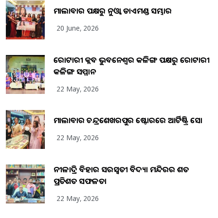
ମାଲାବାର ପକ୍ଷରୁ ନୁଓ୍ବା ଡାଏମଣ୍ଡ ସମ୍ଭାର
20 June, 2026
ରୋଟାରୀ କ୍ଲବ ଭୁବନେଶ୍ୱର କଳିଙ୍ଗ ପକ୍ଷରୁ ରୋଟାରୀ
କଳିଙ୍ଗ ସମ୍ମାନ
22 May, 2026
ମାଲାବାର ଚନ୍ଦ୍ରଶେଖରପୁର ଷ୍ଟୋରରେ ଆର୍ଟିଷ୍ଟ୍ରି ସୋ
22 May, 2026
ନୀଳାଦ୍ରି ବିହାର ସରସ୍ୱତୀ ବିଦ୍ୟା ମନ୍ଦିରର ଶତ
ପ୍ରତିଶତ ସଫଳତା
22 May, 2026