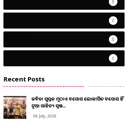
ଖେଳ
ଜିଲ୍ଲା
ଜୀବନ ଚର୍ଯ୍ୟା
ଦେଶ ବିଦେଶ
Recent Posts
କବିତା ପୁସ୍ତକ ମୁଠାଏ ଅବସୋସ ଲୋକାର୍ପିତ ଅବସୋସ ହିଁ
ନୂଆ ସାହିତ୍ୟ ସୃଷ...
06 July, 2026