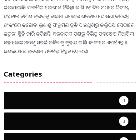
କରାଯାଇଛି। ସଂକ୍ରମିତ ରୋଗୀଙ୍କ ଚିକିତ୍ସା ଲାଗି ୧୫ ଦିନ ମଧ୍ୟରେ ଦ୍ୱିତୀୟ
ହସ୍ପିଟାଲ ନିର୍ମାଣ କରିବାକୁ ଚାଇନା ସରକାର ଶନିବାର ଘୋଷଣା କରିଛନ୍ତି।
ହଂକଂରେ କରୋନା ଭୂତାଣୁ ସଂକ୍ରମଣ ବୃଦ୍ଧି ପାଉଥିବାରୁ କର୍ତ୍ତୃପକ୍ଷ ସେଠାରେ
ଜରୁରୀ ସ୍ଥିତି ଜାରି କରିଛନ୍ତି। ସରକାରଙ୍କ ପକ୍ଷରୁ ବିଭିନ୍ନ ପଦକ୍ଷେପ ନିଆଯିବା
ସହ ଲୋକମାନଙ୍କୁ ସତର୍କ ରହିବାକୁ କୁହାଯାଇଛି। ହଂକଂରେ ଏପର୍ଯ୍ୟନ୍ତ ୫
ଜଣଙ୍କଠାରେ କରୋନା ପଜିଟିଭ୍‌ ଚିହ୍ନଟ ହୋଇଛି।
Categories
Uncategorized
ଅପରାଧ