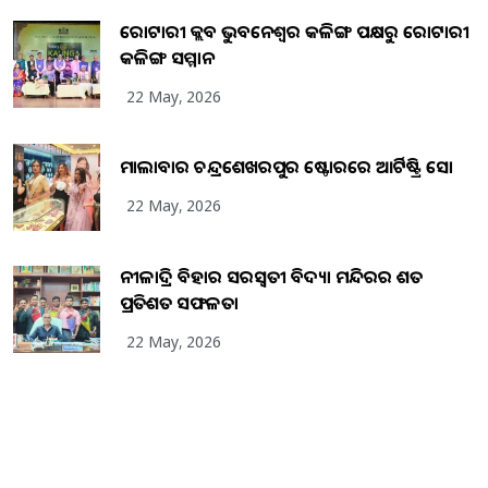
ରୋଟାରୀ କ୍ଲବ ଭୁବନେଶ୍ୱର କଳିଙ୍ଗ ପକ୍ଷରୁ ରୋଟାରୀ
କଳିଙ୍ଗ ସମ୍ମାନ
22 May, 2026
ମାଲାବାର ଚନ୍ଦ୍ରଶେଖରପୁର ଷ୍ଟୋରରେ ଆର୍ଟିଷ୍ଟ୍ରି ସୋ
22 May, 2026
ନୀଳାଦ୍ରି ବିହାର ସରସ୍ୱତୀ ବିଦ୍ୟା ମନ୍ଦିରର ଶତ
ପ୍ରତିଶତ ସଫଳତା
22 May, 2026
Copyright
2026
BrandingKaro.com
. All Rights Reserved.