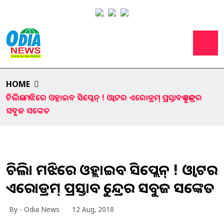
HOME
ଚିଲିକା ମଝିରେ ଓହ୍ଲାଇବ ସିପ୍ଲେନ୍‌ ! ଓ୍ଵାଟର ଏରୋଡ୍ରମ୍ ପ୍ରସ୍ତାବକୁ କେନ୍ଦ୍ରର
ସବୁଜ ସଙ୍କେତ
ଚିଲିକା ମଝିରେ ଓହ୍ଲାଇବ ସିପ୍ଲେନ୍‌ ! ଓ୍ଵାଟର
ଏରୋଡ୍ରମ୍ ପ୍ରସ୍ତାବକୁ କେନ୍ଦ୍ରର ସବୁଜ ସଙ୍କେତ
By - Odia News
12 Aug, 2018