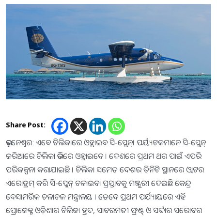
Share Post:
ଭୁବନେଶ୍ବର: ଏବେ ଚିଲିକାରେ ଓହ୍ଲାଇବ ସି-ପ୍ଲେନ୍। ପର୍ୟ୍ୟଟକମାନେ ସି-ପ୍ଲେନ୍
ଜରିଆରେ ଚିଲିକା ଭିତରେ ଓହ୍ଲାଇବେ । ଦେଶରେ ପ୍ରଥମ ଥର ପାଇଁ ଏପରି
ପରିକଳ୍ପନା କରାଯାଇଛି । ଚିଲିକା ସମେତ ଦେଶର ତିନିଟି ସ୍ଥାନରେ ଓ୍ଵାଟର
ଏରୋଡ୍ରମ୍ କରି ସି-ପ୍ଲେନ୍ ଚଳାଇବା ପ୍ରସ୍ତାବକୁ ମଞ୍ଜୁରୀ ଦେଇଛି କେନ୍ଦ୍ର
ବେସାମରିକ ଚଳାଚଳ ମନ୍ତ୍ରାଳୟ । ତେବେ ପ୍ରଥମ ପର୍ଯ୍ୟାୟରେ ଏହି
ପ୍ରୋଜେକ୍ଟ ଓଡ଼ିଶାର ଚିଲିକା ହ୍ରଦ, ସାବରମତୀ ଫ୍ରଣ୍ଟ୍‌ ଓ ସର୍ଦ୍ଦାର ସରୋବର