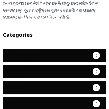
ଡ୍ୟାମ୍‌(ଗୁଜରାଟ) ରେ ନିର୍ମାଣ ହେବ ବୋଲି କେନ୍ଦ୍ର ବେସାମରିକ ବିମାନ
ଚଳାଚଳ ମନ୍ତ୍ରୀ ସୁରେଶ ପ୍ରଭୁ ଟ୍ୱିଟ୍‌ରେ ସୂଚନା ଦେଇଛନ୍ତି। ଏହା ପାଇଲଟ୍‌
ପ୍ରୋଜେକ୍ଟ ଭାବେ ନିର୍ମାଣ ହେବ ବୋଲି ସେ କହିଛନ୍ତି।
Categories
Uncategorized
ଅପରାଧ
ଖେଳ
ଜିଲ୍ଲା