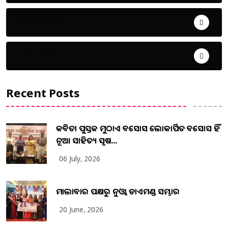
ଜୀବନ ଚର୍ଯ୍ୟା
ଦେଶ ବିଦେଶ
Recent Posts
କବିତା ପୁସ୍ତକ ମୁଠାଏ ଅବସୋସ ଲୋକାର୍ପିତ ଅବସୋସ ହିଁ
ନୂଆ ସାହିତ୍ୟ ସୃଷ...
06 July, 2026
ମାଲାବାର ପକ୍ଷରୁ ନୁଓ୍ବା ଡାଏମଣ୍ଡ ସମ୍ଭାର
20 June, 2026