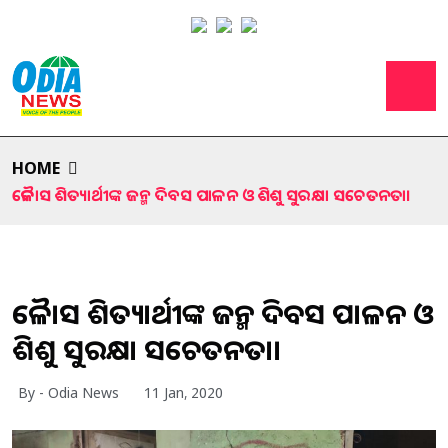
HOME
କୈଳାସ ଶିତ୍ୟାର୍ଥୀଙ୍କ ଜନ୍ମ ଦିବସ ପାଳନ ଓ ଶିଶୁ ସୁରକ୍ଷା ସଚେତନତା।
କୈଳାସ ଶିତ୍ୟାର୍ଥୀଙ୍କ ଜନ୍ମ ଦିବସ ପାଳନ ଓ
ଶିଶୁ ସୁରକ୍ଷା ସଚେତନତା।
By - Odia News
11 Jan, 2020