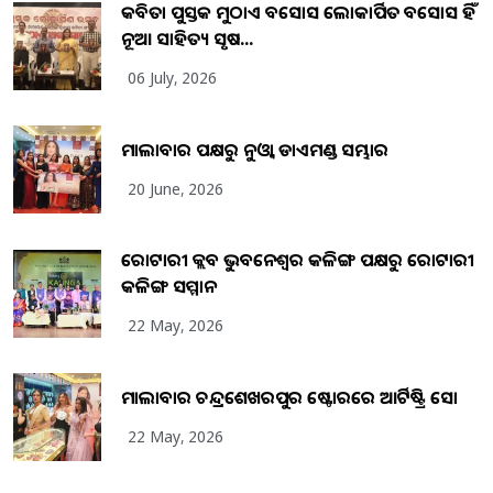
କବିତା ପୁସ୍ତକ ମୁଠାଏ ଅବସୋସ ଲୋକାର୍ପିତ ଅବସୋସ ହିଁ
ନୂଆ ସାହିତ୍ୟ ସୃଷ...
06 July, 2026
ମାଲାବାର ପକ୍ଷରୁ ନୁଓ୍ବା ଡାଏମଣ୍ଡ ସମ୍ଭାର
20 June, 2026
ରୋଟାରୀ କ୍ଲବ ଭୁବନେଶ୍ୱର କଳିଙ୍ଗ ପକ୍ଷରୁ ରୋଟାରୀ
କଳିଙ୍ଗ ସମ୍ମାନ
22 May, 2026
ମାଲାବାର ଚନ୍ଦ୍ରଶେଖରପୁର ଷ୍ଟୋରରେ ଆର୍ଟିଷ୍ଟ୍ରି ସୋ
22 May, 2026