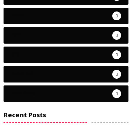
ଅପରାଧ
ଖେଳ
ଜିଲ୍ଲା
ଜୀବନ ଚର୍ଯ୍ୟା
ଦେଶ ବିଦେଶ
Recent Posts