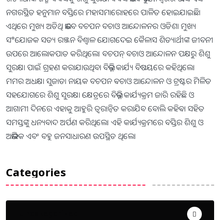
ନଗରସ୍ଥିତ ହନୁମାନ ବସ୍ତିରେ ମହାସମାରୋହରେ ପାଳିତ ହୋଇଯାଇଛି।
ଏଥିରେ ମୁଖ୍ୟ ଅତିଥି ଭାବେ ବଚପନ ବଚାଓ ଆନ୍ଦୋଳନର ଓଡିଶା ମୁଖ୍ୟ
ସ°ଯୋଜକ ସତ୍ୟ ରଞ୍ଜନ ବିଶ୍ବାଳ ଯୋଗଦେଇ କୈଳାସ ଶିତ୍ୟାର୍ଥୀଙ୍କ ଜୀବନୀ
ଉପରେ ଆଲୋକପାତ କରିଥିଲେ। ବଚପନ୍ ବଚାଓ ଆନ୍ଦୋଳନ ପକ୍ଷରୁ ଶିଶୁ
ସୁରକ୍ଷା ପାଇଁ ଗ୍ରହଣ କରାଯାଉଥିବା ବିଭିନ୍ନ କାର୍ଯ୍ୟ ବିଷୟରେ କହିଥିଲେ।
ମମର ଅଧକ୍ଷା ସୁଜାତା ନାୟକ ବଚପନ ଵଚାଓ ଆନ୍ଦୋଳନ ଓ ଟ୍ରଷ୍ଟର ମିଳିତ
ସହଯୋଗରେ ଶିଶୁ ସୁରକ୍ଷା କ୍ଷେତ୍ରରେ ବିଭିନ୍ନ କାର୍ଯ୍ୟକ୍ରମ ଜାରି ରହିଛି ଓ
ଆଗାମୀ ଦିନରେ ଏହାକୁ ଆହୁରି ତ୍ବରାନ୍ବିତ କରାଯିବ ବୋଲି କହିଵା ସହିତ
ସମସ୍ତଙ୍କୁ ଧନ୍ୟବାଦ ଅର୍ପଣ କରିଥିଲେ। ଏହି କାର୍ଯ୍ୟକ୍ରମରେ ବସ୍ତିର ଶିଶୁ ଓ
ଅଭିଭାବକ ଏବଂ ବହୁ ଜନସାଧାରଣ ଉପସ୍ଥିତ ଥିଲେ।
Categories
Uncategorized