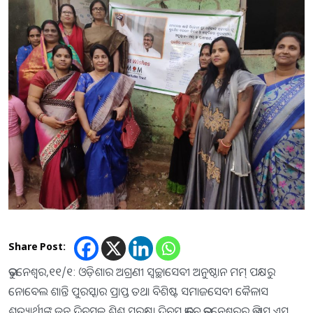
Share Post:
ଭୁବନେଶ୍ୱର,୧୧/୧: ଓଡ଼ିଶାର ଅଗ୍ରଣୀ ସ୍ବଚ୍ଛାସେବୀ ଅନୁଷ୍ଠାନ ମମ୍ ପକ୍ଷରୁ
ନୋବେଲ ଶାନ୍ତି ପୁରସ୍କାର ପ୍ରାପ୍ତ ତଥା ବିଶିଷ୍ଟ ସମାଜସେବୀ କୈଳାସ
ଶତ୍ୟାର୍ଥୀଙ୍କ ଜନ୍ମ ଦିବସକୁ ଶିଶୁ ସୁରକ୍ଷା ଦିବସ ଭାବେ ଭୁବନେଶ୍ୱରର ଭି ଏସ ଏସ