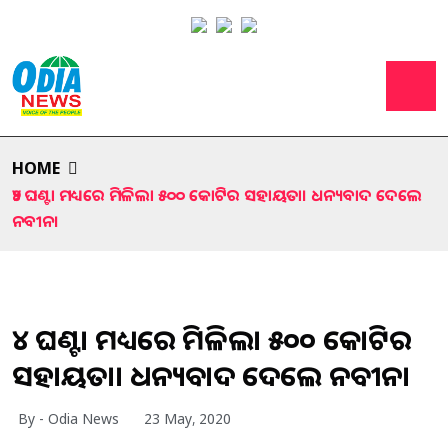
HOME
୨୪ ଘଣ୍ଟା ମଧ୍ୟରେ ମିଳିଲା ୫୦୦ କୋଟିର ସହାୟତା। ଧନ୍ୟବାଦ ଦେଲେ
ନବୀନ।
୨୪ ଘଣ୍ଟା ମଧ୍ୟରେ ମିଳିଲା ୫୦୦ କୋଟିର
ସହାୟତା। ଧନ୍ୟବାଦ ଦେଲେ ନବୀନ।
By - Odia News
23 May, 2020