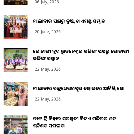
06 July, 2026
ମାଲାବାର ପକ୍ଷରୁ ନୁଓ୍ବା ଡାଏମଣ୍ଡ ସମ୍ଭାର
20 June, 2026
ରୋଟାରୀ କ୍ଲବ ଭୁବନେଶ୍ୱର କଳିଙ୍ଗ ପକ୍ଷରୁ ରୋଟାରୀ
କଳିଙ୍ଗ ସମ୍ମାନ
22 May, 2026
ମାଲାବାର ଚନ୍ଦ୍ରଶେଖରପୁର ଷ୍ଟୋରରେ ଆର୍ଟିଷ୍ଟ୍ରି ସୋ
22 May, 2026
ନୀଳାଦ୍ରି ବିହାର ସରସ୍ୱତୀ ବିଦ୍ୟା ମନ୍ଦିରର ଶତ
ପ୍ରତିଶତ ସଫଳତା