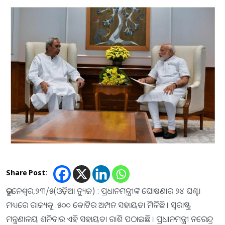
Share Post:
ଭୁବନେଶ୍ବର,୨୩/୫(ଓଡ଼ିଆ ନ୍ୟୁଜ) : ପ୍ରଧାନମନ୍ତ୍ରୀଙ୍କ ଘୋଷଣାର ୨୪ ଘଣ୍ଟା
ମଧ୍ୟରେ ରାଜ୍ୟକୁ ୫୦୦ କୋଟିର ଅମ୍ପନ ସହାୟତା ମିଳିଛି । ସ୍ବରାଷ୍ଟ୍ର
ମନ୍ତ୍ରଣାଳୟ ଶନିବାର ଏହି ସହାୟତା ରାଶି ପଠାଇଛି । ପ୍ରଧାନମନ୍ତ୍ରୀ ନରେନ୍ଦ୍ର