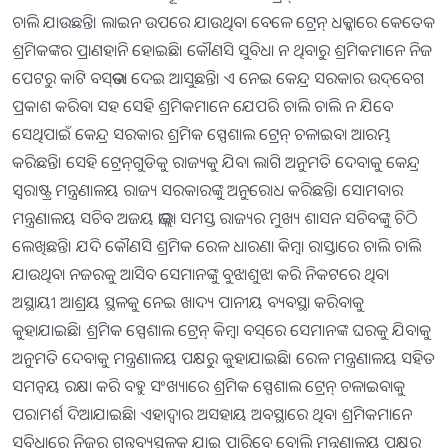
ଚାଲି ଯାଉଛନ୍ତି। ଲାଇନ ଉପରେ ଯାଉଥିବା ବେଳେ ଟ୍ରେନ୍‌ ଧକ୍କାରେ କେତେକ
ଶ୍ରମିକଙ୍କର ପ୍ରାଣହାନି ହୋଇଛି। କୌଣସି ସୁବିଧା ନ ଥିବାରୁ ଶ୍ରମିକମାନେ ନିଜ
ପେଟରୁ କାଟି ବସ୍‌ଭଡା ଦେଇ ଆସୁଛନ୍ତି। ଏ ନେଇ କେନ୍ଦ୍ର ସରକାର ଉଦ୍‌ବେଗ
ପ୍ରକାଶ କରିବା ସହ ସେହି ଶ୍ରମିକମାନେ ଯେପରି ଚାଲି ଚାଲି ନ ଯିବେ
ସେଥିପାଇଁ କେନ୍ଦ୍ର ସରକାର ଶ୍ରମିକ ସ୍ପେଶାଲ ଟ୍ରେନ୍‌ ଚଳାଇବା ଆରମ୍ଭ
କରିଛନ୍ତି। ସେହି ଟ୍ରେନ୍‌ଗୁଡିକୁ ରାଜ୍ୟକୁ ଯିବା ଲାଗି ଅନୁମତି ଦେବାକୁ କେନ୍ଦ୍ର
ସ୍ବରାଷ୍ଟ୍ର ମନ୍ତ୍ରଣାଳୟ ରାଜ୍ୟ ସରକାରଙ୍କୁ ଅନୁରୋଧ କରିଛନ୍ତି। ସୋମବାର
ମନ୍ତ୍ରଣାଳୟ ସଚିବ ଅଜୟ ଭାଲ୍ଲା ସମସ୍ତ ରାଜ୍ୟର ମୁଖ୍ୟ ଶାସନ ସଚିବଙ୍କୁ ଚିଠି
ଲେଖିଛନ୍ତି। ଯଦି କୌଣସି ଶ୍ରମିକ ରେଳ ଧାରଣା କିମ୍ବା ରାସ୍ତାରେ ଚାଲି ଚାଲି
ଯାଉଥିବା ନଜରକୁ ଆସିବ ସେମାନଙ୍କୁ ବୁଝାଶୁଝା କରି ନିକଟରେ ଥିବା
ଅସ୍ଥାୟୀ ଆଶ୍ରୟ ସ୍ଥଳକୁ ନେଇ ଖାଦ୍ୟ ପାନୀୟ ବ୍ୟବସ୍ଥା କରିବାକୁ
କୁହାଯାଇଛି। ଶ୍ରମିକ ସ୍ପେଶାଲ ଟ୍ରେନ୍‌ କିମ୍ବା ବସ୍‌ରେ ସେମାନଙ୍କ ଘରକୁ ଯିବାକୁ
ଅନୁମତି ଦେବାକୁ ମନ୍ତ୍ରଣାଳୟ ପକ୍ଷରୁ କୁହାଯାଇଛି। ରେଳ ମନ୍ତ୍ରଣାଳୟ ସହିତ
ସମନ୍ବୟ ରକ୍ଷା କରି ବହୁ ସଂଖ୍ୟାରେ ଶ୍ରମିକ ସ୍ପେଶାଲ ଟ୍ରେନ୍‌ ଚଳାଇବାକୁ
ପରାମର୍ଶ ଦିଆଯାଇଛି। ଏହାଦ୍ୱାର ଅସହାୟ ଅବସ୍ଥାରେ ଥିବା ଶ୍ରମିକମାନେ
ସୁବିଧାରେ ନିଜର ଗନ୍ତବ୍ୟସ୍ଥଳକୁ ଯାଇ ପାରିବେ ବୋଲି ମନ୍ତ୍ରଣାଳୟ ପକ୍ଷରୁ