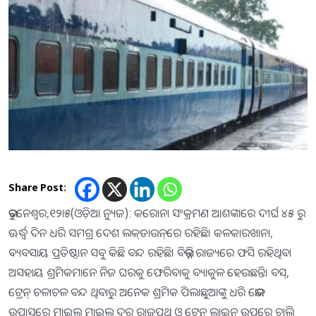
Share Post:
ଭୁବନେଶ୍ୱର,୧୨ା୫(ଓଡ଼ିଆ ନ୍ୟୁଜ): କରୋନା ସଂକ୍ରମଣ ଆଶଙ୍କାରେ ଦୀର୍ଘ ୪୫ ରୁ
ଊର୍ଦ୍ଧ୍ୱ ଦିନ ଧରି ସମଗ୍ର ଦେଶ ଲକ୍‌ଡାଉନ୍‌ରେ ରହିଛି। କଳକାରଖାନା,
ବ୍ୟବସାୟ ପ୍ରତିଷ୍ଠାନ ସବୁ କିଛି ବନ୍ଦ ରହିଛି। ବିଭିନ୍ନ ରାଜ୍ୟରେ ଫସି ରହିଥିବା
ଅସହାୟ ଶ୍ରମିକମାନେ ନିଜ ଘରକୁ ଫେରିବାକୁ ବ୍ୟାକୁଳ ହେଉଛନ୍ତି। ବସ୍‌,
ଟ୍ରେନ୍‌ ଚଳାଚଳ ବନ୍ଦ ଥିବାରୁ ଅନେକ ଶ୍ରମିକ ପିଲାଛୁଆଙ୍କୁ ଧରି ଭୋକ
ଉପାସରେ ମାଇଲ ମାଇଲ ଦୂର ରାଜପଥ ଓ ଟ୍ରେନ୍‌ ଲାଇନ ଉପରେ ଚାଲି