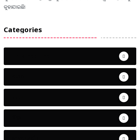
କୁହାଯାଇଛି।
Categories
Uncategorized
ଅପରାଧ
ଖେଳ
ଜିଲ୍ଲା
ଜୀବନ ଚର୍ଯ୍ୟା