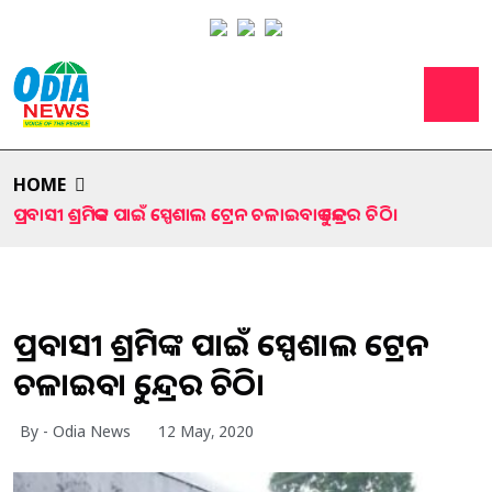
HOME
ପ୍ରବାସୀ ଶ୍ରମିକଙ୍କ ପାଇଁ ସ୍ପେଶାଲ ଟ୍ରେନ ଚଳାଇବାକୁ କେନ୍ଦ୍ରର ଚିଠି।
ପ୍ରବାସୀ ଶ୍ରମିକଙ୍କ ପାଇଁ ସ୍ପେଶାଲ ଟ୍ରେନ
ଚଳାଇବାକୁ କେନ୍ଦ୍ରର ଚିଠି।
By - Odia News
12 May, 2020