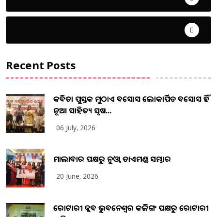
ଦେଶ ବିଦେଶ
Recent Posts
କବିତା ପୁସ୍ତକ ମୁଠାଏ ଅବସୋସ ଲୋକାର୍ପିତ ଅବସୋସ ହିଁ
ନୂଆ ସାହିତ୍ୟ ସୃଷ...
06 July, 2026
ମାଲାବାର ପକ୍ଷରୁ ନୁଓ୍ବା ଡାଏମଣ୍ଡ ସମ୍ଭାର
20 June, 2026
ରୋଟାରୀ କ୍ଲବ ଭୁବନେଶ୍ୱର କଳିଙ୍ଗ ପକ୍ଷରୁ ରୋଟାରୀ